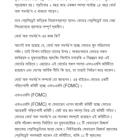
প্রয়োজন হয়। প্রতিবার ২ বছর করে একজন সদস্য সর্বোচ্চ ১৪ বছর বোর্ড
অফ গভর্নর’স এ থাকতে পারেন।
তবে প্রেসিডেন্ট কত্রিক নিয়োগপ্রাপ্ত হলেও ফেডের প্রেসিডেন্ট তার নেয়া
সিদ্ধান্তের ব্যাপারে সম্পূর্ণ স্বাধীন।
বোর্ড অফ গভর্নর’স এর কাজ কি?
আগেই বলা হয়েছে যে, বোর্ড অফ গভর্নর’স হচ্ছে ফেডের মূল পরিচালনা
পর্ষদ। তাই বিশাল দায়িত্ব তাদের উপর। সাধারণভাবে ফেডের সকল
কার্যক্রম ও যুক্তরাষ্ট্রের ব্যাংকিং সিস্টেম তদারকি ও নিয়ন্ত্রন করা এই
বোর্ডের দায়িত্ব। এছারাও এই বোর্ডের সকল সদস্য এফওএমসি কমিটিতে
রয়েছেন এবং দেশের আর্থিক নীতি কি হবে, তা তারাই নির্ধারণ করে থাকেন।
বোর্ড অফ গভর্নর’স সম্পর্কে তো জানলেন। এর বাইরেও ফেডের একটি
শক্তিশালী কমিটি হচ্ছে এফওএমসি (FOMC)।
এফওএমসি (FOMC)
এফওএমসি (FOMC) বা ফেডারেল ওপেন মার্কেট কমিটি হচ্ছে ফেডের
আরেকটি শক্তিশালী কমিটি। মোট বার জন সদস্য নিয়ে এই কমিটি গথিত।
ফেডের বোর্ড অফ গভর্নর’স এর সাতজন সদস্যই রয়েছেন এই কমিটিতে।
বাকি পাঁচজন সদস্য নির্বাচিত হন যুক্তরাষ্ট্রের ১২ টি ফেডারেল রিজার্ভ
ব্যাংকের প্রেসিডেন্টদের মধ্যে থেকে। নিউইয়র্কের ফেডারেল রিজার্ভ ব্যাংকের
প্রেসিডেন্ট সবসময়ই থাকেন এই কমিটিতে, বাকি ১১ টি ব্যাংকের