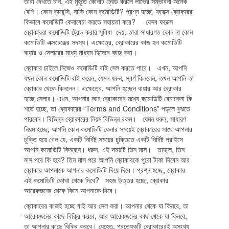
তারা দেখতে চান, এই মুহূর্তে কোনটি ট্রেড করলে লাভের সম্ভাবনা অনেক
বেশি। কোন কারেন্সি, নাকি কোন কমোডিটি? প্রশ্ন হচ্ছে, ফরেক্স ব্রোকাররা
কিভাবে কমোডিটি কেনাবেচা করতে সহায়তা করে? যেসব ফরেক্স
ব্রোকাররা কমোডিটি ট্রেড করার সুবিধা দেয়, তারা সাধারণত কোন না কোন
কমোডিটি এক্সচেঞ্জের সদস্য। এক্ষেত্রে, ব্রোকারের কাজ হল কমোডিটি
বায়ার ও সেলারের মধ্যে মাধ্যম হিসেবে কাজ করা।
ব্রোকার চাইলে নিজেও কমোডিটি বাই সেল করতে পারে। এখন, আপনি
যখন কোন কমোডিটি বাই করেন, যেমন ধরুন, স্বর্ণ কিনলেন, তখন আপনি তা
ব্রোকার থেকে কিনলেন। এক্ষেত্রে, আপনি হচ্ছেন বায়ার আর ব্রোকার
হচ্ছে সেলার। এখন, আপনার আর ব্রোকারের মধ্যে কমোডিটি বেচাকেনা কি
শর্তে হচ্ছে, তা ব্রোকারের “Terms and Conditions” পড়লে বুঝতে
পারবেন। বিভিন্ন ব্রোকারের নিয়ম বিভিন্ন রকম। যেমন ধরুন, সাধারণ
নিয়ম হচ্ছে, আপনি কোন কমোডিটি কেনার সময়েই ব্রোকারের সাথে আপনার
চুক্তি হয়ে গেল যে, একটি নির্দিষ্ট সময়ের চুক্তিতে একটি নির্দিষ্ট প্রাইসে
আপনি কমোডিটি কিনছেন। ধরুন, এই সময়টি তিন মাস। তাহলে, তিন
মাস পরে কি হবে? তিন মাস পরে আপনি ব্রোকারকে পুরো টাকা দিবেন আর
ব্রোকার আপনাকে আপনার কমোডিটি দিয়ে দিবে। প্রশ্ন হচ্ছে, ব্রোকার
এই কমোডিটি কোথা থেকে দিবে? সহজ উত্তর হচ্ছে, ব্রোকার
আরেকজনের থেকে কিনে আপনাকে দিবে।
ব্রোকারের কাজই হচ্ছে বাই আর সেল করা। আপনার থেকে যা কিনবে, তা
আরেকজনের কাছে বিক্রি করবে, আর আরেকজনের কাছ থেকে যা কিনবে,
তা আপনার কাছে বিক্রি করবে। যেহেতু, প্রত্যেকটি ব্রোকারেরই অসংখ্য