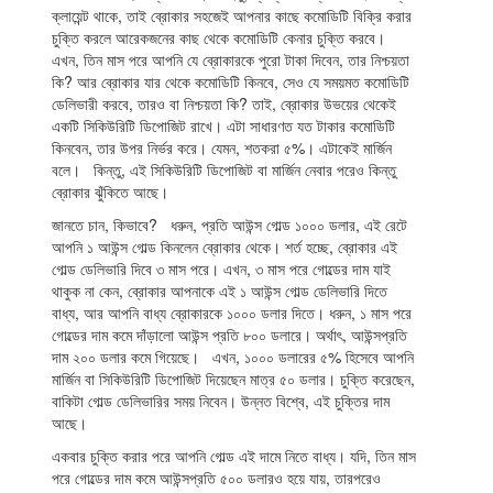
ক্লায়েন্ট থাকে, তাই ব্রোকার সহজেই আপনার কাছে কমোডিটি বিক্রি করার
চুক্তি করলে আরেকজনের কাছ থেকে কমোডিটি কেনার চুক্তি করবে।
এখন, তিন মাস পরে আপনি যে ব্রোকারকে পুরো টাকা দিবেন, তার নিশ্চয়তা
কি? আর ব্রোকার যার থেকে কমোডিটি কিনবে, সেও যে সময়মত কমোডিটি
ডেলিভারী করবে, তারও বা নিশ্চয়তা কি? তাই, ব্রোকার উভয়ের থেকেই
একটি সিকিউরিটি ডিপোজিট রাখে। এটা সাধারণত যত টাকার কমোডিটি
কিনবেন, তার উপর নির্ভর করে। যেমন, শতকরা ৫%। এটাকেই মার্জিন
বলে। কিন্তু, এই সিকিউরিটি ডিপোজিট বা মার্জিন নেবার পরেও কিন্তু
ব্রোকার ঝুঁকিতে আছে।
জানতে চান, কিভাবে? ধরুন, প্রতি আউন্স গোল্ড ১০০০ ডলার, এই রেটে
আপনি ১ আউন্স গোল্ড কিনলেন ব্রোকার থেকে। শর্ত হচ্ছে, ব্রোকার এই
গোল্ড ডেলিভারি দিবে ৩ মাস পরে। এখন, ৩ মাস পরে গোল্ডের দাম যাই
থাকুক না কেন, ব্রোকার আপনাকে এই ১ আউন্স গোল্ড ডেলিভারি দিতে
বাধ্য, আর আপনি বাধ্য ব্রোকারকে ১০০০ ডলার দিতে। ধরুন, ১ মাস পরে
গোল্ডের দাম কমে দাঁড়ালো আউন্স প্রতি ৮০০ ডলারে। অর্থাৎ, আউন্সপ্রতি
দাম ২০০ ডলার কমে গিয়েছে। এখন, ১০০০ ডলারের ৫% হিসেবে আপনি
মার্জিন বা সিকিউরিটি ডিপোজিট দিয়েছেন মাত্র ৫০ ডলার। চুক্তি করেছেন,
বাকিটা গোল্ড ডেলিভারির সময় নিবেন। উন্নত বিশ্বে, এই চুক্তির দাম
আছে।
একবার চুক্তি করার পরে আপনি গোল্ড এই দামে নিতে বাধ্য। যদি, তিন মাস
পরে গোল্ডের দাম কমে আউন্সপ্রতি ৫০০ ডলারও হয়ে যায়, তারপরেও