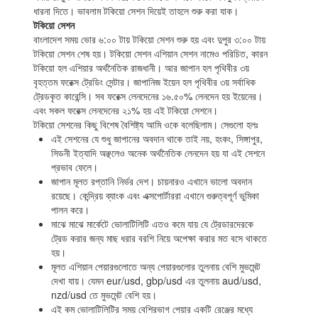
ধারনা দিতে। ভাবলাম টকিয়ো সেশন দিয়েই তাহলে শুরু করা যাক।
টকিয়ো সেশন
বাংলাদেশ সময় ভোর ৬:০০ টায় টকিয়ো সেশন শুরু হয় এবং দুপুর ৩:০০ টায়
টকিয়ো সেশন শেষ হয়। টকিয়ো সেশন এশিয়ান সেশন নামেও পরিচিত, কারন
টকিয়ো হল এশিয়ার অর্থনৈতিক রাজধানী। আর জাপান হল পৃথিবীর ৩য়
বৃহত্তম ফরেক্স ট্রেডিং সেন্টার। জাপানিজ ইয়েন হল পৃথিবীর ৩য় সর্বাধিক
ট্রেডকৃত কারেন্সি। সব ফরেক্স লেনদেনের ১৬.৫০% লেনদেন হয় ইয়েনের।
এবং সকল ফরেক্স লেনদেনের ২১% হয় এই টকিয়ো সেশনে।
টকিয়ো সেশনের কিছু বিশেষ বৈশিষ্ট্য আমি ওকে বলেছিলাম। সেগুলো হলঃ
এই সেশনের যে শুধু জাপানের অবদান থাকে তাই নয়, হংকং, সিঙ্গাপুর,
সিডনী ইত্যাদি অঞ্ছলেও অনেক অর্থনৈতিক লেনদেন হয় যা এই সেশনে
প্রভাব ফেলে।
জাপান মূলত রপ্তানি নির্ভর দেশ। চায়নারও এখানে ভালো অবদান
রয়েছে। কেন্দ্রিয় ব্যাংক এবং এক্সপোর্টাররা এখানে গুরুত্বপূর্ণ ভুমিকা
পালন করে।
মাঝে মাঝে মার্কেটে ভোলাটিলিটি এতও কমে যায় যে ট্রেডারদেরকে
ট্রেড করার জন্য মাছ ধরার বরশি নিয়ে অপেক্ষা করার মত বসে থাকতে
হয়।
মূলত এশিয়ান পেয়ারগুলোতে অন্য পেয়ারগুলোর তুলনায় বেশি মুভমেন্ট
দেখা যায়। যেমন eur/usd, gbp/usd এর তুলনায় aud/usd,
nzd/usd তে মুভমেন্ট বেশি হয়।
এই কম ভোলাটিলিটির সময় বেশিরভাগ পেয়ার একটি রেঞ্জের মধ্যে