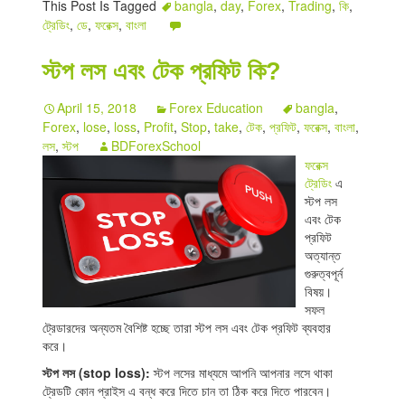
This Post Is Tagged
bangla
,
day
,
Forex
,
Trading
,
কি
,
ট্রেডিং
,
ডে
,
ফরেক্স
,
বাংলা
স্টপ লস এবং টেক প্রফিট কি?
April 15, 2018
Forex Education
bangla
,
Forex
,
lose
,
loss
,
Profit
,
Stop
,
take
,
টেক
,
প্রফিট
,
ফরেক্স
,
বাংলা
,
লস
,
স্টপ
BDForexSchool
ফরেক্স
ট্রেডিং
এ
স্টপ লস
এবং টেক
প্রফিট
অত্যান্ত
গুরুত্বপূর্ন
বিষয়।
সফল
ট্রেডারদের অন্যতম বৈশিষ্ট হচ্ছে তারা স্টপ লস এবং টেক প্রফিট ব্যবহার
করে।
স্টপ লস (stop loss):
স্টপ লসের মাধ্যমে আপনি আপনার লসে থাকা
ট্রেডটি কোন প্রাইস এ বন্ধ করে দিতে চান তা ঠিক করে দিতে পারবেন।