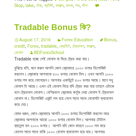
Stop
,
take
,
টেক
,
প্রফিট
,
ফরেক্স
,
বাংলা
,
লস
,
স্টপ
Tradable Bonus কি?
August 17, 2016
Forex Education
Bonus
,
credit
,
Forex
,
tradable
,
ক্রেডিট
,
ট্রেডাবল
,
ফরেক্স
,
বোনাস
BDForexSchool
Tradable হচ্ছে সেই বোনাস যা দিয়ে ট্রেড করা যায়।
বুঝিয়ে বলি, মনে করুন আপনি কোন ব্রোকারে ১০০০ ডলার ডিপোজিট
করলেন। ব্রোকার আপনাকে ৫০০ ডলার বোনাস দিল। এখন আপনি ১০০০
ডলার লস করে ফেলেছেন। আপনার একাউন্টে ৫০০ ডলার আছে। মানে শুধু
বোনাস টা আছে। এখন এই বোনাস দিয়ে যদি ট্রেড করা যায় তাহলে এটাকে
বলে ট্রেডাবল বোনাস। বেশিরভাগ ব্রোকার কর্তৃক দেয়া বোনাস ই ট্রেডাবল
বোনাস না। ডিপোজিট এমান্ট লস হয়ে গেলে সাথে সাথে বোনাসটা ক্যানসেল
করে দেয়।
যেমন ধরুন, কোন ব্রোকারে আপনি ১০০০ ডলার ডিপোজিট করলেন আর
ব্রোকার আপনাকে আরো ১০০০ ডলার বোনাস দিল। আপনার টোটাল
ব্যালেন্স হল ২০০০ ডলার। আপনি যদি কোন কারনে ১০০০ লস করে
ফেলেন সাথে সাথে বাকি ১০০০ বোনাস ক্যানসেল হয়ে যায়। আপনার