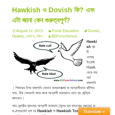
Hawkish ও Dovish কি? এবং
এটা জানা কেন গুরুত্বপূর্ণ?
August 12, 2013
Forex Education
Dovish
,
Hawkis
,
ডোভিশ
,
হকিশ
BDForexSchool
Hawki
sh
শব্দ
টি
এসেছে
ইংরেজি
Hawk
থেকে যার
অর্থ
বাজপাখি
। শিকারের উপর বাজপাখি যেভাবে আক্রমণাত্মক বা আগ্রাসীভাবে ঝাঁপিয়ে
পড়ে, ঠিক সেভাবেই মাঝে মাঝে আগ্রাসী অবস্থানে যেতে হয় কেন্দ্রিয়
ব্যাংকেও।
আর কেন্দ্রীয় ব্যাংকের আগ্রাসী মনোভাব (সুদের হার বাড়ানোর ক্ষেত্রে) বা
কণ্ঠস্বরকেই বলা হয়
Hawkish
বা
Hawkish Tone
, ফরেক্স
Translate »