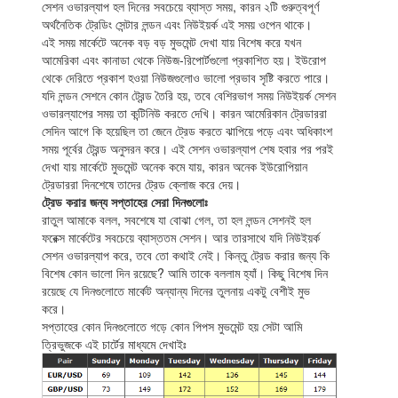
সেশন ওভারল্যাপ হল দিনের সবচেয়ে ব্যাস্ত সময়, কারন ২টি গুরুত্বপূর্ণ
অর্থনৈতিক ট্রেডিং সেন্টার লন্ডন এবং নিউইয়র্ক এই সময় ওপেন থাকে।
এই সময় মার্কেটে অনেক বড় বড় মুভমেন্ট দেখা যায় বিশেষ করে যখন
আমেরিকা এবং কানাডা থেকে নিউজ-রিপোর্টগুলো প্রকাশিত হয়। ইউরোপ
থেকে দেরিতে প্রকাশ হওয়া নিউজগুলোও ভালো প্রভাব সৃষ্টি করতে পারে।
যদি লন্ডন সেশনে কোন ট্রেন্ড তৈরি হয়, তবে বেশিরভাগ সময় নিউইয়র্ক সেশন
ওভারল্যাপের সময় তা কন্টিনিউ করতে দেখি। কারন আমেরিকান ট্রেডাররা
সেদিন আগে কি হয়েছিল তা জেনে ট্রেড করতে ঝাপিয়ে পড়ে এবং অধিকাংশ
সময় পূর্বের ট্রেন্ড অনুসরন করে। এই সেশন ওভারল্যাপ শেষ হবার পর পরই
দেখা যায় মার্কেটে মুভমেন্ট অনেক কমে যায়, কারন অনেক ইউরোপিয়ান
ট্রেডাররা দিনশেষে তাদের ট্রেড ক্লোজ করে দেয়।
ট্রেড করার জন্য সপ্তাহের সেরা দিনগুলোঃ
রাতুল আমাকে বলল, সবশেষে যা বোঝা গেল, তা হল লন্ডন সেশনই হল
ফরেক্স মার্কেটের সবচেয়ে ব্যাস্ততম সেশন। আর তারসাথে যদি নিউইয়র্ক
সেশন ওভারল্যাপ করে, তবে তো কথাই নেই। কিন্তু ট্রেড করার জন্য কি
বিশেষ কোন ভালো দিন রয়েছে? আমি তাকে বললাম হ্যাঁ। কিছু বিশেষ দিন
রয়েছে যে দিনগুলোতে মার্কেট অন্যান্য দিনের তুলনায় একটু বেশীই মুভ
করে।
সপ্তাহের কোন দিনগুলোতে গড়ে কোন পিপস মুভমেন্ট হয় সেটা আমি
ত্রিভুজকে এই চার্টের মাধ্যমে দেখাইঃ