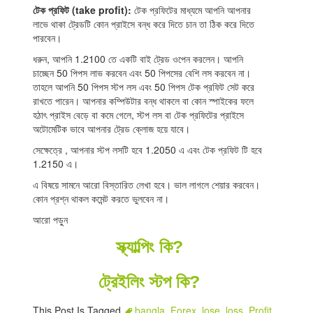
টেক প্রফিট (take profit):
টেক প্রফিটের মাধ্যমে আপনি আপনার
লাভে থাকা ট্রেডটি কোন প্রাইসে বন্ধ করে দিতে চান তা ঠিক করে দিতে
পারবেন।
ধরুন, আপনি 1.2100 তে একটি বাই ট্রেড ওপেন করলেন। আপনি
চাচ্ছেন 50 পিপস লাভ করবেন এবং 50 পিপসের বেশি লস করবেন না।
তাহলে আপনি 50 পিপস স্টপ লস এবং 50 পিপস টেক প্রফিট সেট করে
রাখতে পারেন। আপনার কম্পিউটার বন্ধ থাকলে বা কোন স্পাইকের ফলে
হঠাৎ প্রাইস বেড়ে বা কমে গেলে, স্টপ লস বা টেক প্রফিটের প্রাইসে
অটোমেটিক ভাবে আপনার ট্রেড ক্লোজ হয়ে যাবে।
সেক্ষেত্রে , আপনার স্টপ লসটি হবে 1.2050 এ এবং টেক প্রফিট টি হবে
1.2150 এ।
এ বিষয়ে সামনে আরো বিস্তারিত লেখা হবে। ভাল লাগলে শেয়ার করবেন।
কোন প্রশ্ন থাকল কমেন্ট করতে ভুলবেন না।
আরো পড়ুন
স্ক্যাল্পিং কি?
ট্রেইলিং স্টপ কি?
This Post Is Tagged
bangla
,
Forex
,
lose
,
loss
,
Profit
,