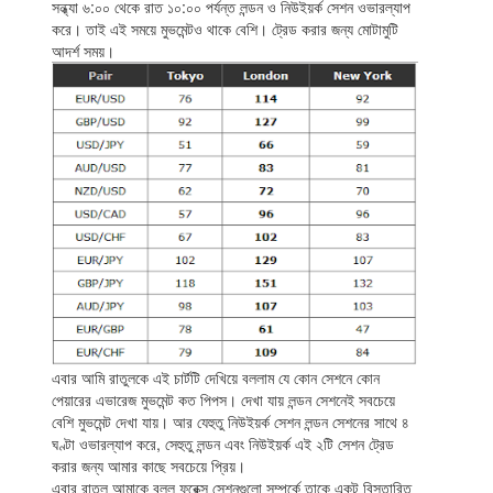
সন্ধ্যা ৬:০০ থেকে রাত ১০:০০ পর্যন্ত লন্ডন ও নিউইয়র্ক সেশন ওভারল্যাপ
করে। তাই এই সময়ে মুভমেন্টও থাকে বেশি। ট্রেড করার জন্য মোটামুটি
আদর্শ সময়।
এবার আমি রাতুলকে এই চার্টটি দেখিয়ে বললাম যে কোন সেশনে কোন
পেয়ারের এভারেজ মুভমেন্ট কত পিপস। দেখা যায় লন্ডন সেশনেই সবচেয়ে
বেশি মুভমেন্ট দেখা যায়। আর যেহুতু নিউইয়র্ক সেশন লন্ডন সেশনের সাথে ৪
ঘণ্টা ওভারল্যাপ করে, সেহুতু লন্ডন এবং নিউইয়র্ক এই ২টি সেশন ট্রেড
করার জন্য আমার কাছে সবচেয়ে প্রিয়।
এবার রাতুল আমাকে বলল ফরেক্স সেশনগুলো সম্পর্কে তাকে একটু বিস্তারিত