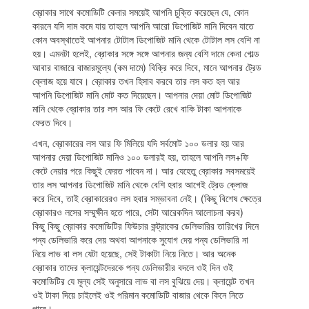
ব্রোকার সাথে কমোডিটি কেনার সময়েই আপনি চুক্তি করেছেন যে, কোন
কারনে যদি দাম কমে যায় তাহলে আপনি আরো ডিপোজিট মানি দিবেন যাতে
কোন অবস্থাতেই আপনার টোটাল ডিপোজিট মানি থেকে টোটাল লস বেশি না
হয়। এমনটা হলেই, ব্রোকার সঙ্গে সঙ্গে আপনার জন্য বেশি দামে কেনা গোল্ড
আবার বাজারে বাজারমূল্যে (কম দামে) বিক্রি করে দিবে, মানে আপনার ট্রেড
ক্লোজ হয়ে যাবে। ব্রোকার তখন হিসাব করবে তার লস কত হল আর
আপনি ডিপোজিট মানি মোট কত দিয়েছেন। আপনার দেয়া মোট ডিপোজিট
মানি থেকে ব্রোকার তার লস আর ফি কেটে রেখে বাকি টাকা আপনাকে
ফেরত দিবে।
এখন, ব্রোকারের লস আর ফি মিলিয়ে যদি সর্বমোট ১০০ ডলার হয় আর
আপনার দেয়া ডিপোজিট মানিও ১০০ ডলারই হয়, তাহলে আপনি লস+ফি
কেটে নেয়ার পরে কিছুই ফেরত পাবেন না। আর যেহেতু ব্রোকার সবসময়েই
তার লস আপনার ডিপোজিট মানি থেকে বেশি হবার আগেই ট্রেড ক্লোজ
করে দিবে, তাই ব্রোকারেরও লস হবার সম্ভাবনা নেই। (কিছু বিশেষ ক্ষেত্রে
ব্রোকারও লসের সম্মুক্ষীন হতে পারে, সেটা আরেকদিন আলোচনা করব)
কিছু কিছু ব্রোকার কমোডিটির ফিউচার কন্ট্রাকের ডেলিভারির তারিখের দিনে
পন্য ডেলিভারি করে দেয় অথবা আপনাকে সুযোগ দেয় পন্য ডেলিভারি না
নিয়ে লাভ বা লস যেটা হয়েছে, সেই টাকাটা নিয়ে নিতে। আর অনেক
ব্রোকার তাদের ক্লায়েন্টদেরকে পন্য ডেলিভারীর বদলে ওই দিন ওই
কমোডিটির যে মূল্য সেই অনুসারে লাভ বা লস বুঝিয়ে দেয়। ক্লায়েন্ট তখন
ওই টাকা দিয়ে চাইলেই ওই পরিমান কমোডিটি বাজার থেকে কিনে নিতে
পারে।