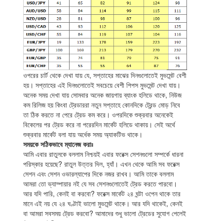
ওপরের চার্ট থেকে দেখা যায় যে, সপ্তাহের মাঝের দিনগুলোতেই মুভমেন্ট বেশী
হয়। সপ্তাহের এই দিনগুলোতেই সবচেয়ে বেশী পিপস মুভমেন্ট দেখা যায়।
অনেক সময় দেখা যায় সোমবার অনেক জায়গায় ব্যাংক হলিডে থাকে, নিউজ
কম রিলিজ হয় কিংবা ট্রেডাররা নতুন সপ্তাহে কোনদিকে ট্রেন্ড মোড় নিবে
তা ঠিক করতে না পেরে ট্রেড কম করে। ওপরদিকে শুক্রবার অনেকেই
বিকেলের পর ট্রেড করে না পরেরদিন মার্কেট হলিডে থাকায়। সেই অর্থে
শুক্রবার মার্কেট বলা যায় অর্ধেক সময় অ্যাকটিভ থাকে।
সময়কে সঠিকভাবে ম্যানেজ করাঃ
আমি এবার রাতুলকে বললাম নিশ্চয়ই এবার ফরেক্স সেশনগুলো সম্পর্কে ধারনা
পরিস্কার হয়েছে? রাতুল উত্তর দিল, হ্যাঁ। এখন থেকে আমি সব ফরেক্স
সেশন এবং সেশন ওভারল্যাপের দিকে নজর রাখব। আমি তাকে বললাম
আমরা তো ভ্যাম্পায়ার নই যে সব সেশনগুলোতেই ট্রেড করতে পারবো।
আর যদি পারি, কেনই বা করবো? ফরেক্স মার্কেট ২৪ ঘন্টা ওপেন থাকে তার
মানে এই নয় যে ২৪ ঘণ্টাই ভালো মুভমেন্ট থাকে। আর যদি থাকেই, কেনই
বা আমরা সবসময় ট্রেড করবো? আমাদের শুধু ভালো ট্রেডের সুযোগ পেলেই