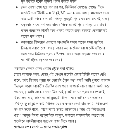
মুভ করাতে যথেষ্ট ভুমিকা পালন করতে সক্ষম।
লন্ডন সেশন শেষ হয়ে যাওয়ার পর, নিউইয়র্ক সেশনের শেষের দিকে
মার্কেটে ভলাটিলিটি এবং লিকুইডিটি অনেক কমে যায়। বাংলাদেশ সময়
রাত ১২টা থেকে রাত ৩টা পর্যন্ত মুভমেন্ট প্রায় থাকেনা বললেই চলে।
শুক্রবার বাংলাদেশ সময় রাতের দিকে মার্কেট প্রায় শান্ত হয়ে যায়।
কারন পরেরদিন মার্কেট অফ থাকার কারনে জন্য মার্কেটে ভোলাটিলিটি
অনেক কম থাকে।
শুক্রবারে নিউইয়র্ক সেশনের মাঝামাঝি সময়ে অনেক সময় প্রাইস
রিভারস করতে দেখা যায়। কারন অনেক ট্রেডাররা মার্কেট হলিডের
সময় কোন নিউজের প্রভাব উপেক্ষা করার জন্য সপ্তাহ শেষ হবার
আগেই ট্রেড ক্লোজ করে দেয়।
নিউইয়র্ক সেশনে যেসব পেয়ার ট্রেড করা উচিতঃ
রাতুল আমাকে বলল, যেহুতু এই সেশনে মার্কেটে ভোলাটিলিটি অনেক বেশি
থাকে, তাই নিশ্চয়ই প্রায় সব পেয়ারই ট্রেড করা যায়? আমি বুঝতে পারলাম
ত্রিভুজ ফরেক্স মার্কেটের ট্রেডিং সেশনগুলো সম্পর্কে ভালো ধারনা অর্জন করে
ফেলেছে। আমি তাকে বললাম ঠিক তাই। এই সেশনে প্রায় সব পেয়ারই
ট্রেড করা যায়, কারন ভালো মুভমেন্ট থাকে। আর এই সেশনে ডলারের
বিভিন্ন ফান্ডামেন্টাল ডাটা রিলিজ হওয়ার কারনে দেখা যায় সবাই নিউজগুলো
সম্পর্কে সতর্ক থাকে, কারন সবাই ডলার ভালবাসে। আর এই নিউজগুলো
খারাপ আসুক কিংবা প্রত্যাশিত আসুক, ডলারের লাফালাফির কারনে তা
মার্কেটকে নাটকীয়ভাবে প্রচণ্ড নাড়া দিতে পারে।
সেশনের ওপর সেশন – সেশন ওভারল্যাপঃ