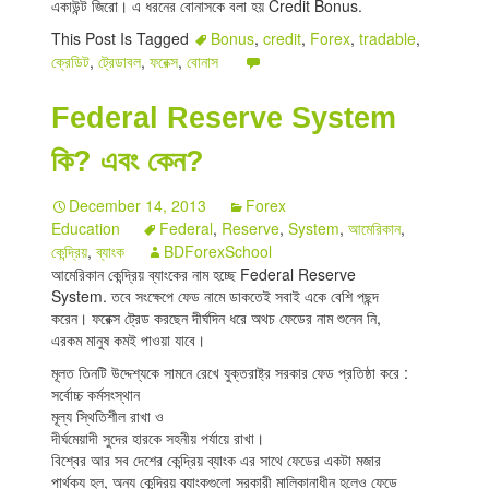
একাউন্ট জিরো। এ ধরনের বোনাসকে বলা হয় Credit Bonus.
This Post Is Tagged
Bonus
,
credit
,
Forex
,
tradable
,
ক্রেডিট
,
ট্রেডাবল
,
ফরেক্স
,
বোনাস
Federal Reserve System
কি? এবং কেন?
December 14, 2013
Forex
Education
Federal
,
Reserve
,
System
,
আমেরিকান
,
কেন্দ্রিয়
,
ব্যাংক
BDForexSchool
আমেরিকান কেন্দ্রিয় ব্যাংকের নাম হচ্ছে Federal Reserve
System. তবে সংক্ষেপে ফেড নামে ডাকতেই সবাই একে বেশি পছন্দ
করেন। ফরেক্স ট্রেড করছেন দীর্ঘদিন ধরে অথচ ফেডের নাম শুনেন নি,
এরকম মানুষ কমই পাওয়া যাবে।
মূলত তিনটি উদ্দেশ্যকে সামনে রেখে যুক্তরাষ্ট্র সরকার ফেড প্রতিষ্ঠা করে :
সর্বোচ্চ কর্মসংস্থান
মূল্য স্থিতিশীল রাখা ও
দীর্ঘমেয়াদী সুদের হারকে সহনীয় পর্যায়ে রাখা।
বিশ্বের আর সব দেশের কেন্দ্রিয় ব্যাংক এর সাথে ফেডের একটা মজার
পার্থক্য হল, অন্য কেন্দ্রিয় ব্যাংকগুলো সরকারী মালিকানাধীন হলেও ফেডে