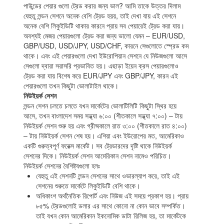
পাউন্ডের পেয়ার গুলো ট্রেড করার জন্য ভাল? আমি তাকে উত্তর দিলাম
যেহুতু লন্ডন সেশনে অনেক বেশি ট্রেড হয়য়, তাই দেখা যায় এই সেশনে
অনেক বেশি লিকুইডিটি থাকার কারনে প্রায় সব পেয়ারেই ট্রেড করা যায়।
অবশ্যই মেজর পেয়ারগুলো ট্রেড করা জন্য ভালো যেমন – EUR/USD,
GBP/USD, USD/JPY, USD/CHF, কারনে সেগুলোতে স্প্রেড কম
থাকে। এবং এই পেয়ারগুলো দেখা ইউরোপিয়ান সেশনে যে নিউজগুলো আসে
সেগুলো দ্বারা সরাসরি প্রভাবিত হয়। এছাড়া ইয়েন ক্রস পেয়ারগুলোও
ট্রেড করা যায় বিশেষ করে EUR/JPY এবং GBP/JPY, কারন এই
পেয়ারগুলো তখন কিছুটা ভোলাটাইল থাকে।
নিউইয়র্ক সেশন
লন্ডন সেশন চলতে চলতে যখন মার্কেটের ভোলাটিলিটি কিছুটা স্থির হয়ে
আসে, তখন বাংলাদেশ সময় সন্ধ্যা ৬:০০ (শীতকালে সন্ধ্যা ৭:০০) – টায়
নিউইয়র্ক সেশন শুরু হয় এবং গ্রীষ্মকালে রাত ৩:০০ (শীতকালে রাত ৪:০০)
– টায় নিউইয়র্ক সেশন শেষ হয়। এশিয়া এবং ইউরোপের মত, আমেরিকাও
একটি গুরুত্বপূর্ণ ফরেক্স মার্কেট। সব ট্রেডারদের দৃষ্টি থাকে নিউইয়র্ক
সেশনের দিকে। নিউইয়র্ক সেশন আমেরিকান সেশন নামেও পরিচিত।
নিউইয়র্ক সেশনের বৈশিষ্ট্যগুলো হলঃ
যেহুতু এই সেশনটি লন্ডন সেশনের সাথে ওভারল্যাপ করে, তাই এই
সেশনের শুরুতে মার্কেটে লিকুইডিটি বেশি থাকে।
অধিকাংশ অর্থনৈতিক রিপোর্ট এবং নিউজ এই সময়ে প্রকাশ হয়। প্রায়
৮৫% ট্রেডগুলোই ডলার এর সাথে কোনো না কোন ভাবে সম্পর্কিত।
তাই যখন কোন আমেরিকান ইকনোমিক ডাটা রিলিজ হয়, তা মার্কেটকে