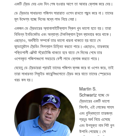
একটি ট্রেড দেয় এবং দিন শেষ হওয়ার আগে তা আবার ক্লোজ করে দেয়।
ডে ট্রেডার সাধারনত পজিশন সারারাত ওপেন রাখতে পছন্দ করে না। তাদের
মূল উদ্দেশ্য হচ্ছে দিনের মধ্যে লাভ নিয়ে নেয়া।
একজন ডে ট্রেডারের অ্যানালাইটিক্যাল স্কিল খুব ভালো হতে হয়। তারা
বিভিন্ন ইনডিকেটর এবং অন্যান্য টেকনিক্যাল ট্যুল ব্যাবহার করে থাকে।
এছাড়াও, অর্থনীতি সম্পর্কে তার ভালো ধারনা থাকতে হয় যাতে সে
ফান্ডামেন্টাল ট্রেডিং সিগন্যাল চিহ্নিত করতে পারে। এছাড়াও, তারকাছে
শক্তিশালী এক্সিট স্ট্রাটেজি থাকতে হবে যাতে সে দিনের শেষে তার
ওপেনকৃত পজিশনগুলো সবচেয়ে বেশী লাভে ক্লোজ করতে পারে।
যেহেতু ডে ট্রেডাররা প্রায়ই তাদের পজিশন ক্লজ করে বা ওপেন করে, তাই
তারা সাধারনত লিকুইড কারেন্সিগুলোতে ট্রেড করে যাতে তাদের স্প্রেডের
খরচ কম হয়।
Martin S.
Schwartz হচ্ছে ডে
ট্রেডারের একটি ভালো
নিদর্শন, এই লোকের সাহস
এবং বুদ্ধিমত্তা তারজন্য
প্রচুর অর্থ নিয়ে এসেছে
এবং উপযুক্ত নাম পিট বুল
উপাধি পেয়েছে। সে