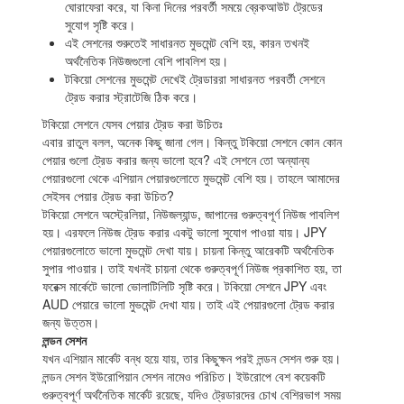
ঘোরাফেরা করে, যা কিনা দিনের পরবর্তী সময়ে ব্রেকআউট ট্রেডের
সুযোগ সৃষ্টি করে।
এই সেশনের শুরুতেই সাধারনত মুভমেন্ট বেশি হয়, কারন তখনই
অর্থনৈতিক নিউজগুলো বেশি পাবলিশ হয়।
টকিয়ো সেশনের মুভমেন্ট দেখেই ট্রেডাররা সাধারনত পরবর্তী সেশনে
ট্রেড করার স্ট্রাটেজি ঠিক করে।
টকিয়ো সেশনে যেসব পেয়ার ট্রেড করা উচিতঃ
এবার রাতুল বলল, অনেক কিছু জানা গেল। কিন্তু টকিয়ো সেশনে কোন কোন
পেয়ার গুলো ট্রেড করার জন্য ভালো হবে? এই সেশনে তো অন্যান্য
পেয়ারগুলো থেকে এশিয়ান পেয়ারগুলোতে মুভমেন্ট বেশি হয়। তাহলে আমাদের
সেইসব পেয়ার ট্রেড করা উচিত?
টকিয়ো সেশনে অস্ট্রেলিয়া, নিউজল্যান্ড, জাপানের গুরুত্বপূর্ণ নিউজ পাবলিশ
হয়। এরফলে নিউজ ট্রেড করার একটু ভালো সুযোগ পাওয়া যায়। JPY
পেয়ারগুলোতে ভালো মুভমেন্ট দেখা যায়। চায়না কিন্তু আরেকটি অর্থনৈতিক
সুপার পাওয়ার। তাই যখনই চায়না থেকে গুরুত্বপূর্ণ নিউজ প্রকাশিত হয়, তা
ফরেক্স মার্কেটে ভালো ভোলাটিলিটি সৃষ্টি করে। টকিয়ো সেশনে JPY এবং
AUD পেয়ারে ভালো মুভমেন্ট দেখা যায়। তাই এই পেয়ারগুলো ট্রেড করার
জন্য উত্তম।
লন্ডন সেশন
যখন এশিয়ান মার্কেট বন্ধ হয়ে যায়, তার কিছুক্ষন পরই লন্ডন সেশন শুরু হয়।
লন্ডন সেশন ইউরোপিয়ান সেশন নামেও পরিচিত। ইউরোপে বেশ কয়েকটি
গুরুত্বপূর্ণ অর্থনৈতিক মার্কেট রয়েছে, যদিও ট্রেডারদের চোখ বেশিরভাগ সময়