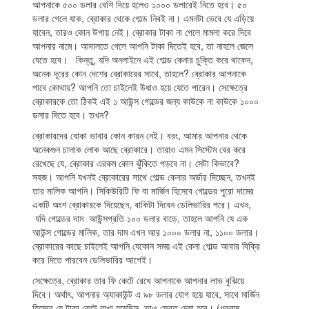
আপনাকে ৫০০ ডলার বেশি দিয়ে হলেও ১০০০ ডলারেই নিতে হবে। ৫০
ডলার গেলে যাক, ব্রোকার থেকে গোল্ড নিবই না। এমনটা ভেবে যে এড়িয়ে
যাবেন, তারও কোন উপায় নেই। ব্রোকার টাকা না পেলে মামলা করে দিবে
আপনার নামে। আদালতে গেলে আপনি টাকা দিতেই হবে, তা নাহলে জেলে
যেতে হবে। কিন্তু, যদি অনলাইনে এই গোল্ড কেনার চুক্তি করে থাকেন,
অনেক দূরের কোন দেশের ব্রোকারের সাথে, তাহলে? ব্রোকার আপনাকে
পাবে কোথায়? আপনি তো চাইলেই উধাও হয়ে যেতে পারেন। সেক্ষেত্রে
ব্রোকারকে তো ঠিকই এই ১ আউন্স গোল্ডের জন্য কাউকে না কাউকে ১০০০
ডলার দিতে হবে। তখন?
ব্রোকারদের বোকা ভাবার কোন কারন নেই। বরং, আমার আপনার থেকে
অনেকগুন চালাক লোক আছে ব্রোকারে। তারাও এমন সিস্টেম বের করে
রেখেছে যে, ব্রোকার এরকম কোন ঝুঁকিতে পড়বে না। সেটা কিভাবে?
সহজ। আপনি যখনই ব্রোকারের সাথে গোল্ড কেনার অর্ডার দিচ্ছেন, তখনই
তার মালিক আপনি। সিকিউরিটি ফি বা মার্জিন হিসেবে গোল্ডের পুরো দামের
একটি অংশ ব্রোকারকে দিয়েছেন, বাকিটা দিবেন ডেলিভারির পরে। এখন,
যদি গোল্ডের দাম আউন্সপ্রতি ১০০ ডলার বাড়ে, তাহলে আপনি যে এক
আউন্স গোল্ডের মালিক, তার দাম এখন আর ১০০০ ডলার না, ১১০০ ডলার।
ব্রোকারের কাছে চাইলেই আপনি যেকোন সময় এই কেনা গোল্ড আবার বিক্রি
করে দিতে পারবেন ডেলিভারির আগেই।
সেক্ষেত্রে, ব্রোকার তার ফি কেটে রেখে আপনাকে আপনার লাভ বুঝিয়ে
দিবে। অর্থাৎ, আপনার অ্যাকাউন্ট এ ৯৮ ডলার যোগ হয়ে যাবে, সাথে মার্জিন
হিসেবে যে টাকা কেটে রাখা হয়েছিল, তাও ফেরত দেয়া হবে। (ধরলাম,