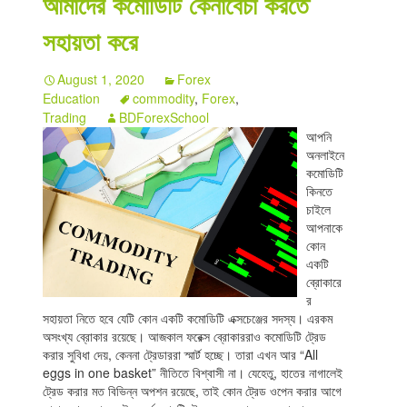
আমাদের কমোডিটি কেনাবেচা করতে
Indicators
সহায়তা করে
Download
August 1, 2020
Forex
Education
commodity
,
Forex
,
Open a live account
Trading
BDForexSchool
আপনি
অনলাইনে
কমোডিটি
কিনতে
চাইলে
আপনাকে
কোন
একটি
ব্রোকারে
র
সহায়তা নিতে হবে যেটি কোন একটি কমোডিটি এক্সচেঞ্জের সদস্য। এরকম
অসংখ্য ব্রোকার রয়েছে। আজকাল ফরেক্স ব্রোকাররাও কমোডিটি ট্রেড
করার সুবিধা দেয়, কেননা ট্রেডাররা স্মার্ট হচ্ছে। তারা এখন আর “All
eggs in one basket” নীতিতে বিশ্বাসী না। যেহেতু, হাতের নাগালেই
ট্রেড করার মত বিভিন্ন অপশন রয়েছে, তাই কোন ট্রেড ওপেন করার আগে