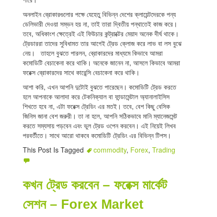
অনলাইন ব্রোকারগুলোর পক্ষে যেহেতু বিভিন্ন দেশের ক্লায়েন্টদেরকে পন্য
ডেলিভারী দেওয়া সম্ভন হয় না, তাই তারা দ্বিতীয় পন্থাতেই কাজ করে।
তবে, অধিকাংশ ক্ষেত্রেই এই ফিউচার কন্ট্রাক্টের মেয়াদ অনেক দীর্ঘ থাকে।
ট্রেডাররা তাদের সুবিধামত তার আগেই ট্রেড ক্লোজ করে লাভ বা লস বুঝে
নেয়। তাহলে বুঝতে পারলন, ব্রোকারদের মাধ্যমে কিভাবে আমরা
কমোডিটি বেচাকেনা করে থাকি। অনেকে জানেন না, আসলে কিভাবে আমরা
ফরেক্স ব্রোকারদের সাথে কারেন্সি বেচাকেনা করে থাকি।
আশা করি, এখন আপনি দুটোই বুঝতে পারেছেন। কমোডিটি ট্রেড করতে
হলে আপনাকে আলাদা করে টেকনিক্যাল বা ফান্ডামেন্টাল অ্যানালাইসিস
শিখতে হবে না, এটা ফরেক্স ট্রেডিং এর মতই। তবে, বেশ কিছু বেসিক
জিনিস জানা বেশ জরুরী। তা না হলে, আপনি সঠিকভাবে মানি ম্যানেজমেন্ট
করতে সম্যসায় পড়বেন এবং ভুল ট্রেড ওপেন করবেন। এই নিয়েই লিখব
পরবর্তীতে। সাথে আরো থাকবে কমোডিটি ট্রেডিং এর বিভিন্ন টিপস।
This Post Is Tagged
commodity
,
Forex
,
Trading
কখন ট্রেড করবেন – ফরেক্স মার্কেট
সেশন – Forex Market