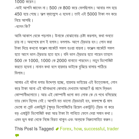
1000 করেন।
-ভাই আপনি জানেন না। 500 কে 800 করে ফেলছিলাম। আবার লস হয়ে
450 হয়ে গেছে। অল্প ব্যালেন্সে এ হবেনা। তাই এই 5000 টাকা লন করে
নিয়ে আসছি।
-বলেন কি?
আমি আকাশ থেকে পড়লাম। উনাকে বোঝানোর চেষ্টা করলাম, কথা শুনতে
চায় না। অবশেষে রাগ ই হলাম। বললাম- আগে ট্রেডার হন। লোন করা
টাকা দিয়ে কখনো ফরেক্স মার্কেটে সফল হওয়া যায়না। ফরেক্স মার্কেটে সফল
হতে আগে ভাল ট্রেডার হতে হবে। যদি ভাল ট্রেডার হতে পারেন তাহলে
500 কে 1000, 1000 কে 2000 বানাতে পারবেন। নতুন ডিপোজিট
করতে হবেনা। নানান কথা বলে হায়দার ভাইকে বুঝিয়ে বাসায় পাঠিয়ে
দিলাম।
আমার এই ঘটনা বলার উদ্দেশ্য হচ্ছে, হায়দার ভাইয়ের এই উত্তেজনা, লোন
করে টাকা আনা এই ঘটনাগুলো কোথায় দেখতাম আমরা? 6 মাসে দ্বিগুন
কোম্পানীগুলোতে। আর এই কোম্পানী গুলো কত লোক কে যে পথে বসিয়েছে
তার কোন হিসেব নেই। আপনি যত ভালো ট্রেডারই হন, কমপক্ষে 6 মাস
ডেমো বা সেন্ট একাউন্টে (ক্ষুদ্র ডিপোজিটের রিয়েল একাউন্ট) ট্রেড না করে
বড় এমাউন্ট ডিপোজিট করা আর টাকা টা পানিতে ফেলে দেয়া সমান কথা।
এমন ভুল করা থেকে নিজে বিরত থাকুন এবং অন্যকে নিরুতসাহিত করুন।
This Post Is Tagged
Forex
,
how
,
successful
,
trader