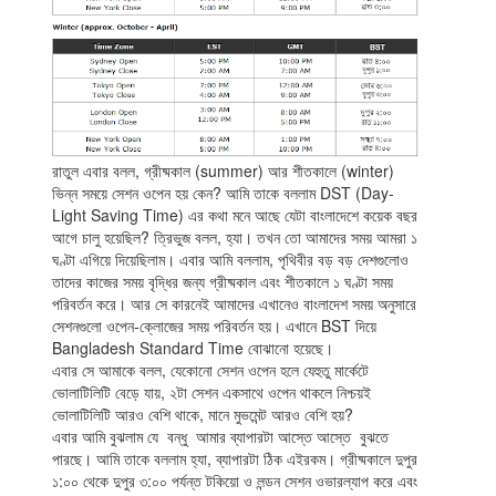
রাতুল এবার বলল, গ্রীষ্মকাল (summer) আর শীতকালে (winter)
ভিন্ন সময়ে সেশন ওপেন হয় কেন? আমি তাকে বললাম DST (Day-
Light Saving Time) এর কথা মনে আছে যেটা বাংলাদেশে কয়েক বছর
আগে চালু হয়েছিল? ত্রিভুজ বলল, হ্যা। তখন তো আমাদের সময় আমরা ১
ঘণ্টা এগিয়ে দিয়েছিলাম। এবার আমি বললাম, পৃথিবীর বড় বড় দেশগুলোও
তাদের কাজের সময় বৃদ্ধির জন্য গ্রীষ্মকাল এবং শীতকালে ১ ঘণ্টা সময়
পরিবর্তন করে। আর সে কারনেই আমাদের এখানেও বাংলাদেশ সময় অনুসারে
সেশনগুলো ওপেন-ক্লোজের সময় পরিবর্তন হয়। এখানে BST দিয়ে
Bangladesh Standard Time বোঝানো হয়েছে।
এবার সে আমাকে বলল, যেকোনো সেশন ওপেন হলে যেহুতু মার্কেটে
ভোলাটিলিটি বেড়ে যায়, ২টা সেশন একসাথে ওপেন থাকলে নিশ্চয়ই
ভোলাটিলিটি আরও বেশি থাকে, মানে মুভমেন্ট আরও বেশি হয়?
এবার আমি বুঝলাম যে বন্ধু আমার ব্যাপারটা আস্তে আস্তে বুঝতে
পারছে। আমি তাকে বললাম হ্যা, ব্যাপারটা ঠিক এইরকম। গ্রীষ্মকালে দুপুর
১:০০ থেকে দুপুর ৩:০০ পর্যন্ত টকিয়ো ও লন্ডন সেশন ওভারল্যাপ করে এবং