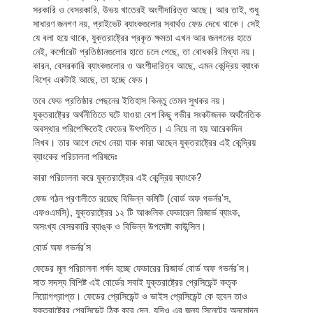
সরকারি ও বেসরকারি, উভয় খাতেরই অংশীদারিত্ত আছে। আর তাই, শুধু
সাধারণ জনগণ নয়, প্রাইভেট ব্যাংকগুলোর স্বার্থও ফেড দেখে থাকে। সেই
যে বলা হয়ে থাকে, যুক্তরাষ্ট্রের প্রকৃত ক্ষমতা এখন আর জনগনের হাতে
নেই, কর্পোরেট প্রতিষ্ঠানগুলোর হাতে চলে গেছে, তা বোধকরি মিথ্যা নয়।
কারন, বেসরকারি ব্যাংকগুলোর ও অংশীদারিত্ব আছে, এমন কেন্দ্রিয় ব্যাংক
বিশ্বে একটাই আছে, তা হচ্ছে ফেড।
তবে ফেড প্রতিষ্ঠার পেছনের ইতিহাস কিন্তু তেমন সুখকর নয়।
যুক্তরাষ্ট্রের অর্থনীতিতে ঘটে যাওয়া বেশ কিছু গভীর সংকটজনক অর্থনৈতিক
অবস্থার পরিপেক্ষিতেই ফেডের উৎপত্তি। এ নিয়ে না হয় আরেকদিন
লিখব। তার আগে দেখে নেয়া যাক কারা আছেন যুক্তরাষ্ট্রের এই কেন্দ্রিয়
ব্যাংকের পরিচালনা পরিষদেঃ
কারা পরিচালনা করে যুক্তরাষ্ট্রের এই কেন্দ্রিয় ব্যাংকে?
ফেড গঠন প্রণালীতে রয়েছে বিভিন্ন কমিটি (বোর্ড অফ গভর্নর’স,
এফওএমসি), যুক্তরাষ্ট্রের ১২ টি আঞ্চলিক ফেডারেল রিজার্ভ ব্যাংক,
অসংখ্য বেসরকারি ব্যাঙ্ক ও বিভিন্ন উপদেষ্টা কাউন্সিল।
বোর্ড অফ গভর্নর’স
ফেডের মূল পরিচালনা পর্ষদ হচ্ছে ফেডারের রিজার্ভ বোর্ড অফ গভর্নর’স।
সাত সদস্য বিশিষ্ট এই বোর্ডের সবাই যুক্তরাষ্ট্রের প্রেসিডেন্ট কতৃক
নিয়োগপ্রাপ্ত। ফেডের প্রেসিডেন্ট ও ভাইস প্রেসিডেন্ট কে হবেন তাও
যুক্তরাষ্ট্রের প্রেসিডেন্ট ঠিক করে দেন, যদিও এর জন্য সিনেটের অনুমোদন