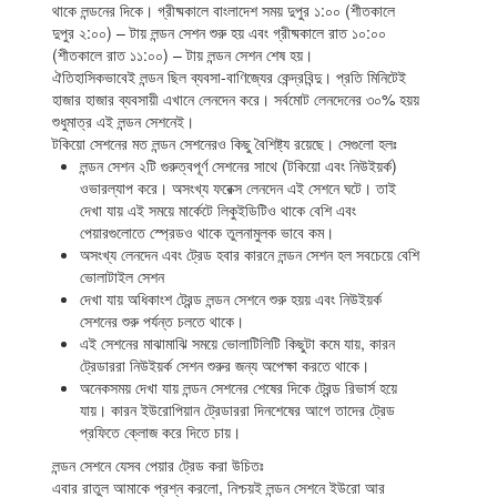
থাকে লন্ডনের দিকে। গ্রীষ্মকালে বাংলাদেশ সময় দুপুর ১:০০ (শীতকালে
দুপুর ২:০০) – টায় লন্ডন সেশন শুরু হয় এবং গ্রীষ্মকালে রাত ১০:০০
(শীতকালে রাত ১১:০০) – টায় লন্ডন সেশন শেষ হয়।
ঐতিহাসিকভাবেই লন্ডন ছিল ব্যবসা-বাণিজ্যের কেন্দ্রবিন্দু। প্রতি মিনিটেই
হাজার হাজার ব্যবসায়ী এখানে লেনদেন করে। সর্বমোট লেনদেনের ৩০% হয়য়
শুধুমাত্র এই লন্ডন সেশনেই।
টকিয়ো সেশনের মত লন্ডন সেশনেরও কিছু বৈশিষ্ট্য রয়েছে। সেগুলো হলঃ
লন্ডন সেশন ২টি গুরুত্বপূর্ণ সেশনের সাথে (টকিয়ো এবং নিউইয়র্ক)
ওভারল্যাপ করে। অসংখ্য ফরেক্স লেনদেন এই সেশনে ঘটে। তাই
দেখা যায় এই সময়ে মার্কেটে লিকুইডিটিও থাকে বেশি এবং
পেয়ারগুলোতে স্প্রেডও থাকে তুলনামুলক ভাবে কম।
অসংখ্য লেনদেন এবং ট্রেড হবার কারনে লন্ডন সেশন হল সবচেয়ে বেশি
ভোলাটাইল সেশন
দেখা যায় অধিকাংশ ট্রেন্ড লন্ডন সেশনে শুরু হয়য় এবং নিউইয়র্ক
সেশনের শুরু পর্যন্ত চলতে থাকে।
এই সেশনের মাঝামাঝি সময়ে ভোলাটিলিটি কিছুটা কমে যায়, কারন
ট্রেডাররা নিউইয়র্ক সেশন শুরুর জন্য অপেক্ষা করতে থাকে।
অনেকসময় দেখা যায় লন্ডন সেশনের শেষের দিকে ট্রেন্ড রিভার্স হয়ে
যায়। কারন ইউরোপিয়ান ট্রেডাররা দিনশেষের আগে তাদের ট্রেড
প্রফিতে ক্লোজ করে দিতে চায়।
লন্ডন সেশনে যেসব পেয়ার ট্রেড করা উচিতঃ
এবার রাতুল আমাকে প্রশ্ন করলো, নিশ্চয়ই লন্ডন সেশনে ইউরো আর