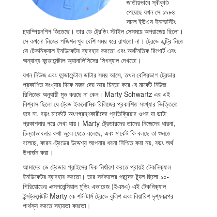
জাতীয়ভাবে স্বীকৃতি
পেয়েছে যখন সে ১৯৮৪
সালে ইউএস ইনভেস্টিং
চ্যাম্পিয়নশিপ জিতেছে। তার ডে ট্রেডিং স্টাইল সেসময়ে অপরাজেয় ছিলো।
সে কখনো নিজের পজিশন খুব বেশি সময় ধরে রাখতো না। ট্রেডে এন্ট্রি নিতে
সে টেকনিক্যাল ইনডিকেটর ব্যাবহার করতো এবং অর্থনৈতিক রিপোর্ট এবং
অন্যান্য ফান্ডামেন্টাল অ্যানালিসিসের সিগন্যাল দেখতো।
যখন নিউজ এবং ফান্ডামেন্টাল ডাটার সময় আসে, তখন বেশিরভাগ ট্রেডার
প্রকাশিত সংখ্যার দিকে নজর দেয় আর চিন্তা করে যে মার্কেট নিউজ
রিলিজের অনুযায়ী মুভ করছে না কেন। Marty Schwartz এর এই
বিশ্বাস ছিলো যে ট্রেড ইকনোমিক রিলিজের প্রকাশিত সংখ্যার ভিত্তিতে
হবে না, বড়ং মার্কেটে অংশগ্রহণকারীদের প্রতিক্রিয়ার ওপর যা ডাটা
প্রকাশনার পরে দেখা যায়। Marty ট্রেডারদের তাদের নিজেদের ধারনা,
চিন্তাভাবনার কথা ভুলে যেতে বলেছে, এবং মার্কেট কি বলছে তা শুনতে
বলেছে, কারন ট্রেডের উদ্দেশ্য আপনার ধরনা নিশ্চিত করা নয়, বড়ং অর্থ
উপার্জন করা।
আমাদের ডে ট্রেডার প্রাইসের দিক নির্ধারণ করতে প্রায়ই টেকনিক্যাল
ইনডিকেটর ব্যাবহার করতো। তার সর্বকালের পছন্দের ট্যুল ছিলো ১০-
পিরিয়োডের এক্সপনেন্সিয়াল মুভিং এভারেজ (ইএমএ) এই টেকনিক্যাল
ইন্সট্রুমেন্টটি Marty কে শর্ট-টার্ম ট্রেডে বুলিশ এবং বিয়ারিশ দৃশ্যকল্পের
পার্থক্য করতে সহায়তা করতো।