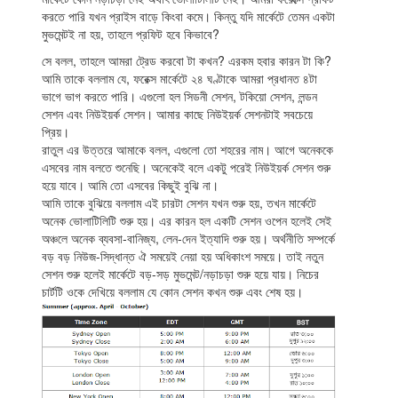
করতে পারি যখন প্রাইস বাড়ে কিংবা কমে। কিন্তু যদি মার্কেটে তেমন একটা
মুভমেন্টই না হয়, তাহলে প্রফিট হবে কিভাবে?
সে বলল, তাহলে আমরা ট্রেড করবো টা কখন? এরকম হবার কারন টা কি?
আমি তাকে বললাম যে, ফরেক্স মার্কেটে ২৪ ঘণ্টাকে আমরা প্রধানত ৪টা
ভাগে ভাগ করতে পারি। এগুলো হল সিডনী সেশন, টকিয়ো সেশন, লন্ডন
সেশন এবং নিউইয়র্ক সেশন। আমার কাছে নিউইয়র্ক সেশনটাই সবচেয়ে
প্রিয়।
রাতুল এর উত্তরে আমাকে বলল, এগুলো তো শহরের নাম। আগে অনেককে
এসবের নাম বলতে শুনেছি। অনেকেই বলে একটু পরেই নিউইয়র্ক সেশন শুরু
হয়ে যাবে। আমি তো এসবের কিছুই বুঝি না।
আমি তাকে বুঝিয়ে বললাম এই চারটা সেশন যখন শুরু হয়, তখন মার্কেটে
অনেক ভোলাটিলিটি শুরু হয়। এর কারন হল একটি সেশন ওপেন হলেই সেই
অঞ্চলে অনেক ব্যবসা-বানিজ্য, লেন-দেন ইত্যাদি শুরু হয়। অর্থনীতি সম্পর্কে
বড় বড় নিউজ-সিদ্ধান্ত ঐ সময়েই নেয়া হয় অধিকাংশ সময়ে। তাই নতুন
সেশন শুরু হলেই মার্কেটে বড়-সড় মুভমেন্ট/নড়াচড়া শুরু হয়ে যায়। নিচের
চার্টটি ওকে দেখিয়ে বললাম যে কোন সেশন কখন শুরু এবং শেষ হয়।