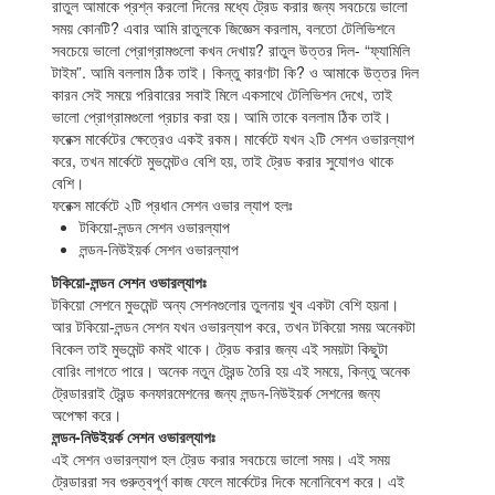
রাতুল আমাকে প্রশ্ন করলো দিনের মধ্যে ট্রেড করার জন্য সবচেয়ে ভালো
সময় কোনটি? এবার আমি রাতুলকে জিজ্ঞেস করলাম, বলতো টেলিভিশনে
সবচেয়ে ভালো প্রোগ্রামগুলো কখন দেখায়? রাতুল উত্তর দিল- “ফ্যামিলি
টাইম”. আমি বললাম ঠিক তাই। কিন্তু কারণটা কি? ও আমাকে উত্তর দিল
কারন সেই সময়ে পরিবারের সবাই মিলে একসাথে টেলিভিশন দেখে, তাই
ভালো প্রোগ্রামগুলো প্রচার করা হয়। আমি তাকে বললাম ঠিক তাই।
ফরেক্স মার্কেটের ক্ষেত্রেও একই রকম। মার্কেটে যখন ২টি সেশন ওভারল্যাপ
করে, তখন মার্কেটে মুভমেন্টও বেশি হয়, তাই ট্রেড করার সুযোগও থাকে
বেশি।
ফরেক্স মার্কেটে ২টি প্রধান সেশন ওভার ল্যাপ হলঃ
টকিয়ো-লন্ডন সেশন ওভারল্যাপ
লন্ডন-নিউইয়র্ক সেশন ওভারল্যাপ
টকিয়ো-লন্ডন সেশন ওভারল্যাপঃ
টকিয়ো সেশনে মুভমেন্ট অন্য সেশনগুলোর তুলনায় খুব একটা বেশি হয়না।
আর টকিয়ো-লন্ডন সেশন যখন ওভারল্যাপ করে, তখন টকিয়ো সময় অনেকটা
বিকেল তাই মুভমেন্ট কমই থাকে। ট্রেড করার জন্য এই সময়টা কিছুটা
বোরিং লাগতে পারে। অনেক নতুন ট্রেন্ড তৈরি হয় এই সময়ে, কিন্তু অনেক
ট্রেডাররাই ট্রেন্ড কনফারমেশনের জন্য লন্ডন-নিউইয়র্ক সেশনের জন্য
অপেক্ষা করে।
লন্ডন-নিউইয়র্ক সেশন ওভারল্যাপঃ
এই সেশন ওভারল্যাপ হল ট্রেড করার সবচেয়ে ভালো সময়। এই সময়
ট্রেডাররা সব গুরুত্বপূর্ণ কাজ ফেলে মার্কেটের দিকে মনোনিবেশ করে। এই