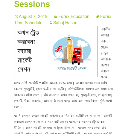
Sessions
August 7, 2019
Forex Education
Forex
Time Schedule
Sabuj Hasan
একদিন
আমার
এক
ফ্রেন্ড
রাতুল
আমাকে
প্রশ্ন
করলো
মাঝে
মাঝে দেখি মার্কেটে প্রাইস অনেক বাড়ে-কমে। আবার অনেক সময় দেখি
কোনো মুভমেন্টই হয়না ঘণ্টার পর ঘণ্টা। কম্পিউটারের সামনে এত সময় বসে
থাকতে বোরিং লাগে। যদি জানতাম কখন কখন বড় মুভমেন্ট হবে, তাহলে শুধু
তখনই ট্রেড করতাম, আর বাকি সময় অন্য কাজ করা যেত কিংবা মুভি দেখা
যেত।
আমি বললাম ফরেক্স মার্কেট সপ্তাহে ৫ দিন ২৪ ঘণ্টাই খোলা থাকে। মার্কেট
সবসময় ওপেন থাকে তার মানে এই নয় যে আমাদের সবসময় ট্রেড করা
উচিত। কারন মার্কেট সবসময় সক্রিয় থাকে না। অনেক সময় দেখা যায়
মার্কেটে কোন নড়াচড়া নেই অর্থাৎ ভোলাটিলিটি নেই। আমরা ফরেক্সে প্রফিট