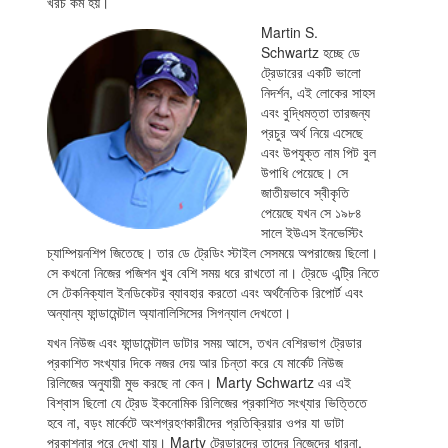
খরচ কম হয়।
Martin S.
Schwartz হচ্ছে ডে
ট্রেডারের একটি ভালো
নিদর্শন, এই লোকের সাহস
এবং বুদ্ধিমত্তা তারজন্য
প্রচুর অর্থ নিয়ে এসেছে
এবং উপযুক্ত নাম পিট বুল
উপাধি পেয়েছে। সে
জাতীয়ভাবে স্বীকৃতি
পেয়েছে যখন সে ১৯৮৪
সালে ইউএস ইনভেস্টিং
চ্যাম্পিয়নশিপ জিতেছে। তার ডে ট্রেডিং স্টাইল সেসময়ে অপরাজেয় ছিলো।
সে কখনো নিজের পজিশন খুব বেশি সময় ধরে রাখতো না। ট্রেডে এন্ট্রি নিতে
সে টেকনিক্যাল ইনডিকেটর ব্যাবহার করতো এবং অর্থনৈতিক রিপোর্ট এবং
অন্যান্য ফান্ডামেন্টাল অ্যানালিসিসের সিগন্যাল দেখতো।
যখন নিউজ এবং ফান্ডামেন্টাল ডাটার সময় আসে, তখন বেশিরভাগ ট্রেডার
প্রকাশিত সংখ্যার দিকে নজর দেয় আর চিন্তা করে যে মার্কেট নিউজ
রিলিজের অনুযায়ী মুভ করছে না কেন। Marty Schwartz এর এই
বিশ্বাস ছিলো যে ট্রেড ইকনোমিক রিলিজের প্রকাশিত সংখ্যার ভিত্তিতে
হবে না, বড়ং মার্কেটে অংশগ্রহণকারীদের প্রতিক্রিয়ার ওপর যা ডাটা
প্রকাশনার পরে দেখা যায়। Marty ট্রেডারদের তাদের নিজেদের ধারনা,