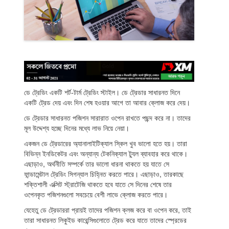
Indicators
Download
Open a live account
ডে ট্রেডিং একটি শর্ট-টার্ম ট্রেডিং স্টাইল। ডে ট্রেডার সাধারনত দিনে
একটি ট্রেড দেয় এবং দিন শেষ হওয়ার আগে তা আবার ক্লোজ করে দেয়।
ডে ট্রেডার সাধারনত পজিশন সারারাত ওপেন রাখতে পছন্দ করে না। তাদের
মূল উদ্দেশ্য হচ্ছে দিনের মধ্যে লাভ নিয়ে নেয়া।
একজন ডে ট্রেডারের অ্যানালাইটিক্যাল স্কিল খুব ভালো হতে হয়। তারা
বিভিন্ন ইনডিকেটর এবং অন্যান্য টেকনিক্যাল ট্যুল ব্যাবহার করে থাকে।
এছাড়াও, অর্থনীতি সম্পর্কে তার ভালো ধারনা থাকতে হয় যাতে সে
ফান্ডামেন্টাল ট্রেডিং সিগন্যাল চিহ্নিত করতে পারে। এছাড়াও, তারকাছে
শক্তিশালী এক্সিট স্ট্রাটেজি থাকতে হবে যাতে সে দিনের শেষে তার
ওপেনকৃত পজিশনগুলো সবচেয়ে বেশী লাভে ক্লোজ করতে পারে।
যেহেতু ডে ট্রেডাররা প্রায়ই তাদের পজিশন ক্লজ করে বা ওপেন করে, তাই
তারা সাধারনত লিকুইড কারেন্সিগুলোতে ট্রেড করে যাতে তাদের স্প্রেডের