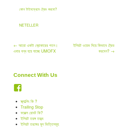
কোন টাইমফ্রেমে ট্রেড করবো?
NETELLER
Post
←
আরো একটা ব্রোকারের পতন।
ইলিয়ট ওয়েভ দিয়ে কিভাবে ট্রেড
এবার বন্ধ হয়ে যাচ্ছে UMOFX
করবেন?
→
navigation
Connect With Us
স্ক্যাল্পিং কি ?
Trailing Stop
ফরেক্স রোবট কি?
ইলিয়ট তরঙ্গ তত্ত্ব
ইলিয়ট তরঙ্গের মূল ভিত্তিসমূহ