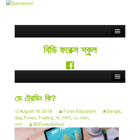
Partnership
বিডি ফরেক্স স্কুল
ফ্রি সিগন্যাল
Blog
সতর্কতা
Home
Contact Us
ডে ট্রেডিং কি?
Forex School
English
August 18, 2018
Forex Education
bangla
,
Forex Education
day
,
Forex
,
Trading
,
কি
,
ট্রেডিং
,
ডে
,
ফরেক্স
,
বাংলা
BDForexSchool
Forex Brokers
Forex Rebate