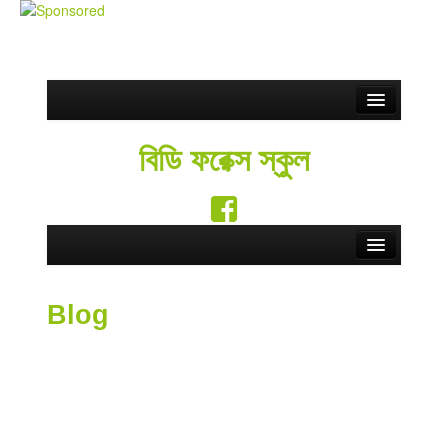
Partnership
বিডি ফরেক্স স্কুল
ফ্রি সিগন্যাল
Blog
সতর্কতা
Home
Contact Us
Blog
Forex School
English
Forex Education
Forex Brokers
Forex Rebate