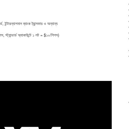
ড, ইন্টারন্যাশনাল ব্যাংক ট্রান্সফার ও অন্যান্য
 স্ট্যান্ডার্ড অ্যাকাউন্টে ১ লট = $১০/পিপস)