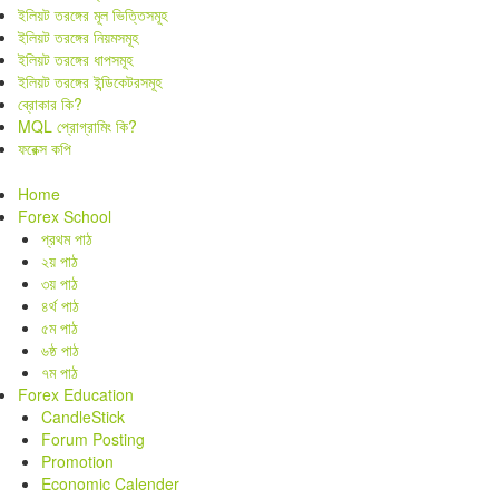
ইলিয়ট তরঙ্গের মূল ভিত্তিসমূহ
ইলিয়ট তরঙ্গের নিয়মসমূহ
ইলিয়ট তরঙ্গের ধাপসমূহ
ইলিয়ট তরঙ্গের ইন্ডিকেটরসমূহ
ব্রোকার কি?
MQL প্রোগ্রামিং কি?
ফরেক্স কপি
Home
Forex School
প্রথম পাঠ
২য় পাঠ
৩য় পাঠ
৪র্থ পাঠ
৫ম পাঠ
৬ষ্ঠ পাঠ
৭ম পাঠ
Forex Education
CandleStick
Forum Posting
Promotion
Economic Calender