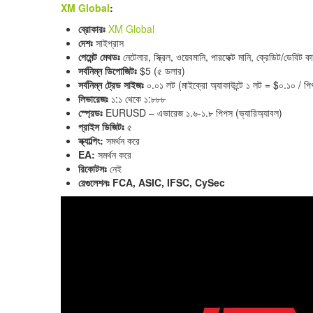
XM Global
:
ব্রোকারঃ
XM Global
দেশঃ
সাইপ্রাস
পেমেন্ট মেথডঃ
নেটেলার, স্ক্রিল, ওয়েবমানি, পারফেক্ট মানি, ক্রেডিট/ডেবিট কার্
সর্বনিম্ন ডিপোজিটঃ
$5 (৫ ডলার)
সর্বনিম্ন ট্রেড সাইজঃ
০.০১ লট (মাইক্রো অ্যাকাউন্টে ১ লট = $০.১০ / পিপস,
লিভারেজঃ
১:১ থেকে ১:৮৮৮
স্প্রেডঃ
EURUSD – এভারেজ ১.৬-১.৮ পিপস (ভ্যারিঅ্যাবল)
প্রাইস ডিজিটঃ
৫
স্ক্যাল্পিং:
সমর্থন করে
EA:
সমর্থন করে
রিকোটসঃ
নেই
রেগুলেশনঃ
FCA, ASIC, IFSC, CySec