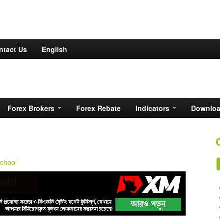
ntact Us
English
Forex Brokers
Forex Rebate
Indicators
Downlo
chool