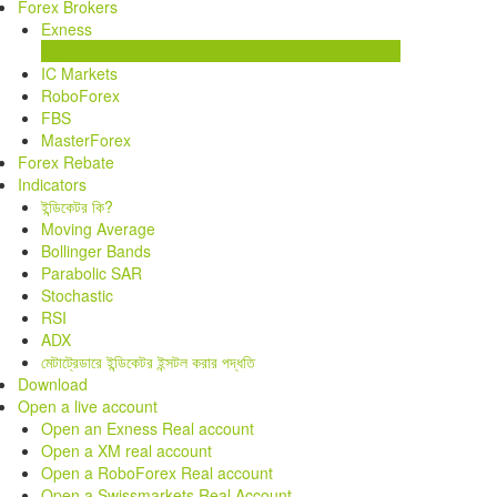
Forex Brokers
Exness
XM
IC Markets
RoboForex
FBS
MasterForex
Forex Rebate
Indicators
ইন্ডিকেটর কি?
Moving Average
Bollinger Bands
Parabolic SAR
Stochastic
RSI
ADX
মেটাট্রেডারে ইন্ডিকেটর ইন্সটল করার পদ্ধতি
Download
Open a live account
Open an Exness Real account
Open a XM real account
Open a RoboForex Real account
Open a Swissmarkets Real Account