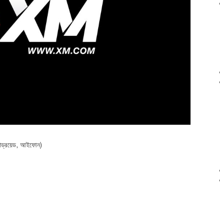
্যান্ড্রয়েড, আইফোন)