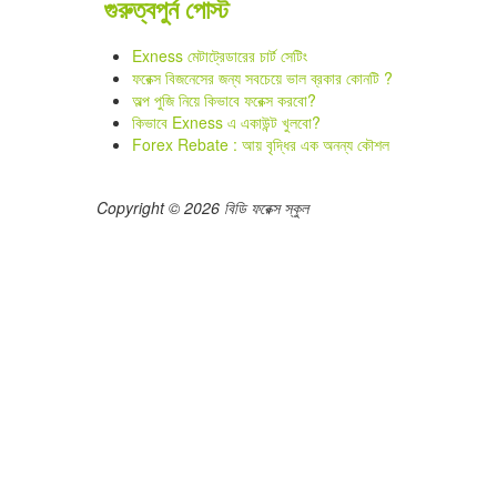
গুরুত্বপুর্ন পোস্ট
Exness মেটাট্রেডারের চার্ট সেটিং
ফরেক্স বিজনেসের জন্য সবচেয়ে ভাল ব্রকার কোনটি ?
অল্প পুজি নিয়ে কিভাবে ফরেক্স করবো?
কিভাবে Exness এ একাউন্ট খুলবো?
Forex Rebate : আয় বৃদ্ধির এক অনন্য কৌশল
Copyright © 2026 বিডি ফরেক্স স্কুল