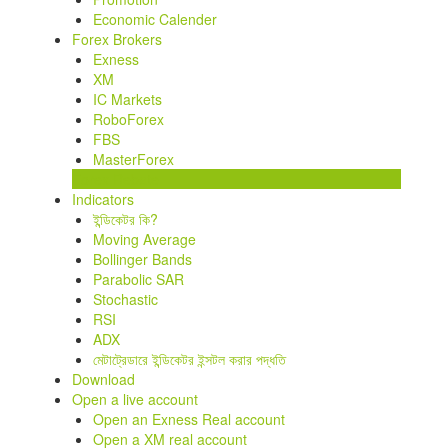
Economic Calender
Forex Brokers
Exness
XM
IC Markets
RoboForex
FBS
MasterForex
Forex Rebate
Indicators
ইন্ডিকেটর কি?
Moving Average
Bollinger Bands
Parabolic SAR
Stochastic
RSI
ADX
মেটাট্রেডারে ইন্ডিকেটর ইন্সটল করার পদ্ধতি
Download
Open a live account
Open an Exness Real account
Open a XM real account