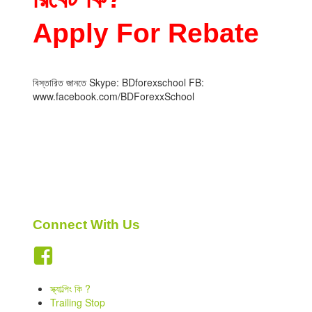
Indicators
Apply For Rebate
Download
Open a live account
বিস্তারিত জানতে Skype: BDforexschool FB:
www.facebook.com/BDForexxSchool
Connect With Us
স্ক্যাল্পিং কি ?
Trailing Stop