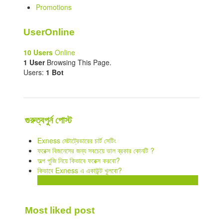
Promotions
UserOnline
10 Users
Online
1 User
Browsing This Page.
Users:
1 Bot
গুরুত্বপুর্ন পোস্ট
Exness মেটাট্রেডারের চার্ট সেটিং
ফরেক্স বিজনেসের জন্য সবচেয়ে ভাল ব্রকার কোনটি ?
অল্প পুজি নিয়ে কিভাবে ফরেক্স করবো?
কিভাবে Exness এ একাউন্ট খুলবো?
Forex Rebate : আয় বৃদ্ধির এক অনন্য কৌশল
Most liked post