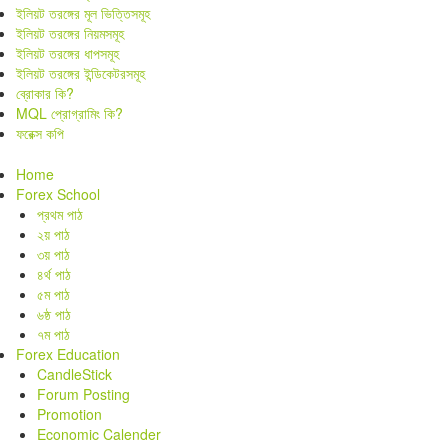
ইলিয়ট তরঙ্গের মূল ভিত্তিসমূহ
ইলিয়ট তরঙ্গের নিয়মসমূহ
ইলিয়ট তরঙ্গের ধাপসমূহ
ইলিয়ট তরঙ্গের ইন্ডিকেটরসমূহ
ব্রোকার কি?
MQL প্রোগ্রামিং কি?
ফরেক্স কপি
Home
Forex School
প্রথম পাঠ
২য় পাঠ
৩য় পাঠ
৪র্থ পাঠ
৫ম পাঠ
৬ষ্ঠ পাঠ
৭ম পাঠ
Forex Education
CandleStick
Forum Posting
Promotion
Economic Calender