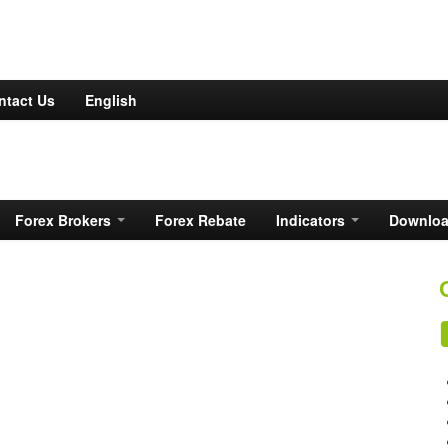
ntact Us
English
Forex Brokers
Forex Rebate
Indicators
Downlo