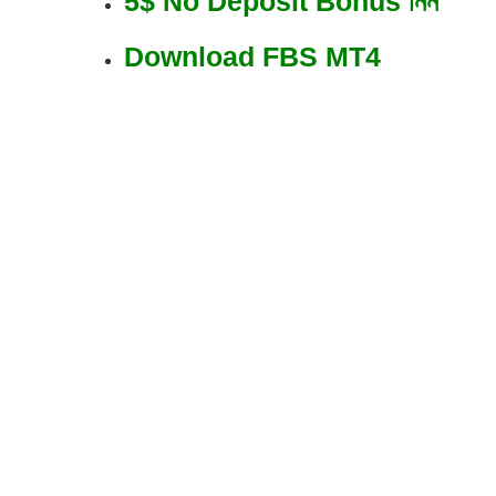
5$ No Deposit Bonus নিন
Download FBS MT4