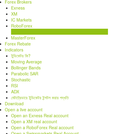
Forex Brokers
Exness
XM
IC Markets
RoboForex
FBS
MasterForex
Forex Rebate
Indicators
ইন্ডিকেটর কি?
Moving Average
Bollinger Bands
Parabolic SAR
Stochastic
RSI
ADX
মেটাট্রেডারে ইন্ডিকেটর ইন্সটল করার পদ্ধতি
Download
Open a live account
Open an Exness Real account
Open a XM real account
Open a RoboForex Real account
Open a Swissmarkets Real Account