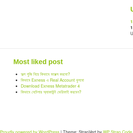
1
1
U
Most liked post
অল্প পুজি নিয়ে কিভাবে ফরেক্স করবো?
কিভাবে Exness এ Real Account খুলবো
Download Exness Metatrader 4
কিভাবে নেটেলার অ্যাকাউন্ট ভেরিফাই করবেন?
Proudly powered by WordPress
|
Theme: StrapVert by
WP Strap Code