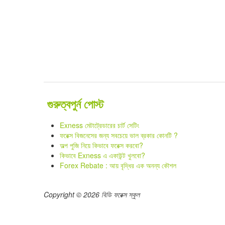
গুরুত্বপুর্ন পোস্ট
Exness মেটাট্রেডারের চার্ট সেটিং
ফরেক্স বিজনেসের জন্য সবচেয়ে ভাল ব্রকার কোনটি ?
অল্প পুজি নিয়ে কিভাবে ফরেক্স করবো?
কিভাবে Exness এ একাউন্ট খুলবো?
Forex Rebate : আয় বৃদ্ধির এক অনন্য কৌশল
Copyright © 2026 বিডি ফরেক্স স্কুল