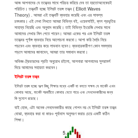
আজ আপনাদের যে তত্ত্বের সাথে পরিচয় করিয়ে দেব তা হয়তোঅনেকেরই
পরিচিত। তত্ত্বটি হচ্ছে ইলিয়ট তরঙ্গ তত্ত্ব ( Elliott Waves
Indicators
Theory) . আমরা এই তত্ত্বটি ব্যবহার করেছি এবং এর সাফল্য
চমৎকার। এই লেখা লিখতে আমরা বিভিন্ন বই, ওয়েবসাইট, ব্লগ প্রভৃতির
Download
সাহায্য নিয়েছি এবং অনুবাদ করেছি। তাই বিভিন্ন ইংরেজি লেখার সাথে
আমাদের লেখার মিল পেতে পারেন। আমরা একের পর এক ইলিয়ট তরঙ্গ
Open a live account
তত্ত্বের পূর্ণাঙ্গ ব্যবহার নিয়ে আলোচনা করবো। আশা করি ধৈর্য্য নিয়ে
পড়বেন এবং ব্যবহার করে লাভবান হবেন। ব্যবহারকারীগণ কোন সমস্যায়
পড়লে আমাদের জানাবেন, আমরা তার সমাধান করবো।
অভিজ্ঞ ট্রেডারদের প্রতি অনুরোধ রইলো, আপনারা আপনাদের সুপরামর্শ
দিয়ে আমাদের সহায়তা করবেন।
ইলিয়ট তরঙ্গ তত্ত্ব
ইলিয়ট তরঙ্গ হচ্ছে অল্প কিছু শিক্ষার মধ্যে একটি যা বলতে সক্ষম যে মার্কেট এখন
কোথায় আছে, মার্কেট পরবর্তীতে কোথায় যেতে পারে এবং লেনদেনকারীদের জন্য
কি সুযোগ রয়েছে।
যাই হোক, এটা অনেক লেনদেনকারীর কাছে গোপন নয় যে ইলিয়ট তরঙ্গ তত্ত্ব
বোঝা, ব্যবহার করা বা কারও পূর্বাবাস অনুসরণ করার চেয়ে একটি কঠিন
শিক্ষা।