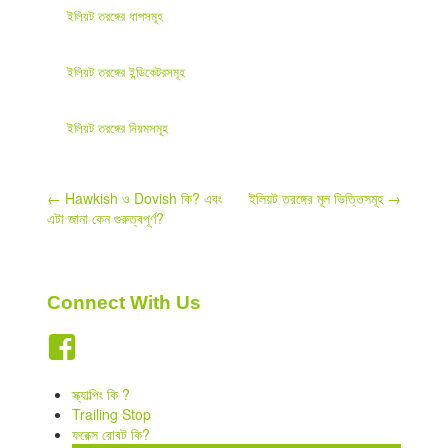
ইলিয়ট তরঙ্গের ধাপসমূহ
ইলিয়ট তরঙ্গের ইন্ডিকেটরসমূহ
ইলিয়ট তরঙ্গের নিয়মসমূহ
Post
←
Hawkish ও Dovish কি? এবং
ইলিয়ট তরঙ্গের মূল ভিত্তিসমূহ
→
এটা জানা কেন গুরুত্বপূর্ণ?
navigation
Connect With Us
স্ক্যাল্পিং কি ?
Trailing Stop
ফরেক্স রোবট কি?