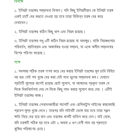
বিপক্ষে
১. ইলিয়ট তরঙ্গের সম্ভাবনা বিশাল। যদি কিছু ইলিয়টিয়ান কে ইলিয়ট তরঙ্গ
একই চার্টে বের করতে দেওয়া হয় তবে তারা বিভিন্ন তরঙ্গ বের করে
দেখাবেন।
২. ইলিয়ট তরঙ্গের কঠিন কিছু ধাপ এবং নিয়ম রয়েছে।
৩. ইলিয়ট তরঙ্গের শুধু ৩টি কঠিন নিয়ম রয়েছে যা অভঙ্গুর। বাকি নিয়মগুলোর
পরিবর্তন, ব্যতিক্রম এবং অকার্যকর হওয়া সম্ভব, যা একে অসীম সম্ভবনার
বিশ্বে পরিণত করেছে।
পক্ষে
১. সবসময় সঠিক তরঙ্গ গণনা করে বের করায় ইলিয়ট তরঙ্গের মূল চাবি নিহিত
নয় বরং সেই পথ খুজে বের করা যেই পথে ভুলের সম্ভাবনা কম। যেখানে
প্রতিটি মূল্যের ধাপেই রয়েছে ছোট সুযোগ, যা আমাদের প্রকৃত তরঙ্গ যে
দিকে দিকনির্দেশনা দেয় সে দিকে কিছু লাভ করার সুযোগ করে দেয় । এটিই
ইলিয়ট তরঙ্গের কাজ।
২. ইলিয়ট তরঙ্গের লেনদেনকারীরা সাপোর্ট এবং রেসিসটেন্স লাইনের কাছাকাছি
প্রবেশ মূল্য খুজে দেখে। তারপর যদি লাইনটি ভেঙ্গে যায় তবে তারা স্বল্প
ক্ষতি নিয়ে বের হয়ে যান এবং তরঙ্গের ধাপটি বাতিল করে দেন। যাই হোক,
যদি তরঙ্গটি সঠিক হয় তবে এটা ২ অথবা ৫ গুণ বেশী লাভ হয় প্রদত্ত
ঝুকির পরিমাণের চেয়ে।