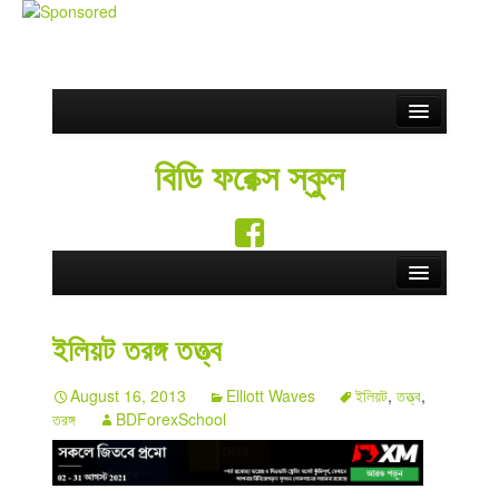
Partnership
বিডি ফরেক্স স্কুল
ফ্রি সিগন্যাল
Blog
সতর্কতা
Home
Contact Us
ইলিয়ট তরঙ্গ তত্ত্ব
Forex School
English
August 16, 2013
Elliott Waves
ইলিয়ট
,
তত্ত্ব
,
Forex Education
তরঙ্গ
BDForexSchool
Forex Brokers
Forex Rebate