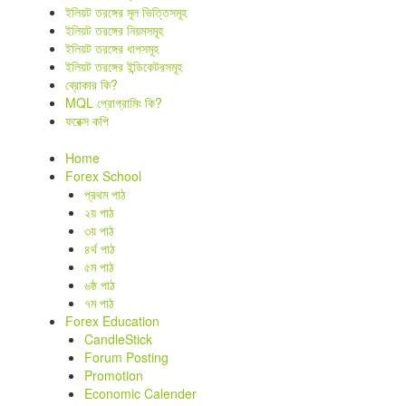
ইলিয়ট তরঙ্গের মূল ভিত্তিসমূহ
ইলিয়ট তরঙ্গের নিয়মসমূহ
ইলিয়ট তরঙ্গের ধাপসমূহ
ইলিয়ট তরঙ্গের ইন্ডিকেটরসমূহ
ব্রোকার কি?
MQL প্রোগ্রামিং কি?
ফরেক্স কপি
Home
Forex School
প্রথম পাঠ
২য় পাঠ
৩য় পাঠ
৪র্থ পাঠ
৫ম পাঠ
৬ষ্ঠ পাঠ
৭ম পাঠ
Forex Education
CandleStick
Forum Posting
Promotion
Economic Calender