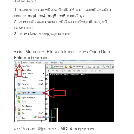
র ইন্সটল করবেনঃ
1. প্রথমে আপনার এক্সপার্ট এডভাইসরটি কপি করুন। এক্সপার্ট এডভাইসর
সাধারানত mq4, ex4, mq5, ex5 ফরম্যাটে হবে।
2. তারপর যেই ফোল্ডারে আপনার মেটাট্রেডার সফটওয়্যারটি আছে সেই
ফোল্ডারে যান।
3. তারপর নিচের ধাপসমূহ অনুসরন করুনঃ
প্রথমে Menu থেকে File এ click করুন। তারপর Open Data
Folder এ ক্লিক করুন
এখন নিচের মতো উইন্ডো আসবে। MQL4 এ ক্লিক করুন