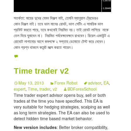
সতর্কতা: মায়ের দুধের যেমন বিকল্প নাই, তেমনি ম্যানুয়াল ট্রেডেরও
কোন বিকল্প নাই। তবে ভাল মানের রোবট, ভাল সেটিং এ সাময়িক ভাল
প্রফিট করতে পারে, তবে কখনোই নিয়মিত নয়। তাই রোবট লাগিয়ে নাকে
তেল দিয়ে ঘুমাবেন না। নিয়মিত পর্যবেক্ষবেক্ষনে রাখবেন। রিয়েল একাউন্ট এ
রোবোট লাগানোর আগে কমপক্ষে ২ সপ্তাহ ডেমোতে টেস্ট করে নেবেন।
কোন প্রশ্ন থাকলে কমেন্ট বক্সে করতে পারেন।
Time trader v2
May 13, 2013
Forex Robot
advisor
,
EA
,
expert
,
Time
,
trader
,
v2
BDForexSchool
Time trader expert advisor opens buy, sell or both
trades at the time you have specified. This EA is
very suitable for hedging strategies, scalping as well
as long term strategies. The EA can also be used to
detect hidden time based market behavior.
New version includes
: Better broker compatibility,