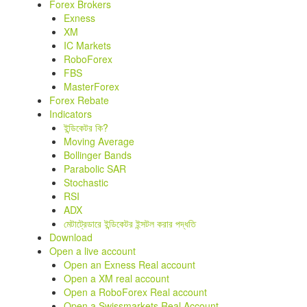
Forex Brokers
Exness
XM
IC Markets
RoboForex
FBS
MasterForex
Forex Rebate
Indicators
ইন্ডিকেটর কি?
Moving Average
Bollinger Bands
Parabolic SAR
Stochastic
RSI
ADX
মেটাট্রেডারে ইন্ডিকেটর ইন্সটল করার পদ্ধতি
Download
Open a live account
Open an Exness Real account
Open a XM real account
Open a RoboForex Real account
Open a Swissmarkets Real Account