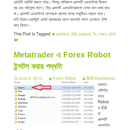
রোবটই প্রফিট করতে পারে। কিন্তু অধিকাংশ এক্সপার্ট এডভাইসর কিনতে
হয় এবং লাইসেন্স লাগে। ফ্রি এক্সপার্ট এডভাইসরগুলো তেমন ভাল কাজ করে
না। এক্সপার্ট এডভাইসর আপনাকে ব্যাপক লসের সম্মুখীনও করতে পারে।
তাই রিয়াল একাউন্টে রোবট ব্যবহারের আগে অবশ্যই আগে ডেমোতে টেস্ট
করে নিবেন।
This Post Is Tagged
advisor
,
EA
,
expert
,
কি
,
ফরেক্স
,
রোবট
Metatrader এ Forex Robot
ইন্সটল করার পদ্ধতি
June 5, 2013
Forex Robot
BDForexSchool
যেভাবে
মেটাট্রে
ডারে
Robot
বা EA
বা
এক্সপার্ট
এডভাইস