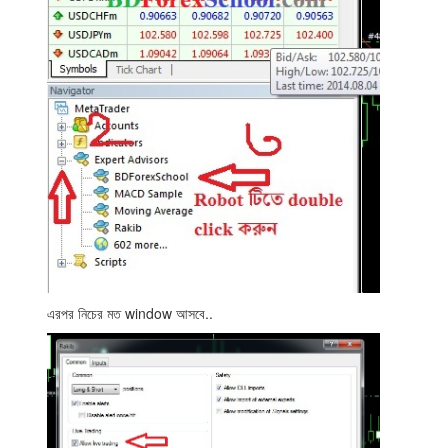
এরপর নিচের মত window আসবে..