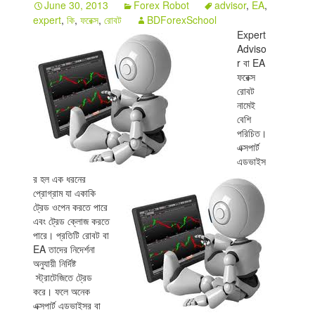
June 30, 2013
Forex Robot
advisor
,
EA
,
expert
,
কি
,
ফরেক্স
,
রোবট
BDForexSchool
Indicators
Expert
Adviso
Download
r বা EA
ফরেক্স
Open a live account
রোবট
নামেই
বেশি
পরিচিত।
এক্সপার্ট
এডভাইস
র হল এক ধরনের
প্রোগ্রাম যা একাকি
ট্রেড ওপেন করতে পারে
এবং ট্রেড ক্লোজ করতে
পারে। প্রতিটি রোবট বা
EA তাদের নিদের্শনা
অনুযায়ী নির্দিষ্ট
স্ট্রাটেজিতে ট্রেড
করে। ফলে অনেক
এক্সপার্ট এডভাইসর বা