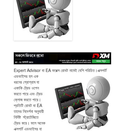
Expert Advisor বা EA ফরেক্স রোবট নামেই বেশি পরিচিত।
এক্সপার্ট
এডভাইসর হল এক
ধরনের প্রোগ্রাম যা
একাকি ট্রেড ওপেন
করতে পারে এবং ট্রেড
ক্লোজ করতে পারে।
প্রতিটি রোবট বা EA
তাদের নিদের্শনা অনুযায়ী
নির্দিষ্ট স্ট্রাটেজিতে
ট্রেড করে। ফলে অনেক
এক্সপার্ট এডভাইসর বা