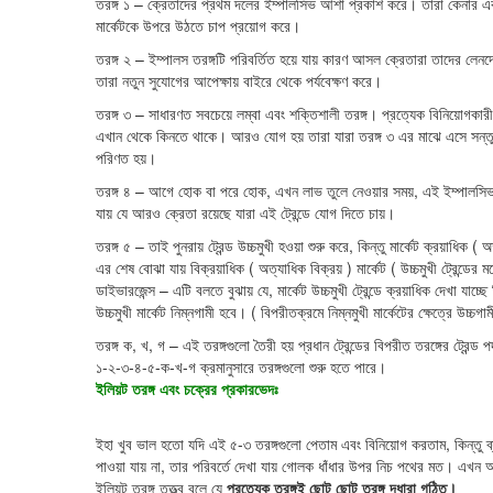
তরঙ্গ ১ – ক্রেতাদের প্রথম দলের ইম্পালসিভ আশা প্রকাশ করে। তারা কেনার একট
মার্কেটকে উপরে উঠতে চাপ প্রয়োগ করে।
তরঙ্গ ২ – ইম্পালস তরঙ্গটি পরিবর্তিত হয়ে যায় কারণ আসল ক্রেতারা তাদের লেনদ
তারা নতুন সুযোগের আপেক্ষায় বাইরে থেকে পর্যবেক্ষণ করে।
তরঙ্গ ৩ – সাধারণত সবচেয়ে লম্বা এবং শক্তিশালী তরঙ্গ। প্রত্যেক বিনিয়োগকারী 
এখান থেকে কিনতে থাকে। আরও যোগ হয় তারা যারা তরঙ্গ ৩ এর মাঝে এসে সন্তুষ্ট হয
পরিণত হয়।
তরঙ্গ ৪ – আগে হোক বা পরে হোক, এখন লাভ তুলে নেওয়ার সময়, এই ইম্পালসিভ 
যায় যে আরও ক্রেতা রয়েছে যারা এই ট্রেন্ডে যোগ দিতে চায়।
তরঙ্গ ৫ – তাই পুনরায় ট্রেন্ড উচ্চমুখী হওয়া শুরু করে, কিন্তু মার্কেট ক্রয়াধি
এর শেষ বোঝা যায় বিক্রয়াধিক ( অত্যাধিক বিক্রয় ) মার্কেট ( উচ্চমুখী ট্রেন্ডের 
ডাইভারজেন্স – এটি বলতে বুঝায় যে, মার্কেট উচ্চমুখী ট্রেন্ডে ক্রয়াধিক দেখা যাচ্
উচ্চমুখী মার্কেট নিম্নগামী হবে। ( বিপরীতক্রমে নিম্নমুখী মার্কেটের ক্ষেত্রে উচ্চগাম
তরঙ্গ ক, খ, গ – এই তরঙ্গগুলো তৈরী হয় প্রধান ট্রেন্ডের বিপরীত তরঙ্গের ট্রেন
১-২-৩-৪-৫-ক-খ-গ ক্রমানুসারে তরঙ্গগুলো শুরু হতে পারে।
ইলিয়ট তরঙ্গ এবং চক্রের প্রকারভেদঃ
ইহা খুব ভাল হতো যদি এই ৫-৩ তরঙ্গগুলো পেতাম এবং বিনিয়োগ করতাম, কিন্তু ব
পাওয়া যায় না, তার পরিবর্তে দেখা যায় গোলক ধাঁধার উপর নিচ পথের মত। এখ
ইলিয়ট তরঙ্গ তত্ত্ব বলে যে
প্রত্যেক তরঙ্গই ছোট ছোট তরঙ্গ দ্ধারা গঠিত।