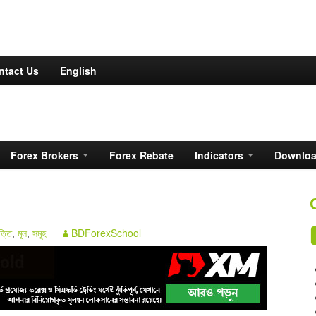
ntact Us
English
Forex Brokers
Forex Rebate
Indicators
Downlo
ত্তি
,
মূল
,
সমূহ
BDForexSchool