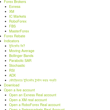
Forex Brokers
Exness
XM
IC Markets
RoboForex
FBS
MasterForex
Forex Rebate
Indicators
ইন্ডিকেটর কি?
Moving Average
Bollinger Bands
Parabolic SAR
Stochastic
RSI
ADX
মেটাট্রেডারে ইন্ডিকেটর ইন্সটল করার পদ্ধতি
Download
Open a live account
Open an Exness Real account
Open a XM real account
Open a RoboForex Real account
Open a Swissmarkets Real Account