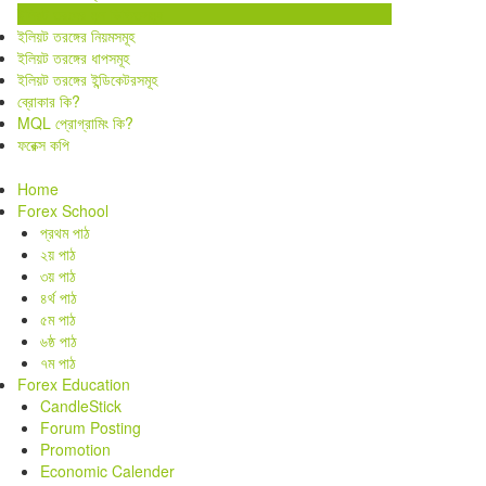
ইলিয়ট তরঙ্গের মূল ভিত্তিসমূহ
ইলিয়ট তরঙ্গের নিয়মসমূহ
ইলিয়ট তরঙ্গের ধাপসমূহ
ইলিয়ট তরঙ্গের ইন্ডিকেটরসমূহ
ব্রোকার কি?
MQL প্রোগ্রামিং কি?
ফরেক্স কপি
Home
Forex School
প্রথম পাঠ
২য় পাঠ
৩য় পাঠ
৪র্থ পাঠ
৫ম পাঠ
৬ষ্ঠ পাঠ
৭ম পাঠ
Forex Education
CandleStick
Forum Posting
Promotion
Economic Calender