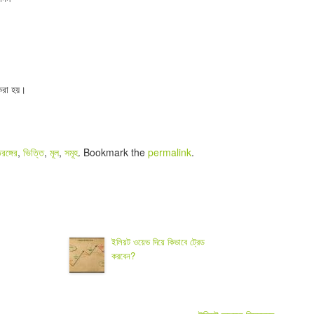
করা হয়।
রঙ্গের
,
ভিত্তি
,
মূল
,
সমূহ
. Bookmark the
permalink
.
ইলিয়ট ওয়েভ দিয়ে কিভাবে ট্রেড
করবেন?