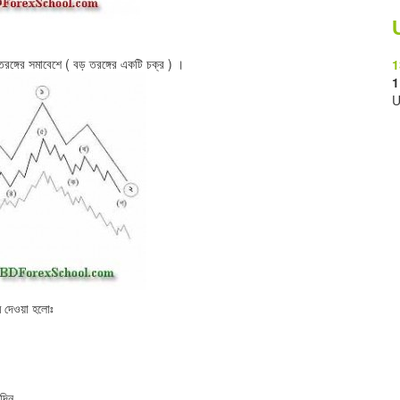
তরঙ্গের সমাবেশে ( বড় তরঙ্গের একটি চক্র ) ।
1
1
U
ম দেওয়া হলোঃ
িদিন