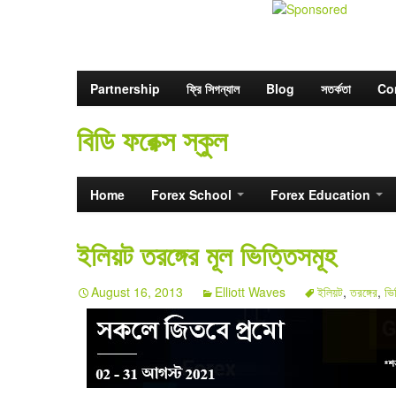
Partnership
ফ্রি সিগন্যাল
Blog
সতর্কতা
Co
বিডি ফরেক্স স্কুল
Home
Forex School
Forex Education
ইলিয়ট তরঙ্গের মূল ভিত্তিসমূহ
August 16, 2013
Elliott Waves
ইলিয়ট
,
তরঙ্গের
,
ভি