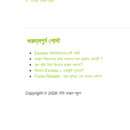
Post
←
ইলিয়ট তরঙ্গ তত্ত্ব
navigation
গুরুত্বপুর্ন পোস্ট
Exness মেটাট্রেডারের চার্ট সেটিং
ফরেক্স বিজনেসের জন্য সবচেয়ে ভাল ব্রকার কোনটি ?
অল্প পুজি নিয়ে কিভাবে ফরেক্স করবো?
কিভাবে Exness এ একাউন্ট খুলবো?
Forex Rebate : আয় বৃদ্ধির এক অনন্য কৌশল
Copyright © 2026 বিডি ফরেক্স স্কুল