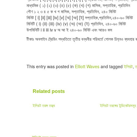
মাধ্যমিক ( ১) (২) (৩) (৪) (৫) (ক) (খ) (গ) মাসিক, সপ্তাহিক, প্রতিদিন
গৌণ ১ ২ ৩ ৪ ৫ ক খ গ মাসিক, সপ্তাহিক, প্রতিদিন, ২৪০ মিনিট
মিনিট [ i] [ii] [iii] [iv] [v] [অ] [আ] [ই] সপ্তাহিক,প্রতিদিন,২৪০-৬০ মিনিট
মিনিটি ( i) (ii) (iii) (iv) (v) (অ) (আ) (ই) প্রতিদিন, ২৪০-৬০ মিনিট
উপমিনিটি i ii iii iv v অ আ ই ২৪০-৬০ মিনিট এবং আরও কম
টীকাঃ অনলাইন ট্রেডিং পদ্ধতিতে তৃতীয় বন্ধনীর পরিবর্তে গোলক চিহ্নও ব্যবহার 
This entry was posted in
Elliott Waves
and tagged
ইলিয়ট
,
ত
Related posts
ইলিয়ট তরঙ্গ তত্ত্ব
ইলিয়ট তরঙ্গের ইন্ডিকেটরসমূহ