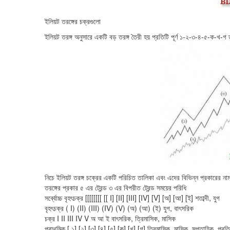
ইলিয়ট তরঙ্গের চক্রগুলো
ইলিয়ট তরঙ্গ অনুসারে একটি বড় তরঙ্গ তৈরী হয় প্রতিটি পূর্ণ ১-২-৩-৪-৫-ক-খ-গ 
নিচে ইলিয়ট তরঙ্গ চক্রের একটি পরিচিত তালিকা এবং এদের বিভিন্ন প্রকারের না
তরঙ্গের প্রকার ৫ এর ট্রেন্ড ৩ এর বিপরীত ট্রেন্ড সময়ের পরিধি
সর্ব্বোচ্চ বৃহৎচক্র [[[[[[[[ [[ I] [II] [III] [IV] [V] [অ] [আ] [ই] শতাব্দী, যুগ
বৃহৎচক্র ( I) (II) (III) (IV) (V) (অ) (আ) (ই) যুগ, বাৎসরিক
চক্র I II III IV V অ আ ই বাৎসরিক, ত্রিমাসিক, মাসিক
প্রাথমিক [ ১] [২] [৩] [৪] [৫] [ক] [খ] [গ] ত্রিমাসিক, মাসিক, সপ্তাহিক, প্রত