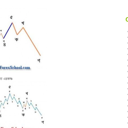
খতে এরকমঃ