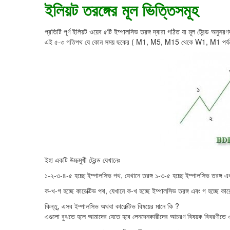
ইলিয়ট তরঙ্গের মূল ভিত্তিসমূহ
প্রতিটি পূর্ণ ইলিয়ট ওয়েব ৫টি ইম্পালসিভ তরঙ্গ দ্বারা গঠিত যা মূল ট্রেন্ড অনু
এই ৫-৩ গতিপথ যে কোন সময় ছকের ( M1, M5, M15 থেকে W1, M1 পর্যন্
ইহা একটি উচ্চমুখী ট্রেন্ড যেখানেঃ
১-২-৩-৪-৫ হচ্ছে ইম্পালসিভ পথ, যেখানে তরঙ্গ ১-৩-৫ হচ্ছে ইম্পালসিভ তরঙ্গ এব
ক-খ-গ হচ্ছে কারেক্টিভ পথ, যেখানে ক-খ হচ্ছে ইম্পালসিভ তরঙ্গ এবং গ হচ্ছে কারে
কিন্তু, এসব ইম্পালসিভ অথবা কারেক্টিভ বিষয়ের মানে কি ?
এগুলো বুঝতে হলে আমাদের যেতে হবে লেনদেনকারীদের আচরণ বিষয়ক বিবরণীতে 