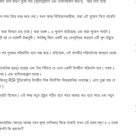
ি ভাল কারণ খুজে পায় (ফান্ডামেন্টাল এবং টেকনিক্যাল কারণ). আর তাই তারা
েন লাভ নিয়ে বন্ধ করে দেয়। যখন অন্য বিনিয়োগকারীরা, যারা এই সুযোগ নিতে পারেনি
যারা কিনতে চায় তারা ( যারা তরঙ্গ ১ এ সুযোগ হারিয়েছে এবং যারা সুযোগ পায়নি )
় যে তরঙ্গটি উচ্চমুখী। সবকিছু মিলে একটি বড় বেগবৃদ্ধির মাধ্যমে এটি মূল ট্রেন্ডে
পথ পুনরায় পরিবর্তিত হতে শুরু করে। যাইহোক, এই অগভীর পরিবর্তনের মাধ্যমে বোঝা
ক ( অত্যাধিক ক্রয়) হয়েছে এবং ইহা নিশ্চিত যে এখন একটি বিপরীত পরিবর্তন হবে। তরঙ্গ ৫
মধ্যে ) এবং ডাইভারজেন্স দ্বারা।
ছে কিন্তু RSI ইন্ডিকেটরে বিপরীত দিক নির্দেশিত বিক্রয়াধিক দেখাচ্ছে। এতে বুঝা যায় যে
ী )
্ড পদ্ধতি হিসেবে। এই সময় নতুন ট্রেন্ড গঠিত হতে পারে আবার নাও হতে পারে এবং নতুন
্যবহারিক ক্ষেত্রে আমরা যখন মূল্য তালিকার দিকে তাকাই তখন এই রকম মসৃণ ৫-৩ তরঙ্গ
ন আপনি কি করবেন?