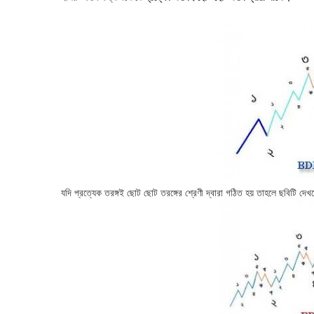
যদি প্রত্যেক তরঙ্গই ছোট ছোট তরঙ্গের শ্রেণী দ্বারা গঠিত হয় তাহলে ছবিটি দে