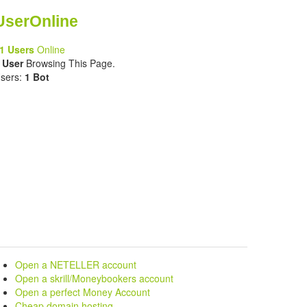
UserOnline
1 Users
Online
 User
Browsing This Page.
sers:
1 Bot
Open a NETELLER account
Open a skrill/Moneybookers account
Open a perfect Money Account
Cheap domain hosting