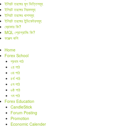
ইলিয়ট তরঙ্গের মূল ভিত্তিসমূহ
ইলিয়ট তরঙ্গের নিয়মসমূহ
ইলিয়ট তরঙ্গের ধাপসমূহ
ইলিয়ট তরঙ্গের ইন্ডিকেটরসমূহ
ব্রোকার কি?
MQL প্রোগ্রামিং কি?
ফরেক্স কপি
Home
Forex School
প্রথম পাঠ
২য় পাঠ
৩য় পাঠ
৪র্থ পাঠ
৫ম পাঠ
৬ষ্ঠ পাঠ
৭ম পাঠ
Forex Education
CandleStick
Forum Posting
Promotion
Economic Calender