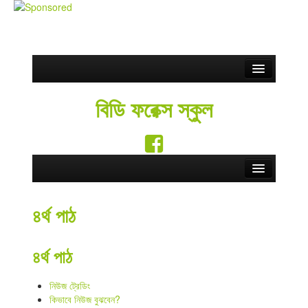
Partnership
বিডি ফরেক্স স্কুল
ফ্রি সিগন্যাল
Blog
সতর্কতা
Home
Contact Us
৪র্থ পাঠ
Forex School
English
Forex Education
৪র্থ পাঠ
Forex Brokers
নিউজ ট্রেডিং
কিভাবে নিউজ বুঝবেন?
Forex Rebate