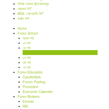
ইলিয়ট তরঙ্গের ইন্ডিকেটরসমূহ
ব্রোকার কি?
MQL প্রোগ্রামিং কি?
ফরেক্স কপি
Home
Forex School
প্রথম পাঠ
২য় পাঠ
৩য় পাঠ
৪র্থ পাঠ
৫ম পাঠ
৬ষ্ঠ পাঠ
৭ম পাঠ
Forex Education
CandleStick
Forum Posting
Promotion
Economic Calender
Forex Brokers
Exness
XM