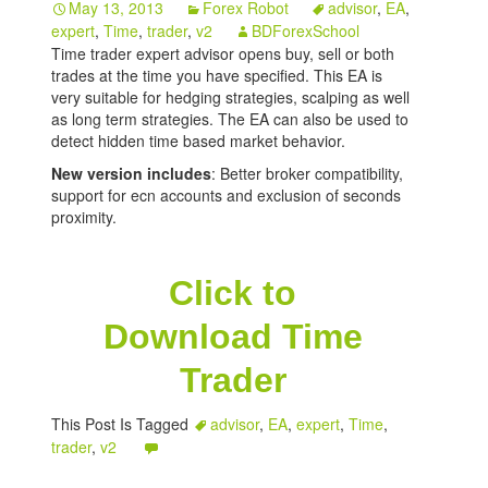
May 13, 2013
Forex Robot
advisor
,
EA
,
expert
,
Time
,
trader
,
v2
BDForexSchool
Indicators
Time trader expert advisor opens buy, sell or both
trades at the time you have specified. This EA is
Download
very suitable for hedging strategies, scalping as well
as long term strategies. The EA can also be used to
Open a live account
detect hidden time based market behavior.
New version includes
: Better broker compatibility,
support for ecn accounts and exclusion of seconds
proximity.
Click to
Download Time
Trader
This Post Is Tagged
advisor
,
EA
,
expert
,
Time
,
trader
,
v2