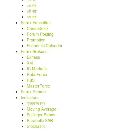
৫ম পাঠ
৬ষ্ঠ পাঠ
৭ম পাঠ
Forex Education
CandleStick
Forum Posting
Promotion
Economic Calender
Forex Brokers
Exness
XM
IC Markets
RoboForex
FBS
MasterForex
Forex Rebate
Indicators
ইন্ডিকেটর কি?
Moving Average
Bollinger Bands
Parabolic SAR
Stochastic