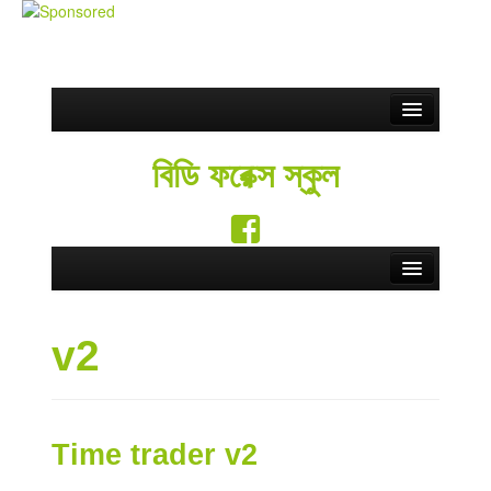
Partnership
বিডি ফরেক্স স্কুল
ফ্রি সিগন্যাল
Blog
সতর্কতা
Home
Contact Us
v2
Forex School
English
Forex Education
Forex Brokers
Time trader v2
Forex Rebate