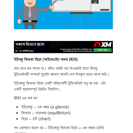
Indicators
Download
Open a live account
ইচিমকু কিনকো হিয়ো (আইকেএইচ অথবা IKH)
নাম দেখে ভয় পাবেন না। যদিও নামটা ভয় পাওয়ারই মতো কিন্তু
ইন্ডিকেটরটি সম্পর্কে পুরোটা জানলে আপনি বেশ উপকৃত হবেন আশা করি।
ইচিমোকু কিনকো হিয়ো একটি শক্তিশালী ইন্ডিকেটরই শুধু নয় বরং এটা
একটি স্বয়ংসম্পূর্ন ট্রেডিং সিস্টেম।
IKH এর অর্থ হল:
ইচিমোকু – এক নজর (a glance)
কিনকো – ভারসম্য (equilibrium)
হিয়ো – চার্ট (chart)
সব একসাথে করলে হয় – ইচিমোকু কিনকো হিয়ো = এক নজরে চার্টের