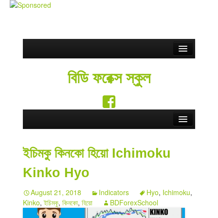
Partnership
বিডি ফরেক্স স্কুল
ফ্রি সিগন্যাল
Blog
সতর্কতা
Home
Contact Us
ইচিমকু কিনকো হিয়ো Ichimoku
Forex School
English
Kinko Hyo
Forex Education
August 21, 2018
Indicators
Hyo
,
Ichimoku
,
Forex Brokers
Kinko
,
ইচিমকু
,
কিনকো
,
হিয়ো
BDForexSchool
Forex Rebate