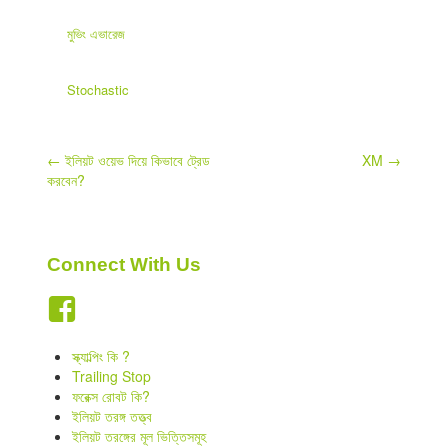
মুভিং এভারেজ
Stochastic
Post
←
ইলিয়ট ওয়েভ দিয়ে কিভাবে ট্রেড
XM
→
করবেন?
navigation
Connect With Us
স্ক্যাল্পিং কি ?
Trailing Stop
ফরেক্স রোবট কি?
ইলিয়ট তরঙ্গ তত্ত্ব
ইলিয়ট তরঙ্গের মূল ভিত্তিসমূহ