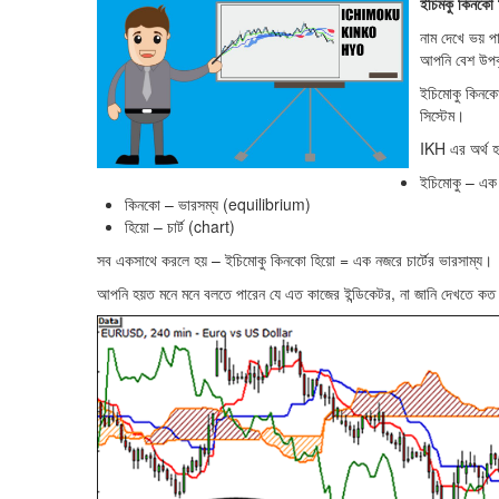
ইচিমকু কিনক
নাম দেখে ভয় পা
আপনি বেশ উপ
ইচিমোকু কিনকো 
সিস্টেম।
IKH এর অর্থ 
ইচিমোকু – এ
কিনকো – ভারসম্য (equilibrium)
হিয়ো – চার্ট (chart)
সব একসাথে করলে হয় – ইচিমোকু কিনকো হিয়ো = এক নজরে চার্টের ভারসাম্য।
আপনি হয়ত মনে মনে বলতে পারেন যে এত কাজের ইন্ডিকেটর, না জানি দেখতে কত সু