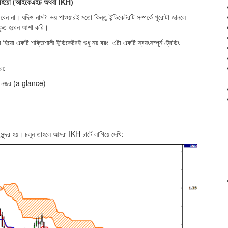
ো হিয়ো (আইকেএইচ অথবা IKH)
বেন না। যদিও নামটা ভয় পাওয়ারই মতো কিন্তু ইন্ডিকেটরটি সম্পর্কে পুরোটা জানলে
কৃত হবেন আশা করি।
হিয়ো একটি শক্তিশালী ইন্ডিকেটরই শুধু নয় বরং এটা একটি স্বয়ংসম্পূর্ন ট্রেডিং
হল:
ক নজর (a glance)
ন্দর হয়। চলুন তাহলে আমরা IKH চার্টে লাগিয়ে দেখি: