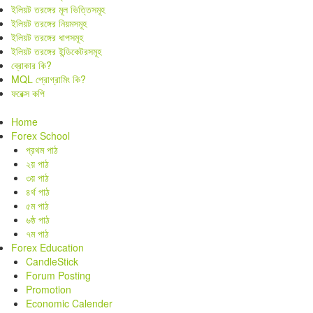
ইলিয়ট তরঙ্গের মূল ভিত্তিসমূহ
ইলিয়ট তরঙ্গের নিয়মসমূহ
ইলিয়ট তরঙ্গের ধাপসমূহ
ইলিয়ট তরঙ্গের ইন্ডিকেটরসমূহ
ব্রোকার কি?
MQL প্রোগ্রামিং কি?
ফরেক্স কপি
Home
Forex School
প্রথম পাঠ
২য় পাঠ
৩য় পাঠ
৪র্থ পাঠ
৫ম পাঠ
৬ষ্ঠ পাঠ
৭ম পাঠ
Forex Education
CandleStick
Forum Posting
Promotion
Economic Calender