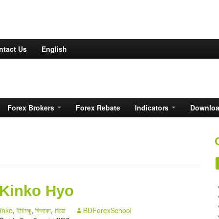
ntact Us
English
Forex Brokers
Forex Rebate
Indicators
Downlo
u Kinko Hyo
inko
,
ইচিমকু
,
কিনকো
,
হিয়ো
BDForexSchool