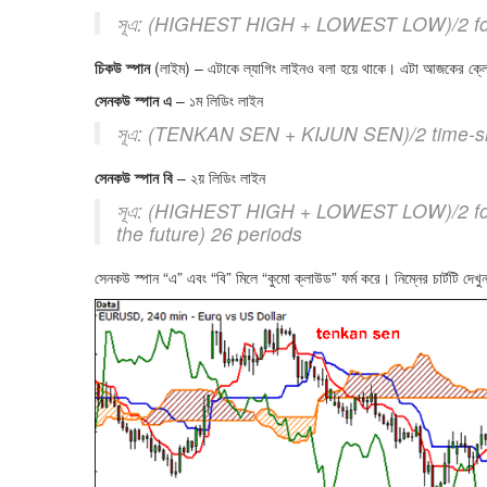
সূএ: (HIGHEST HIGH + LOWEST LOW)/2 for 
চিকউ স্পান
(লাইম) – এটাকে ল্যাগিং লাইনও বলা হয়ে থাকে। এটা আজকের ক্ল
সেনকউ স্পান এ
– ১ম লিডিং লাইন
সূএ: (TENKAN SEN + KIJUN SEN)/2 time-shif
সেনকউ স্পান বি
– ২য় লিডিং লাইন
সূএ: (HIGHEST HIGH + LOWEST LOW)/2 for t
the future) 26 periods
সেনকউ স্পান “এ” এবং “বি” মিলে “কুমো ক্লাউড” ফর্ম করে। নিম্নের চার্টটি দেখু