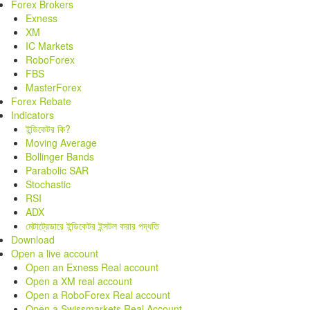
Forex Brokers
Exness
XM
IC Markets
RoboForex
FBS
MasterForex
Forex Rebate
Indicators
ইন্ডিকেটর কি?
Moving Average
Bollinger Bands
Parabolic SAR
Stochastic
RSI
ADX
মেটাট্রেডারে ইন্ডিকেটর ইন্সটল করার পদ্ধতি
Download
Open a live account
Open an Exness Real account
Open a XM real account
Open a RoboForex Real account
Open a Swissmarkets Real Account