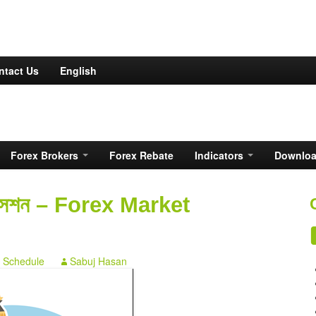
ntact Us
English
Forex Brokers
Forex Rebate
Indicators
Downlo
কেট সেশন – Forex Market
 Schedule
Sabuj Hasan