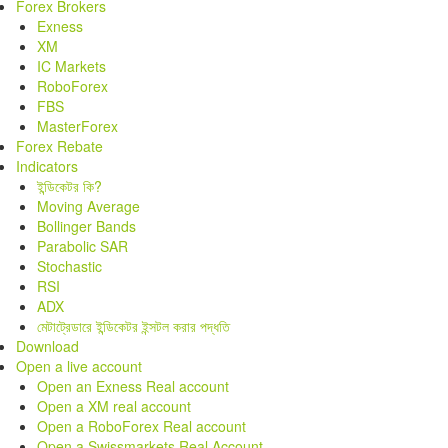
Forex Brokers
Exness
XM
IC Markets
RoboForex
FBS
MasterForex
Forex Rebate
Indicators
ইন্ডিকেটর কি?
Moving Average
Bollinger Bands
Parabolic SAR
Stochastic
RSI
ADX
মেটাট্রেডারে ইন্ডিকেটর ইন্সটল করার পদ্ধতি
Download
Open a live account
Open an Exness Real account
Open a XM real account
Open a RoboForex Real account
Open a Swissmarkets Real Account