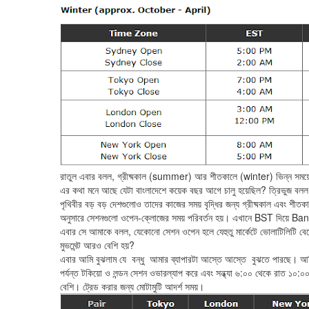
রাতুল এবার বলল, গ্রীষ্মকাল (summer) আর শীতকালে (winter) ভিন্ন 
এর কথা মনে আছে যেটা বাংলাদেশে কয়েক বছর আগে চালু হয়েছিল? ত্রিভুজ বলল
পৃথিবীর বড় বড় দেশগুলোও তাদের কাজের সময় বৃদ্ধির জন্য গ্রীষ্মকাল এবং শী
অনুসারে সেশনগুলো ওপেন-ক্লোজের সময় পরিবর্তন হয়। এখানে BST দিয়
এবার সে আমাকে বলল, যেকোনো সেশন ওপেন হলে যেহুতু মার্কেটে ভোলাটিলিটি বেড
মুভমেন্ট আরও বেশি হয়?
এবার আমি বুঝলাম যে বন্ধু আমার ব্যাপারটা আস্তে আস্তে বুঝতে পারছে। আমি ত
পর্যন্ত টকিয়ো ও লন্ডন সেশন ওভারল্যাপ করে এবং সন্ধ্যা ৬:০০ থেকে রাত ১০:০০
বেশি। ট্রেড করার জন্য মোটামুটি আদর্শ সময়।