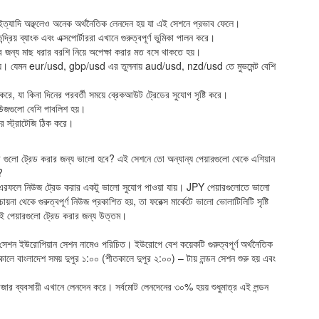
ী ইত্যাদি অঞ্ছলেও অনেক অর্থনৈতিক লেনদেন হয় যা এই সেশনে প্রভাব ফেলে।
রিয় ব্যাংক এবং এক্সপোর্টাররা এখানে গুরুত্বপূর্ণ ভুমিকা পালন করে।
ার জন্য মাছ ধরার বরশি নিয়ে অপেক্ষা করার মত বসে থাকতে হয়।
দেখা যায়। যেমন eur/usd, gbp/usd এর তুলনায় aud/usd, nzd/usd তে মুভমেন্ট বেশি
রে, যা কিনা দিনের পরবর্তী সময়ে ব্রেকআউট ট্রেডের সুযোগ সৃষ্টি করে।
িউজগুলো বেশি পাবলিশ হয়।
ার স্ট্রাটেজি ঠিক করে।
 গুলো ট্রেড করার জন্য ভালো হবে? এই সেশনে তো অন্যান্য পেয়ারগুলো থেকে এশিয়ান
?
হয়। এরফলে নিউজ ট্রেড করার একটু ভালো সুযোগ পাওয়া যায়। JPY পেয়ারগুলোতে ভালো
়না থেকে গুরুত্বপূর্ণ নিউজ প্রকাশিত হয়, তা ফরেক্স মার্কেটে ভালো ভোলাটিলিটি সৃষ্টি
ই পেয়ারগুলো ট্রেড করার জন্য উত্তম।
ন্ডন সেশন ইউরোপিয়ান সেশন নামেও পরিচিত। ইউরোপে বেশ কয়েকটি গুরুত্বপূর্ণ অর্থনৈতিক
মকালে বাংলাদেশ সময় দুপুর ১:০০ (শীতকালে দুপুর ২:০০) – টায় লন্ডন সেশন শুরু হয় এবং
 হাজার ব্যবসায়ী এখানে লেনদেন করে। সর্বমোট লেনদেনের ৩০% হয়য় শুধুমাত্র এই লন্ডন