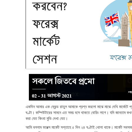
একদিন আমার এক ফ্রেন্ড রাতুল আমাকে প্রশ্ন করলো মাঝে মাঝে দেখি মার্কেটে প
ঘণ্টা। কম্পিউটারের সামনে এত সময় বসে থাকতে বোরিং লাগে। যদি জানতাম কখন 
করা যেত কিংবা মুভি দেখা যেত।
আমি বললাম ফরেক্স মার্কেট সপ্তাহে ৫ দিন ২৪ ঘণ্টাই খোলা থাকে। মার্কেট সবস