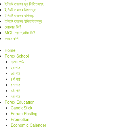
ইলিয়ট তরঙ্গের মূল ভিত্তিসমূহ
ইলিয়ট তরঙ্গের নিয়মসমূহ
ইলিয়ট তরঙ্গের ধাপসমূহ
ইলিয়ট তরঙ্গের ইন্ডিকেটরসমূহ
ব্রোকার কি?
MQL প্রোগ্রামিং কি?
ফরেক্স কপি
Home
Forex School
প্রথম পাঠ
২য় পাঠ
৩য় পাঠ
৪র্থ পাঠ
৫ম পাঠ
৬ষ্ঠ পাঠ
৭ম পাঠ
Forex Education
CandleStick
Forum Posting
Promotion
Economic Calender