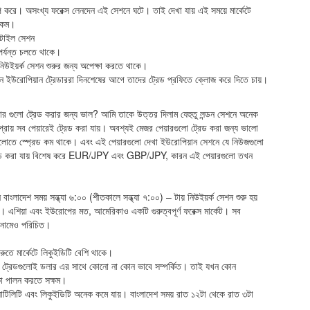
যাপ করে। অসংখ্য ফরেক্স লেনদেন এই সেশনে ঘটে। তাই দেখা যায় এই সময়ে মার্কেটে
ে কম।
াটাইল সেশন
ু পর্যন্ত চলতে থাকে।
নিউইয়র্ক সেশন শুরুর জন্য অপেক্ষা করতে থাকে।
 কারন ইউরোপিয়ান ট্রেডাররা দিনশেষের আগে তাদের ট্রেড প্রফিতে ক্লোজ করে দিতে চায়।
়ার গুলো ট্রেড করার জন্য ভাল? আমি তাকে উত্তর দিলাম যেহুতু লন্ডন সেশনে অনেক
প্রায় সব পেয়ারেই ট্রেড করা যায়। অবশ্যই মেজর পেয়ারগুলো ট্রেড করা জন্য ভালো
্রেড কম থাকে। এবং এই পেয়ারগুলো দেখা ইউরোপিয়ান সেশনে যে নিউজগুলো
 ট্রেড করা যায় বিশেষ করে EUR/JPY এবং GBP/JPY, কারন এই পেয়ারগুলো তখন
ংলাদেশ সময় সন্ধ্যা ৬:০০ (শীতকালে সন্ধ্যা ৭:০০) – টায় নিউইয়র্ক সেশন শুরু হয়
়। এশিয়া এবং ইউরোপের মত, আমেরিকাও একটি গুরুত্বপূর্ণ ফরেক্স মার্কেট। সব
ন নামেও পরিচিত।
ুতে মার্কেটে লিকুইডিটি বেশি থাকে।
৫% ট্রেডগুলোই ডলার এর সাথে কোনো না কোন ভাবে সম্পর্কিত। তাই যখন কোন
িকা পালন করতে সক্ষম।
 ভলাটিলিটি এবং লিকুইডিটি অনেক কমে যায়। বাংলাদেশ সময় রাত ১২টা থেকে রাত ৩টা