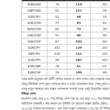
এবার আমি রাতুলকে এই চার্টটি দেখিয়ে বললাম যে কোন সেশনে কোন পেয়ারের এভারে
যেহুতু নিউইয়র্ক সেশন লন্ডন সেশনের সাথে ৪ ঘণ্টা ওভারল্যাপ করে, সেহুতু লন্ডন
এবার রাতুল আমাকে বলল ফরেক্স সেশনগুলো সম্পর্কে তাকে একটু বিস্তারিত ধারনা
টকিয়ো সেশন
বাংলাদেশ সময় ভোর ৬:০০ টায় টকিয়ো সেশন শুরু হয় এবং দুপুর ৩:০০ টায় টকি
অর্থনৈতিক রাজধানী। আর জাপান হল পৃথিবীর ৩য় বৃহত্তম ফরেক্স ট্রেডিং সেন্টার। 
১৬.৫০% লেনদেন হয় ইয়েনের। এবং সকল ফরেক্স লেনদেনের ২১% হয় এই টকিয