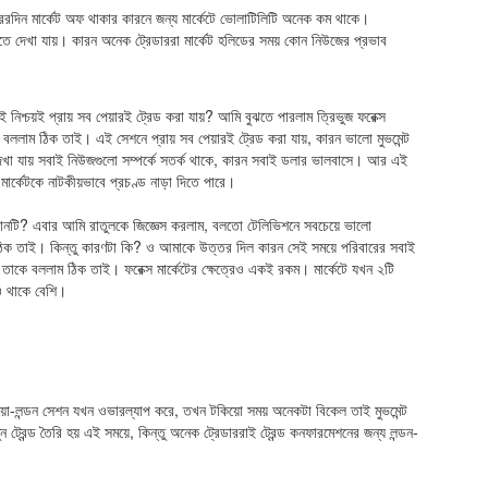
ন পরেরদিন মার্কেট অফ থাকার কারনে জন্য মার্কেটে ভোলাটিলিটি অনেক কম থাকে।
রতে দেখা যায়। কারন অনেক ট্রেডাররা মার্কেট হলিডের সময় কোন নিউজের প্রভাব
িশ্চয়ই প্রায় সব পেয়ারই ট্রেড করা যায়? আমি বুঝতে পারলাম ত্রিভুজ ফরেক্স
 বললাম ঠিক তাই। এই সেশনে প্রায় সব পেয়ারই ট্রেড করা যায়, কারন ভালো মুভমেন্ট
দেখা যায় সবাই নিউজগুলো সম্পর্কে সতর্ক থাকে, কারন সবাই ডলার ভালবাসে। আর এই
র্কেটকে নাটকীয়ভাবে প্রচণ্ড নাড়া দিতে পারে।
 কোনটি? এবার আমি রাতুলকে জিজ্ঞেস করলাম, বলতো টেলিভিশনে সবচেয়ে ভালো
 ঠিক তাই। কিন্তু কারণটা কি? ও আমাকে উত্তর দিল কারন সেই সময়ে পরিবারের সবাই
তাকে বললাম ঠিক তাই। ফরেক্স মার্কেটের ক্ষেত্রেও একই রকম। মার্কেটে যখন ২টি
গও থাকে বেশি।
য়ো-লন্ডন সেশন যখন ওভারল্যাপ করে, তখন টকিয়ো সময় অনেকটা বিকেল তাই মুভমেন্ট
রেন্ড তৈরি হয় এই সময়ে, কিন্তু অনেক ট্রেডাররাই ট্রেন্ড কনফারমেশনের জন্য লন্ডন-