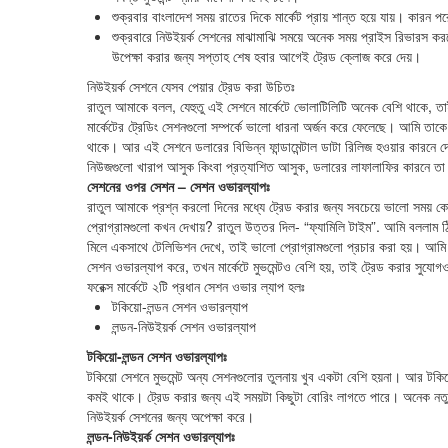
শুক্রবার বাংলাদেশ সময় রাতের দিকে মার্কেট প্রায় শান্ত হয়ে যায়। কার
শুক্রবারে নিউইয়র্ক সেশনের মাঝামাঝি সময়ে অনেক সময় প্রাইস রিভারস ক
উপেক্ষা করার জন্য সপ্তাহ শেষ হবার আগেই ট্রেড ক্লোজ করে দেয়।
নিউইয়র্ক সেশনে যেসব পেয়ার ট্রেড করা উচিতঃ
রাতুল আমাকে বলল, যেহুতু এই সেশনে মার্কেটে ভোলাটিলিটি অনেক বেশি থাকে, তাই ন
মার্কেটের ট্রেডিং সেশনগুলো সম্পর্কে ভালো ধারনা অর্জন করে ফেলেছে। আমি তাকে
থাকে। আর এই সেশনে ডলারের বিভিন্ন ফান্ডামেন্টাল ডাটা রিলিজ হওয়ার কারনে 
নিউজগুলো খারাপ আসুক কিংবা প্রত্যাশিত আসুক, ডলারের লাফালাফির কারনে তা মা
সেশনের ওপর সেশন – সেশন ওভারল্যাপঃ
রাতুল আমাকে প্রশ্ন করলো দিনের মধ্যে ট্রেড করার জন্য সবচেয়ে ভালো সময়
প্রোগ্রামগুলো কখন দেখায়? রাতুল উত্তর দিল- “ফ্যামিলি টাইম”. আমি বললাম
মিলে একসাথে টেলিভিশন দেখে, তাই ভালো প্রোগ্রামগুলো প্রচার করা হয়। আমি 
সেশন ওভারল্যাপ করে, তখন মার্কেটে মুভমেন্টও বেশি হয়, তাই ট্রেড করার সুযো
ফরেক্স মার্কেটে ২টি প্রধান সেশন ওভার ল্যাপ হলঃ
টকিয়ো-লন্ডন সেশন ওভারল্যাপ
লন্ডন-নিউইয়র্ক সেশন ওভারল্যাপ
টকিয়ো-লন্ডন সেশন ওভারল্যাপঃ
টকিয়ো সেশনে মুভমেন্ট অন্য সেশনগুলোর তুলনায় খুব একটা বেশি হয়না। আর টকি
কমই থাকে। ট্রেড করার জন্য এই সময়টা কিছুটা বোরিং লাগতে পারে। অনেক নতুন ট্
নিউইয়র্ক সেশনের জন্য অপেক্ষা করে।
লন্ডন-নিউইয়র্ক সেশন ওভারল্যাপঃ