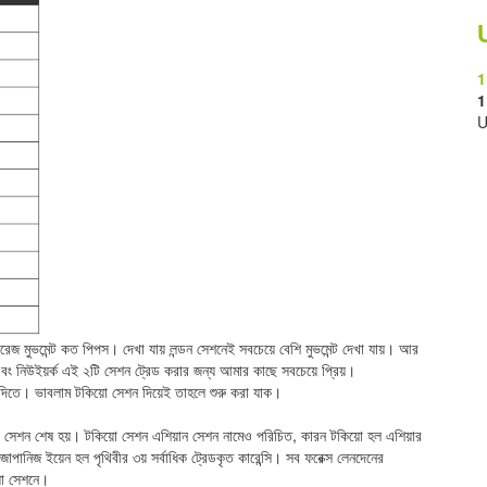
1
1
U
জ মুভমেন্ট কত পিপস। দেখা যায় লন্ডন সেশনেই সবচেয়ে বেশি মুভমেন্ট দেখা যায়। আর
 এবং নিউইয়র্ক এই ২টি সেশন ট্রেড করার জন্য আমার কাছে সবচেয়ে প্রিয়।
 দিতে। ভাবলাম টকিয়ো সেশন দিয়েই তাহলে শুরু করা যাক।
য়ো সেশন শেষ হয়। টকিয়ো সেশন এশিয়ান সেশন নামেও পরিচিত, কারন টকিয়ো হল এশিয়ার
জাপানিজ ইয়েন হল পৃথিবীর ৩য় সর্বাধিক ট্রেডকৃত কারেন্সি। সব ফরেক্স লেনদেনের
়ো সেশনে।