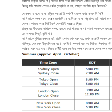
সবসময় সক্রিয় থাকে না। অনেক সময় দেখা যায় মার্কেটে কোন নড়াচড়া নেই অর্
কিন্তু যদি মার্কেটে তেমন একটা মুভমেন্টই না হয়, তাহলে প্রফিট হবে কিভাবে?
সে বলল, তাহলে আমরা ট্রেড করবো টা কখন? এরকম হবার কারন টা কি?
আমি তাকে বললাম যে, ফরেক্স মার্কেটে ২৪ ঘণ্টাকে আমরা প্রধানত ৪টা ভাগে ভাগ
সেশন। আমার কাছে নিউইয়র্ক সেশনটাই সবচেয়ে প্রিয়।
রাতুল এর উত্তরে আমাকে বলল, এগুলো তো শহরের নাম। আগে অনেককে এসবের না
তো এসবের কিছুই বুঝি না।
আমি তাকে বুঝিয়ে বললাম এই চারটা সেশন যখন শুরু হয়, তখন মার্কেটে অনেক ভ
বানিজ্য, লেন-দেন ইত্যাদি শুরু হয়। অর্থনীতি সম্পর্কে বড় বড় নিউজ-সিদ্ধান্ত ঐ
নড়াচড়া শুরু হয়ে যায়। নিচের চার্টটি ওকে দেখিয়ে বললাম যে কোন সেশন কখন শু