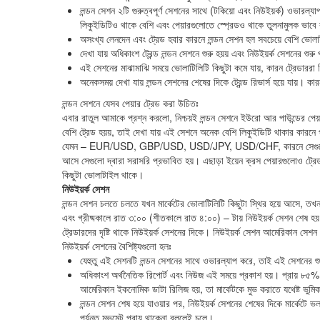
লন্ডন সেশন ২টি গুরুত্বপূর্ণ সেশনের সাথে (টকিয়ো এবং নিউইয়র্ক) ওভারল্
লিকুইডিটিও থাকে বেশি এবং পেয়ারগুলোতে স্প্রেডও থাকে তুলনামুলক ভাব
অসংখ্য লেনদেন এবং ট্রেড হবার কারনে লন্ডন সেশন হল সবচেয়ে বেশি ভোল
দেখা যায় অধিকাংশ ট্রেন্ড লন্ডন সেশনে শুরু হয়য় এবং নিউইয়র্ক সেশনের শুর
এই সেশনের মাঝামাঝি সময়ে ভোলাটিলিটি কিছুটা কমে যায়, কারন ট্রেডাররা 
অনেকসময় দেখা যায় লন্ডন সেশনের শেষের দিকে ট্রেন্ড রিভার্স হয়ে যায়।
লন্ডন সেশনে যেসব পেয়ার ট্রেড করা উচিতঃ
এবার রাতুল আমাকে প্রশ্ন করলো, নিশ্চয়ই লন্ডন সেশনে ইউরো আর পাউন্ডের পেয
বেশি ট্রেড হয়য়, তাই দেখা যায় এই সেশনে অনেক বেশি লিকুইডিটি থাকার কারনে 
যেমন – EUR/USD, GBP/USD, USD/JPY, USD/CHF, কারনে সেগুলোতে স্প
আসে সেগুলো দ্বারা সরাসরি প্রভাবিত হয়। এছাড়া ইয়েন ক্রস পেয়ারগুলোও
কিছুটা ভোলাটাইল থাকে।
নিউইয়র্ক সেশন
লন্ডন সেশন চলতে চলতে যখন মার্কেটের ভোলাটিলিটি কিছুটা স্থির হয়ে আসে, তখন বা
এবং গ্রীষ্মকালে রাত ৩:০০ (শীতকালে রাত ৪:০০) – টায় নিউইয়র্ক সেশন শেষ হয
ট্রেডারদের দৃষ্টি থাকে নিউইয়র্ক সেশনের দিকে। নিউইয়র্ক সেশন আমেরিকান সেশ
নিউইয়র্ক সেশনের বৈশিষ্ট্যগুলো হলঃ
যেহুতু এই সেশনটি লন্ডন সেশনের সাথে ওভারল্যাপ করে, তাই এই সেশনের শুর
অধিকাংশ অর্থনৈতিক রিপোর্ট এবং নিউজ এই সময়ে প্রকাশ হয়। প্রায় ৮
আমেরিকান ইকনোমিক ডাটা রিলিজ হয়, তা মার্কেটকে মুভ করাতে যথেষ্ট ভুম
লন্ডন সেশন শেষ হয়ে যাওয়ার পর, নিউইয়র্ক সেশনের শেষের দিকে মার্কেটে
পর্যন্ত মুভমেন্ট প্রায় থাকেনা বললেই চলে।