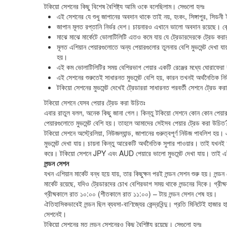
টকিয়ো সেশনের কিছু বিশেষ বৈশিষ্ট্য আমি ওকে বলেছিলাম। সেগুলো হলঃ
এই সেশনের যে শুধু জাপানের অবদান থাকে তাই নয়, হংকং, সিঙ্গাপুর, সিডন
জাপান মূলত রপ্তানি নির্ভর দেশ। চায়নারও এখানে ভালো অবদান রয়েছে। কেন্দ্
মাঝে মাঝে মার্কেটে ভোলাটিলিটি এতও কমে যায় যে ট্রেডারদেরকে ট্রেড কর
মূলত এশিয়ান পেয়ারগুলোতে অন্য পেয়ারগুলোর তুলনায় বেশি মুভমেন্ট 
হয়।
এই কম ভোলাটিলিটির সময় বেশিরভাগ পেয়ার একটি রেঞ্জের মধ্যে ঘোরাফেরা ক
এই সেশনের শুরুতেই সাধারনত মুভমেন্ট বেশি হয়, কারন তখনই অর্থনৈতিক ন
টকিয়ো সেশনের মুভমেন্ট দেখেই ট্রেডাররা সাধারনত পরবর্তী সেশনে ট্রেড কর
টকিয়ো সেশনে যেসব পেয়ার ট্রেড করা উচিতঃ
এবার রাতুল বলল, অনেক কিছু জানা গেল। কিন্তু টকিয়ো সেশনে কোন কোন পেয়ার
পেয়ারগুলোতে মুভমেন্ট বেশি হয়। তাহলে আমাদের সেইসব পেয়ার ট্রেড করা উচিত
টকিয়ো সেশনে অস্ট্রেলিয়া, নিউজল্যান্ড, জাপানের গুরুত্বপূর্ণ নিউজ পাবলিশ 
মুভমেন্ট দেখা যায়। চায়না কিন্তু আরেকটি অর্থনৈতিক সুপার পাওয়ার। তাই যখনই চায
করে। টকিয়ো সেশনে JPY এবং AUD পেয়ারে ভালো মুভমেন্ট দেখা যায়। তাই এ
লন্ডন সেশন
যখন এশিয়ান মার্কেট বন্ধ হয়ে যায়, তার কিছুক্ষন পরই লন্ডন সেশন শুরু হয়। ল
মার্কেট রয়েছে, যদিও ট্রেডারদের চোখ বেশিরভাগ সময় থাকে লন্ডনের দিকে। গ্রীষ্
গ্রীষ্মকালে রাত ১০:০০ (শীতকালে রাত ১১:০০) – টায় লন্ডন সেশন শেষ হয়।
ঐতিহাসিকভাবেই লন্ডন ছিল ব্যবসা-বাণিজ্যের কেন্দ্রবিন্দু। প্রতি মিনিটেই হাজার
সেশনেই।
টকিয়ো সেশনের মত লন্ডন সেশনেরও কিছু বৈশিষ্ট্য রয়েছে। সেগুলো হলঃ