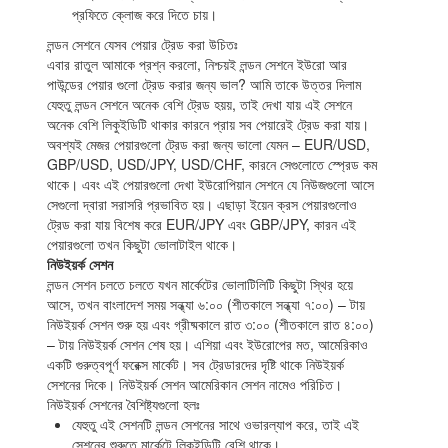
প্রফিতে ক্লোজ করে দিতে চায়।
লন্ডন সেশনে যেসব পেয়ার ট্রেড করা উচিতঃ
এবার রাতুল আমাকে প্রশ্ন করলো, নিশ্চয়ই লন্ডন সেশনে ইউরো আর
পাউন্ডের পেয়ার গুলো ট্রেড করার জন্য ভাল? আমি তাকে উত্তর দিলাম
যেহুতু লন্ডন সেশনে অনেক বেশি ট্রেড হয়য়, তাই দেখা যায় এই সেশনে
অনেক বেশি লিকুইডিটি থাকার কারনে প্রায় সব পেয়ারেই ট্রেড করা যায়।
অবশ্যই মেজর পেয়ারগুলো ট্রেড করা জন্য ভালো যেমন – EUR/USD,
GBP/USD, USD/JPY, USD/CHF, কারনে সেগুলোতে স্প্রেড কম
থাকে। এবং এই পেয়ারগুলো দেখা ইউরোপিয়ান সেশনে যে নিউজগুলো আসে
সেগুলো দ্বারা সরাসরি প্রভাবিত হয়। এছাড়া ইয়েন ক্রস পেয়ারগুলোও
ট্রেড করা যায় বিশেষ করে EUR/JPY এবং GBP/JPY, কারন এই
পেয়ারগুলো তখন কিছুটা ভোলাটাইল থাকে।
নিউইয়র্ক সেশন
লন্ডন সেশন চলতে চলতে যখন মার্কেটের ভোলাটিলিটি কিছুটা স্থির হয়ে
আসে, তখন বাংলাদেশ সময় সন্ধ্যা ৬:০০ (শীতকালে সন্ধ্যা ৭:০০) – টায়
নিউইয়র্ক সেশন শুরু হয় এবং গ্রীষ্মকালে রাত ৩:০০ (শীতকালে রাত ৪:০০)
– টায় নিউইয়র্ক সেশন শেষ হয়। এশিয়া এবং ইউরোপের মত, আমেরিকাও
একটি গুরুত্বপূর্ণ ফরেক্স মার্কেট। সব ট্রেডারদের দৃষ্টি থাকে নিউইয়র্ক
সেশনের দিকে। নিউইয়র্ক সেশন আমেরিকান সেশন নামেও পরিচিত।
নিউইয়র্ক সেশনের বৈশিষ্ট্যগুলো হলঃ
যেহুতু এই সেশনটি লন্ডন সেশনের সাথে ওভারল্যাপ করে, তাই এই
সেশনের শুরুতে মার্কেটে লিকুইডিটি বেশি থাকে।