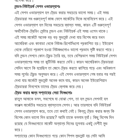
লন্ডন-নিউইয়র্ক সেশন ওভারল্যাপঃ
এই সেশন ওভারল্যাপ হল ট্রেড করার সবচেয়ে ভালো সময়। এই সময়
ট্রেডাররা সব গুরুত্বপূর্ণ কাজ ফেলে মার্কেটের দিকে মনোনিবেশ করে। এই
সেশন ওভারল্যাপ হল দিনের সবচেয়ে ব্যাস্ত সময়, কারন ২টি গুরুত্বপূর্ণ
অর্থনৈতিক ট্রেডিং সেন্টার লন্ডন এবং নিউইয়র্ক এই সময় ওপেন থাকে।
এই সময় মার্কেটে অনেক বড় বড় মুভমেন্ট দেখা যায় বিশেষ করে যখন
আমেরিকা এবং কানাডা থেকে নিউজ-রিপোর্টগুলো প্রকাশিত হয়। ইউরোপ
থেকে দেরিতে প্রকাশ হওয়া নিউজগুলোও ভালো প্রভাব সৃষ্টি করতে পারে।
যদি লন্ডন সেশনে কোন ট্রেন্ড তৈরি হয়, তবে বেশিরভাগ সময় নিউইয়র্ক সেশন
ওভারল্যাপের সময় তা কন্টিনিউ করতে দেখি। কারন আমেরিকান ট্রেডাররা
সেদিন আগে কি হয়েছিল তা জেনে ট্রেড করতে ঝাপিয়ে পড়ে এবং অধিকাংশ
সময় পূর্বের ট্রেন্ড অনুসরন করে। এই সেশন ওভারল্যাপ শেষ হবার পর পরই
দেখা যায় মার্কেটে মুভমেন্ট অনেক কমে যায়, কারন অনেক ইউরোপিয়ান
ট্রেডাররা দিনশেষে তাদের ট্রেড ক্লোজ করে দেয়।
ট্রেড করার জন্য সপ্তাহের সেরা দিনগুলোঃ
রাতুল আমাকে বলল, সবশেষে যা বোঝা গেল, তা হল লন্ডন সেশনই হল
ফরেক্স মার্কেটের সবচেয়ে ব্যাস্ততম সেশন। আর তারসাথে যদি নিউইয়র্ক
সেশন ওভারল্যাপ করে, তবে তো কথাই নেই। কিন্তু ট্রেড করার জন্য কি
বিশেষ কোন ভালো দিন রয়েছে? আমি তাকে বললাম হ্যাঁ। কিছু বিশেষ দিন
রয়েছে যে দিনগুলোতে মার্কেট অন্যান্য দিনের তুলনায় একটু বেশীই মুভ
করে।
সপ্তাহের কোন দিনগুলোতে গড়ে কোন পিপস মুভমেন্ট হয় সেটা আমি