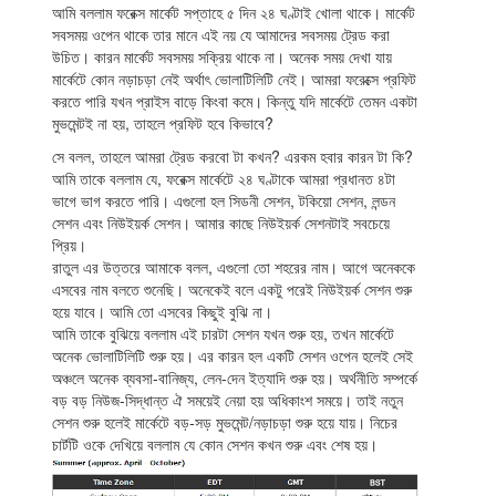
আমি বললাম ফরেক্স মার্কেট সপ্তাহে ৫ দিন ২৪ ঘণ্টাই খোলা থাকে। মার্কেট
সবসময় ওপেন থাকে তার মানে এই নয় যে আমাদের সবসময় ট্রেড করা
উচিত। কারন মার্কেট সবসময় সক্রিয় থাকে না। অনেক সময় দেখা যায়
মার্কেটে কোন নড়াচড়া নেই অর্থাৎ ভোলাটিলিটি নেই। আমরা ফরেক্সে প্রফিট
করতে পারি যখন প্রাইস বাড়ে কিংবা কমে। কিন্তু যদি মার্কেটে তেমন একটা
মুভমেন্টই না হয়, তাহলে প্রফিট হবে কিভাবে?
সে বলল, তাহলে আমরা ট্রেড করবো টা কখন? এরকম হবার কারন টা কি?
আমি তাকে বললাম যে, ফরেক্স মার্কেটে ২৪ ঘণ্টাকে আমরা প্রধানত ৪টা
ভাগে ভাগ করতে পারি। এগুলো হল সিডনী সেশন, টকিয়ো সেশন, লন্ডন
সেশন এবং নিউইয়র্ক সেশন। আমার কাছে নিউইয়র্ক সেশনটাই সবচেয়ে
প্রিয়।
রাতুল এর উত্তরে আমাকে বলল, এগুলো তো শহরের নাম। আগে অনেককে
এসবের নাম বলতে শুনেছি। অনেকেই বলে একটু পরেই নিউইয়র্ক সেশন শুরু
হয়ে যাবে। আমি তো এসবের কিছুই বুঝি না।
আমি তাকে বুঝিয়ে বললাম এই চারটা সেশন যখন শুরু হয়, তখন মার্কেটে
অনেক ভোলাটিলিটি শুরু হয়। এর কারন হল একটি সেশন ওপেন হলেই সেই
অঞ্চলে অনেক ব্যবসা-বানিজ্য, লেন-দেন ইত্যাদি শুরু হয়। অর্থনীতি সম্পর্কে
বড় বড় নিউজ-সিদ্ধান্ত ঐ সময়েই নেয়া হয় অধিকাংশ সময়ে। তাই নতুন
সেশন শুরু হলেই মার্কেটে বড়-সড় মুভমেন্ট/নড়াচড়া শুরু হয়ে যায়। নিচের
চার্টটি ওকে দেখিয়ে বললাম যে কোন সেশন কখন শুরু এবং শেষ হয়।