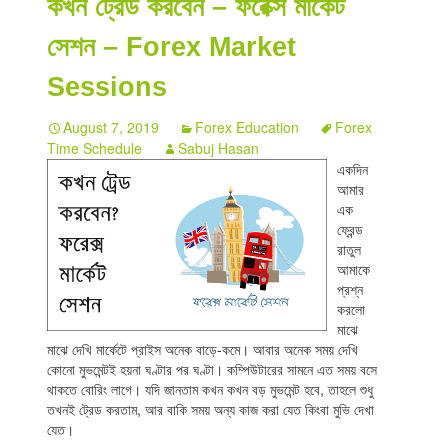
কখন ট্রেড করবেন – ফরেক্স মার্কেট
Indicators
সেশন – Forex Market
Download
Sessions
Open a live account
August 7, 2019
Forex Education
Forex
Time Schedule
Sabuj Hasan
একদিন
আমার
এক
ফ্রেন্ড
রাতুল
আমাকে
প্রশ্ন
করলো
মাঝে
মাঝে দেখি মার্কেটে প্রাইস অনেক বাড়ে-কমে। আবার অনেক সময় দেখি
কোনো মুভমেন্টই হয়না ঘণ্টার পর ঘণ্টা। কম্পিউটারের সামনে এত সময় বসে
থাকতে বোরিং লাগে। যদি জানতাম কখন কখন বড় মুভমেন্ট হবে, তাহলে শুধু
তখনই ট্রেড করতাম, আর বাকি সময় অন্য কাজ করা যেত কিংবা মুভি দেখা
যেত।