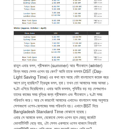
রাতুল এবার বলল, গ্রীষ্মকাল (summer) আর শীতকালে (winter)
ভিন্ন সময়ে সেশন ওপেন হয় কেন? আমি তাকে বললাম DST (Day-
Light Saving Time) এর কথা মনে আছে যেটা বাংলাদেশে কয়েক বছর
আগে চালু হয়েছিল? ত্রিভুজ বলল, হ্যা। তখন তো আমাদের সময় আমরা ১
ঘণ্টা এগিয়ে দিয়েছিলাম। এবার আমি বললাম, পৃথিবীর বড় বড় দেশগুলোও
তাদের কাজের সময় বৃদ্ধির জন্য গ্রীষ্মকাল এবং শীতকালে ১ ঘণ্টা সময়
পরিবর্তন করে। আর সে কারনেই আমাদের এখানেও বাংলাদেশ সময় অনুসারে
সেশনগুলো ওপেন-ক্লোজের সময় পরিবর্তন হয়। এখানে BST দিয়ে
Bangladesh Standard Time বোঝানো হয়েছে।
এবার সে আমাকে বলল, যেকোনো সেশন ওপেন হলে যেহুতু মার্কেটে
ভোলাটিলিটি বেড়ে যায়, ২টা সেশন একসাথে ওপেন থাকলে নিশ্চয়ই
ভোলাটিলিটি আরও বেশি থাকে, মানে মুভমেন্ট আরও বেশি হয়?