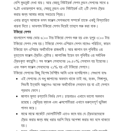
বেশি মুভমেন্ট দেখা যায়। আর যেহুতু নিউইয়র্ক সেশন লন্ডন সেশনের সাথে ৪
ঘণ্টা ওভারল্যাপ করে, সেহুতু লন্ডন এবং নিউইয়র্ক এই ২টি সেশন ট্রেড
করার জন্য আমার কাছে সবচেয়ে প্রিয়।
এবার রাতুল আমাকে বলল ফরেক্স সেশনগুলো সম্পর্কে তাকে একটু বিস্তারিত
ধারনা দিতে। ভাবলাম টকিয়ো সেশন দিয়েই তাহলে শুরু করা যাক।
টকিয়ো সেশন
বাংলাদেশ সময় ভোর ৬:০০ টায় টকিয়ো সেশন শুরু হয় এবং দুপুর ৩:০০ টায়
টকিয়ো সেশন শেষ হয়। টকিয়ো সেশন এশিয়ান সেশন নামেও পরিচিত, কারন
টকিয়ো হল এশিয়ার অর্থনৈতিক রাজধানী। আর জাপান হল পৃথিবীর ৩য়
বৃহত্তম ফরেক্স ট্রেডিং সেন্টার। জাপানিজ ইয়েন হল পৃথিবীর ৩য় সর্বাধিক
ট্রেডকৃত কারেন্সি। সব ফরেক্স লেনদেনের ১৬.৫০% লেনদেন হয় ইয়েনের।
এবং সকল ফরেক্স লেনদেনের ২১% হয় এই টকিয়ো সেশনে।
টকিয়ো সেশনের কিছু বিশেষ বৈশিষ্ট্য আমি ওকে বলেছিলাম। সেগুলো হলঃ
এই সেশনের যে শুধু জাপানের অবদান থাকে তাই নয়, হংকং, সিঙ্গাপুর,
সিডনী ইত্যাদি অঞ্ছলেও অনেক অর্থনৈতিক লেনদেন হয় যা এই সেশনে
প্রভাব ফেলে।
জাপান মূলত রপ্তানি নির্ভর দেশ। চায়নারও এখানে ভালো অবদান
রয়েছে। কেন্দ্রিয় ব্যাংক এবং এক্সপোর্টাররা এখানে গুরুত্বপূর্ণ ভুমিকা
পালন করে।
মাঝে মাঝে মার্কেটে ভোলাটিলিটি এতও কমে যায় যে ট্রেডারদেরকে
ট্রেড করার জন্য মাছ ধরার বরশি নিয়ে অপেক্ষা করার মত বসে থাকতে
হয়।
মূলত এশিয়ান পেয়ারগুলোতে অন্য পেয়ারগুলোর তুলনায় বেশি মুভমেন্ট