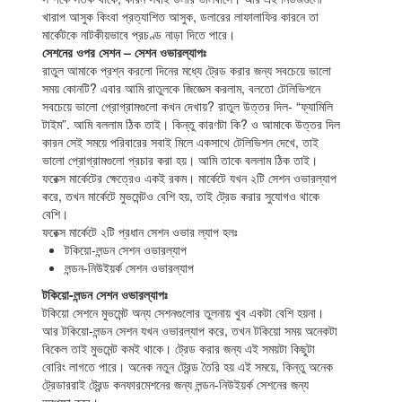
খারাপ আসুক কিংবা প্রত্যাশিত আসুক, ডলারের লাফালাফির কারনে তা
মার্কেটকে নাটকীয়ভাবে প্রচণ্ড নাড়া দিতে পারে।
সেশনের ওপর সেশন – সেশন ওভারল্যাপঃ
রাতুল আমাকে প্রশ্ন করলো দিনের মধ্যে ট্রেড করার জন্য সবচেয়ে ভালো
সময় কোনটি? এবার আমি রাতুলকে জিজ্ঞেস করলাম, বলতো টেলিভিশনে
সবচেয়ে ভালো প্রোগ্রামগুলো কখন দেখায়? রাতুল উত্তর দিল- “ফ্যামিলি
টাইম”. আমি বললাম ঠিক তাই। কিন্তু কারণটা কি? ও আমাকে উত্তর দিল
কারন সেই সময়ে পরিবারের সবাই মিলে একসাথে টেলিভিশন দেখে, তাই
ভালো প্রোগ্রামগুলো প্রচার করা হয়। আমি তাকে বললাম ঠিক তাই।
ফরেক্স মার্কেটের ক্ষেত্রেও একই রকম। মার্কেটে যখন ২টি সেশন ওভারল্যাপ
করে, তখন মার্কেটে মুভমেন্টও বেশি হয়, তাই ট্রেড করার সুযোগও থাকে
বেশি।
ফরেক্স মার্কেটে ২টি প্রধান সেশন ওভার ল্যাপ হলঃ
টকিয়ো-লন্ডন সেশন ওভারল্যাপ
লন্ডন-নিউইয়র্ক সেশন ওভারল্যাপ
টকিয়ো-লন্ডন সেশন ওভারল্যাপঃ
টকিয়ো সেশনে মুভমেন্ট অন্য সেশনগুলোর তুলনায় খুব একটা বেশি হয়না।
আর টকিয়ো-লন্ডন সেশন যখন ওভারল্যাপ করে, তখন টকিয়ো সময় অনেকটা
বিকেল তাই মুভমেন্ট কমই থাকে। ট্রেড করার জন্য এই সময়টা কিছুটা
বোরিং লাগতে পারে। অনেক নতুন ট্রেন্ড তৈরি হয় এই সময়ে, কিন্তু অনেক
ট্রেডাররাই ট্রেন্ড কনফারমেশনের জন্য লন্ডন-নিউইয়র্ক সেশনের জন্য
অপেক্ষা করে।