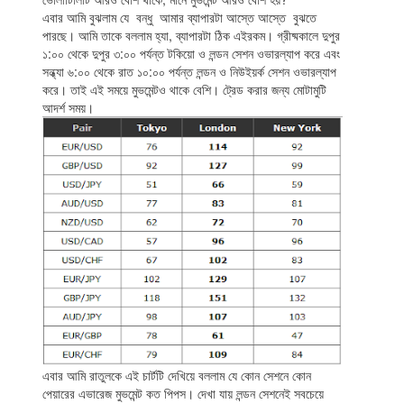
এবার আমি বুঝলাম যে বন্ধু আমার ব্যাপারটা আস্তে আস্তে বুঝতে
পারছে। আমি তাকে বললাম হ্যা, ব্যাপারটা ঠিক এইরকম। গ্রীষ্মকালে দুপুর
১:০০ থেকে দুপুর ৩:০০ পর্যন্ত টকিয়ো ও লন্ডন সেশন ওভারল্যাপ করে এবং
সন্ধ্যা ৬:০০ থেকে রাত ১০:০০ পর্যন্ত লন্ডন ও নিউইয়র্ক সেশন ওভারল্যাপ
করে। তাই এই সময়ে মুভমেন্টও থাকে বেশি। ট্রেড করার জন্য মোটামুটি
আদর্শ সময়।
এবার আমি রাতুলকে এই চার্টটি দেখিয়ে বললাম যে কোন সেশনে কোন
পেয়ারের এভারেজ মুভমেন্ট কত পিপস। দেখা যায় লন্ডন সেশনেই সবচেয়ে