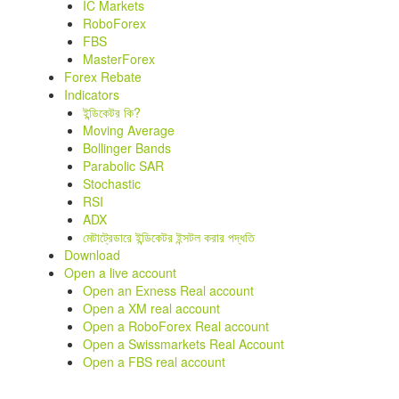
IC Markets
RoboForex
FBS
MasterForex
Forex Rebate
Indicators
ইন্ডিকেটর কি?
Moving Average
Bollinger Bands
Parabolic SAR
Stochastic
RSI
ADX
মেটাট্রেডারে ইন্ডিকেটর ইন্সটল করার পদ্ধতি
Download
Open a live account
Open an Exness Real account
Open a XM real account
Open a RoboForex Real account
Open a Swissmarkets Real Account
Open a FBS real account