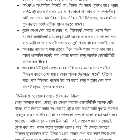
অধিকাংশ অর্থনৈতিক রিপোর্ট এবং নিউজ এই সময়ে প্রকাশ হয়। প্রায়
৮৫% ট্রেডগুলোই ডলার এর সাথে কোনো না কোন ভাবে সম্পর্কিত।
তাই যখন কোন আমেরিকান ইকনোমিক ডাটা রিলিজ হয়, তা মার্কেটকে
মুভ করাতে যথেষ্ট ভুমিকা পালন করতে সক্ষম।
লন্ডন সেশন শেষ হয়ে যাওয়ার পর, নিউইয়র্ক সেশনের শেষের দিকে
মার্কেটে ভলাটিলিটি এবং লিকুইডিটি অনেক কমে যায়। বাংলাদেশ সময়
রাত ১২টা থেকে রাত ৩টা পর্যন্ত মুভমেন্ট প্রায় থাকেনা বললেই চলে।
শুক্রবার বাংলাদেশ সময় রাতের দিকে মার্কেট প্রায় শান্ত হয়ে যায়।
কারন পরেরদিন মার্কেট অফ থাকার কারনে জন্য মার্কেটে ভোলাটিলিটি
অনেক কম থাকে।
শুক্রবারে নিউইয়র্ক সেশনের মাঝামাঝি সময়ে অনেক সময় প্রাইস
রিভারস করতে দেখা যায়। কারন অনেক ট্রেডাররা মার্কেট হলিডের
সময় কোন নিউজের প্রভাব উপেক্ষা করার জন্য সপ্তাহ শেষ হবার
আগেই ট্রেড ক্লোজ করে দেয়।
নিউইয়র্ক সেশনে যেসব পেয়ার ট্রেড করা উচিতঃ
রাতুল আমাকে বলল, যেহুতু এই সেশনে মার্কেটে ভোলাটিলিটি অনেক বেশি
থাকে, তাই নিশ্চয়ই প্রায় সব পেয়ারই ট্রেড করা যায়? আমি বুঝতে পারলাম
ত্রিভুজ ফরেক্স মার্কেটের ট্রেডিং সেশনগুলো সম্পর্কে ভালো ধারনা অর্জন করে
ফেলেছে। আমি তাকে বললাম ঠিক তাই। এই সেশনে প্রায় সব পেয়ারই
ট্রেড করা যায়, কারন ভালো মুভমেন্ট থাকে। আর এই সেশনে ডলারের
বিভিন্ন ফান্ডামেন্টাল ডাটা রিলিজ হওয়ার কারনে দেখা যায় সবাই নিউজগুলো
সম্পর্কে সতর্ক থাকে, কারন সবাই ডলার ভালবাসে। আর এই নিউজগুলো