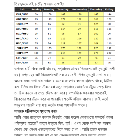
ত্রিভুজকে এই চার্টের মাধ্যমে দেখাইঃ
ওপরের চার্ট থেকে দেখা যায় যে, সপ্তাহের মাঝের দিনগুলোতেই মুভমেন্ট বেশী
হয়। সপ্তাহের এই দিনগুলোতেই সবচেয়ে বেশী পিপস মুভমেন্ট দেখা যায়।
অনেক সময় দেখা যায় সোমবার অনেক জায়গায় ব্যাংক হলিডে থাকে, নিউজ
কম রিলিজ হয় কিংবা ট্রেডাররা নতুন সপ্তাহে কোনদিকে ট্রেন্ড মোড় নিবে
তা ঠিক করতে না পেরে ট্রেড কম করে। ওপরদিকে শুক্রবার অনেকেই
বিকেলের পর ট্রেড করে না পরেরদিন মার্কেট হলিডে থাকায়। সেই অর্থে
শুক্রবার মার্কেট বলা যায় অর্ধেক সময় অ্যাকটিভ থাকে।
সময়কে সঠিকভাবে ম্যানেজ করাঃ
আমি এবার রাতুলকে বললাম নিশ্চয়ই এবার ফরেক্স সেশনগুলো সম্পর্কে ধারনা
পরিস্কার হয়েছে? রাতুল উত্তর দিল, হ্যাঁ। এখন থেকে আমি সব ফরেক্স
সেশন এবং সেশন ওভারল্যাপের দিকে নজর রাখব। আমি তাকে বললাম
আমরা তো ভ্যাম্পায়ার নই যে সব সেশনগুলোতেই ট্রেড করতে পারবো।