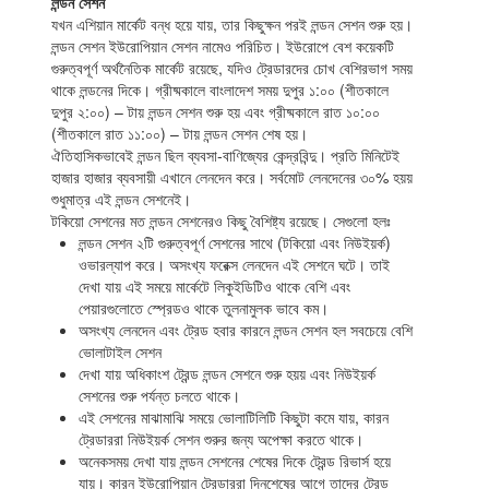
লন্ডন সেশন
যখন এশিয়ান মার্কেট বন্ধ হয়ে যায়, তার কিছুক্ষন পরই লন্ডন সেশন শুরু হয়।
লন্ডন সেশন ইউরোপিয়ান সেশন নামেও পরিচিত। ইউরোপে বেশ কয়েকটি
গুরুত্বপূর্ণ অর্থনৈতিক মার্কেট রয়েছে, যদিও ট্রেডারদের চোখ বেশিরভাগ সময়
থাকে লন্ডনের দিকে। গ্রীষ্মকালে বাংলাদেশ সময় দুপুর ১:০০ (শীতকালে
দুপুর ২:০০) – টায় লন্ডন সেশন শুরু হয় এবং গ্রীষ্মকালে রাত ১০:০০
(শীতকালে রাত ১১:০০) – টায় লন্ডন সেশন শেষ হয়।
ঐতিহাসিকভাবেই লন্ডন ছিল ব্যবসা-বাণিজ্যের কেন্দ্রবিন্দু। প্রতি মিনিটেই
হাজার হাজার ব্যবসায়ী এখানে লেনদেন করে। সর্বমোট লেনদেনের ৩০% হয়য়
শুধুমাত্র এই লন্ডন সেশনেই।
টকিয়ো সেশনের মত লন্ডন সেশনেরও কিছু বৈশিষ্ট্য রয়েছে। সেগুলো হলঃ
লন্ডন সেশন ২টি গুরুত্বপূর্ণ সেশনের সাথে (টকিয়ো এবং নিউইয়র্ক)
ওভারল্যাপ করে। অসংখ্য ফরেক্স লেনদেন এই সেশনে ঘটে। তাই
দেখা যায় এই সময়ে মার্কেটে লিকুইডিটিও থাকে বেশি এবং
পেয়ারগুলোতে স্প্রেডও থাকে তুলনামুলক ভাবে কম।
অসংখ্য লেনদেন এবং ট্রেড হবার কারনে লন্ডন সেশন হল সবচেয়ে বেশি
ভোলাটাইল সেশন
দেখা যায় অধিকাংশ ট্রেন্ড লন্ডন সেশনে শুরু হয়য় এবং নিউইয়র্ক
সেশনের শুরু পর্যন্ত চলতে থাকে।
এই সেশনের মাঝামাঝি সময়ে ভোলাটিলিটি কিছুটা কমে যায়, কারন
ট্রেডাররা নিউইয়র্ক সেশন শুরুর জন্য অপেক্ষা করতে থাকে।
অনেকসময় দেখা যায় লন্ডন সেশনের শেষের দিকে ট্রেন্ড রিভার্স হয়ে
যায়। কারন ইউরোপিয়ান ট্রেডাররা দিনশেষের আগে তাদের ট্রেড