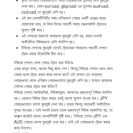
দেখা যায়। যেমন eur/usd, gbp/usd এর তুলনায় aud/usd,
nzd/usd তে মুভমেন্ট বেশি হয়।
এই কম ভোলাটিলিটির সময় বেশিরভাগ পেয়ার একটি রেঞ্জের মধ্যে
ঘোরাফেরা করে, যা কিনা দিনের পরবর্তী সময়ে ব্রেকআউট ট্রেডের
সুযোগ সৃষ্টি করে।
এই সেশনের শুরুতেই সাধারনত মুভমেন্ট বেশি হয়, কারন তখনই
অর্থনৈতিক নিউজগুলো বেশি পাবলিশ হয়।
টকিয়ো সেশনের মুভমেন্ট দেখেই ট্রেডাররা সাধারনত পরবর্তী সেশনে
ট্রেড করার স্ট্রাটেজি ঠিক করে।
টকিয়ো সেশনে যেসব পেয়ার ট্রেড করা উচিতঃ
এবার রাতুল বলল, অনেক কিছু জানা গেল। কিন্তু টকিয়ো সেশনে কোন কোন
পেয়ার গুলো ট্রেড করার জন্য ভালো হবে? এই সেশনে তো অন্যান্য
পেয়ারগুলো থেকে এশিয়ান পেয়ারগুলোতে মুভমেন্ট বেশি হয়। তাহলে আমাদের
সেইসব পেয়ার ট্রেড করা উচিত?
টকিয়ো সেশনে অস্ট্রেলিয়া, নিউজল্যান্ড, জাপানের গুরুত্বপূর্ণ নিউজ পাবলিশ
হয়। এরফলে নিউজ ট্রেড করার একটু ভালো সুযোগ পাওয়া যায়। JPY
পেয়ারগুলোতে ভালো মুভমেন্ট দেখা যায়। চায়না কিন্তু আরেকটি অর্থনৈতিক
সুপার পাওয়ার। তাই যখনই চায়না থেকে গুরুত্বপূর্ণ নিউজ প্রকাশিত হয়, তা
ফরেক্স মার্কেটে ভালো ভোলাটিলিটি সৃষ্টি করে। টকিয়ো সেশনে JPY এবং
AUD পেয়ারে ভালো মুভমেন্ট দেখা যায়। তাই এই পেয়ারগুলো ট্রেড করার
জন্য উত্তম।