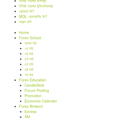
ইলিয়ট তরঙ্গের ধাপসমূহ
ইলিয়ট তরঙ্গের ইন্ডিকেটরসমূহ
ব্রোকার কি?
MQL প্রোগ্রামিং কি?
ফরেক্স কপি
Home
Forex School
প্রথম পাঠ
২য় পাঠ
৩য় পাঠ
৪র্থ পাঠ
৫ম পাঠ
৬ষ্ঠ পাঠ
৭ম পাঠ
Forex Education
CandleStick
Forum Posting
Promotion
Economic Calender
Forex Brokers
Exness
XM