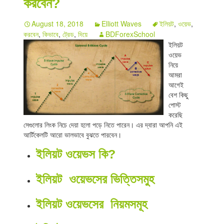
করবেন?
Indicators
August 18, 2018
Elliott Waves
ইলিয়ট
,
ওয়েভ
,
করবেন
,
কিভাবে
,
ট্রেড
,
দিয়ে
BDForexSchool
Download
ইলিয়ট
ওয়েভ
Open a live account
নিয়ে
আমরা
আগেই
বেশ কিছু
পোস্ট
করেছি
সেগুলোর লিংক নিচে দেয়া হলো পড়ে নিতে পারেন। এর দ্বারা আপনি এই
আর্টিকেলটি আরো ভালভাবে বুঝতে পারবেন।
ইলিয়ট ওয়েভস কি?
ইলিয়ট ওয়েভসের ভিত্তিসমুহ
ইলিয়ট ওয়েভসের নিয়মসমূহ