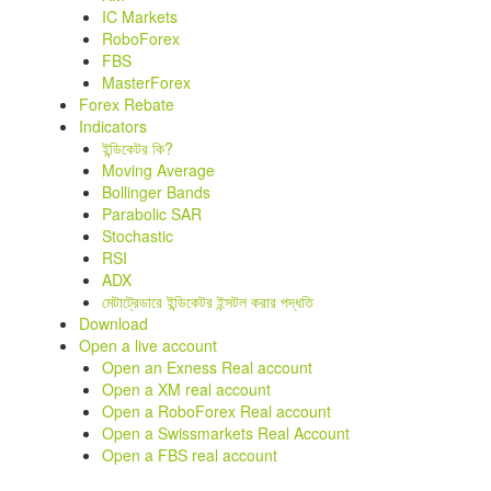
IC Markets
RoboForex
FBS
MasterForex
Forex Rebate
Indicators
ইন্ডিকেটর কি?
Moving Average
Bollinger Bands
Parabolic SAR
Stochastic
RSI
ADX
মেটাট্রেডারে ইন্ডিকেটর ইন্সটল করার পদ্ধতি
Download
Open a live account
Open an Exness Real account
Open a XM real account
Open a RoboForex Real account
Open a Swissmarkets Real Account
Open a FBS real account