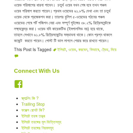
ওয়েভ পরিমাপের ধারনা পাবেন। চতুর্থ ওয়েব যখন শেষ হবে তখন পঞ্চম
ওয়েব পরিমাপ করতে পারেন। প্রথম ওয়েভের ৬১.৮% দেখা এবং তা চতুর্থ
ওয়েভ থেকে প্রজেকশন করা। তারপর বুলিশ ৫-ওয়েভের গঠনের পঞ্চম
ওয়েভের শেষে শর্ট পজিশন নেয়া এবং সম্পূর্ণ সুইঙ্গের ৩৮.২% রিট্রেসমেন্টকে
লক্ষ্যকেন্দ্র করা। ওয়েভ যদি কারেকটিভ (ইমপালসিভ নয়) হয়ে থাকে,
তাহলে সেখানে ৬১.৮% রিট্রেসমেন্টের সম্ভাবনা থাকে। কোন প্রশ্ন থাকলে
কমেন্টে করতে পারেন। পোস্ট টি ভাল লাগলে শেয়ার করে রাখতে পারেন।
This Post Is Tagged
ইলিয়ট
,
ওয়েভ
,
করবেন
,
কিভাবে
,
ট্রেড
,
দিয়ে
Connect With Us
স্ক্যাল্পিং কি ?
Trailing Stop
ফরেক্স রোবট কি?
ইলিয়ট তরঙ্গ তত্ত্ব
ইলিয়ট তরঙ্গের মূল ভিত্তিসমূহ
ইলিয়ট তরঙ্গের নিয়মসমূহ