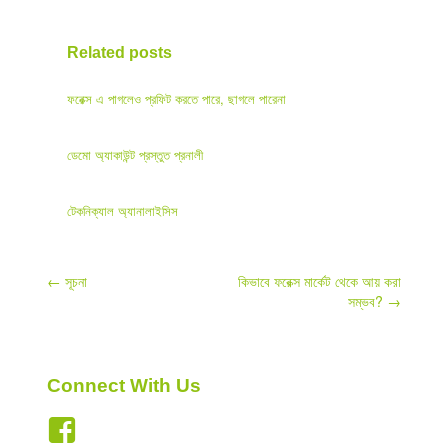
Related posts
ফরেক্স এ পাগলেও প্রফিট করতে পারে, ছাগলে পারেনা
ডেমো অ্যাকাউন্ট প্রস্তুত প্রনালী
টেকনিক্যাল অ্যানালাইসিস
Post
←
সূচনা
কিভাবে ফরেক্স মার্কেট থেকে আয় করা
সম্ভব?
→
navigation
Connect With Us