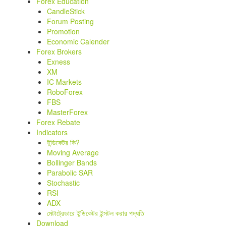
Forex Education
CandleStick
Forum Posting
Promotion
Economic Calender
Forex Brokers
Exness
XM
IC Markets
RoboForex
FBS
MasterForex
Forex Rebate
Indicators
ইন্ডিকেটর কি?
Moving Average
Bollinger Bands
Parabolic SAR
Stochastic
RSI
ADX
মেটাট্রেডারে ইন্ডিকেটর ইন্সটল করার পদ্ধতি
Download