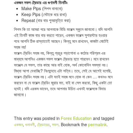
একজন সফল ট্রেডার এর গুণাবলী তিনটিঃ
Make Pips (পিপস বানানো)
Indicators
Keep Pips (সেটাকে ধরে রাখা)
Repeat (বার বার পুনরাবৃত্তি করা)
Download
পিপস কি তা আমরা পরে আপনাকে বিডি ফরেক্স স্কুলে জানাবো। যদি আপনি
Open a live account
এই তিনটি কাজ বার বার করতে পারেন, একজন ফরেক্স সুপারস্টার হওয়ার
পথে আপনি ঠিক রাস্তাতেই আছেন। কিন্তু মনে রাখবেন, কাজটা মোটেই
সহজ নয়!
ফরেক্স ট্রেডিং সহজ নয়, কিন্তু প্রচুর পড়াশোনা ও কঠোর পরিশ্রম এর
মাধ্যমে আপনিও একজন সফল ফরেক্স ট্রেডার হতে পারবেন। মনে রাখবেন
ফরেক্সে যে সফল, তার কাছে আর যাই হোক, অর্থ কোনোদিন সমস্যা নয়।
মিথ্যা আশা দেখাচ্ছি? নিঃসন্দেহে এটা সত্যি। তবে, সেই যে আগেই বলেছি,
ফরেক্স ট্রেডিং সহজ নয়। এটা যতই সহজ মনে হোক না কেন … কখনও মনে
করবেন না যে ফরেক্স ট্রেডিং জুয়ার মত, বাই বা সেল করবো, কিছু একটা তো
হবেই। যদি এরকম ভাবেন, তবে আপনার উচিত এখনই ফরেক্সকে বিদায়
জানানো।
This entry was posted in
Forex Education
and tagged
একজন
,
গুনাবলী
,
ট্রেডারের
,
সফল
. Bookmark the
permalink
.