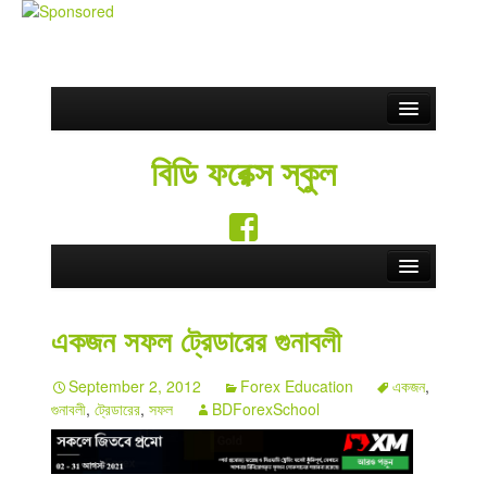
Partnership
বিডি ফরেক্স স্কুল
ফ্রি সিগন্যাল
Blog
সতর্কতা
Home
Contact Us
একজন সফল ট্রেডারের গুনাবলী
Forex School
English
September 2, 2012
Forex Education
একজন
,
Forex Education
গুনাবলী
,
ট্রেডারের
,
সফল
BDForexSchool
Forex Brokers
Forex Rebate