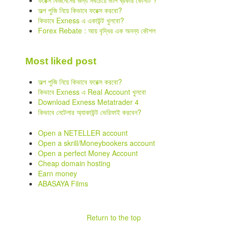
ফরেক্স বিজনেসের জন্য সবচেয়ে ভাল ব্রকার কোনটি ?
অল্প পুজি নিয়ে কিভাবে ফরেক্স করবো?
কিভাবে Exness এ একাউন্ট খুলবো?
Forex Rebate : আয় বৃদ্ধির এক অনন্য কৌশল
Most liked post
অল্প পুজি নিয়ে কিভাবে ফরেক্স করবো?
কিভাবে Exness এ Real Account খুলবো
Download Exness Metatrader 4
কিভাবে নেটেলার অ্যাকাউন্ট ভেরিফাই করবেন?
Open a NETELLER account
Open a skrill/Moneybookers account
Open a perfect Money Account
Cheap domain hosting
Earn money
ABASAYA Films
Return to the top