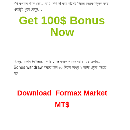
যদি কপালে থাকে তো.. তাই দেরি না করে ঝটপট নিচের লিংকে ক্লিক করে
একাউন্ট খুলে ফেলুন…
Get 100$ Bonus
Now
বি.দ্র. কোন Friend কে invite করলে পাবেন আরো ২০ ডলার..
Bonus withdraw করতে হলে ৬০ দিনের মধ্যে ২ লটের ট্রেড করতে
হবে।
Download Formax Market
MT$