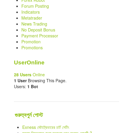
Forum Posting
Indicators
Metatrader
News Trading
No Deposit Bonus
Payment Processor
Promotion
Promotions
UserOnline
28 Users
Online
1 User
Browsing This Page.
Users:
1 Bot
গুরুত্বপুর্ন পোস্ট
Exness মেটাট্রেডারের চার্ট সেটিং