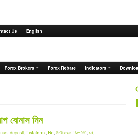
ntact Us
English
Forex Brokers
Forex Rebate
Indicators
Downlo
আপ বোনাস নিন
nus
,
deposit
,
instaforex
,
No
,
ইন্সটাফরেক্স
,
ডিপোজিট
,
নো
,