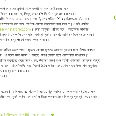
ার্টআপ বোনাসের মুনাফা থেকে সমপরিমাণ অর্থ কেটে নেওয়া হবে।
িনিয়োগ করা যাবে না, কিন্তু ফরেক্সকপি সিস্টেমে ব্যবহার করা যাবে।
 প্রফিট উত্তোলন করা যাবে। মোট ট্রেডের পরিমাণ X*3 ইন্সটাফরেক্স লটের সমান।
াস উত্তোলন করা যাবে, অংশিক বোনাস উত্তোলন করা যাবে না। একটি ট্রেডিং
es@instaforex.com
এ একটি অনুরোধ পাঠাতে হবে। ম্যানেজার আপনার
রবেন। কোম্পানি কোন কারণ দর্শানো ব্যতীত আপনার বোনাস বাতিল করতে পারে।
 সম্পর্কিত তথ্য গ্রহণ করতে সম্মত থাকবে।
মুনাফা বাতিল করতে পারে। সুতরাং বোনাস ফান্ডকে আপনার মুনাফার সাথে হিসেব করবেন
 না, এর মধ্যে স্টপ আউট ও রয়েছে, কারণ বোনাস হলো কোম্পানির সম্পত্তি।*
ন বোনাস তহবিলের চেয়ে হ্রাস পেলে, উদাহরণ সরূপ যখন বর্তমান লোকসান গ্রাহকের প্রকৃত
 গণনা হবে। ডিপোজিটের সময়, ডিপোজিটের পরিমাণ এবং বোনাস তহবিলের মান অনুপাতে
্ডের মধ্যে ভাগ করা হবে।
 পারে।
হয়েছে। অধিকন্তু, এর মানে এই নয় যে, পূর্বে প্রাপ্ত যে সকল অ্যাকাউন্টের বোনাস
ির্ধারণ করা খুবই কঠিন। বোনাস সিস্টেমের অপব্যবহারের বিরুদ্ধে ব্যবস্থা নেওয়ার কারণে
o
,
ইন্সটাফরেক্স
,
ডিপোজিট
,
নো
,
বোনাস