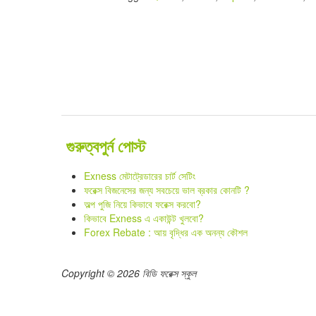
গুরুত্বপুর্ন পোস্ট
Exness মেটাট্রেডারের চার্ট সেটিং
ফরেক্স বিজনেসের জন্য সবচেয়ে ভাল ব্রকার কোনটি ?
অল্প পুজি নিয়ে কিভাবে ফরেক্স করবো?
কিভাবে Exness এ একাউন্ট খুলবো?
Forex Rebate : আয় বৃদ্ধির এক অনন্য কৌশল
Copyright © 2026 বিডি ফরেক্স স্কুল