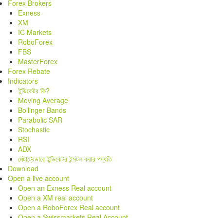
Forex Brokers
Exness
XM
IC Markets
RoboForex
FBS
MasterForex
Forex Rebate
Indicators
ইন্ডিকেটর কি?
Moving Average
Bollinger Bands
Parabolic SAR
Stochastic
RSI
ADX
মেটাট্রেডারে ইন্ডিকেটর ইন্সটল করার পদ্ধতি
Download
Open a live account
Open an Exness Real account
Open a XM real account
Open a RoboForex Real account
Open a Swissmarkets Real Account