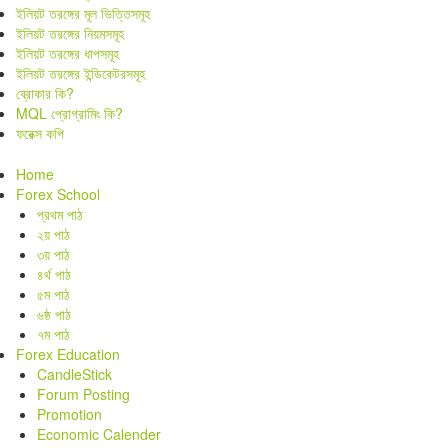
ইলিয়ট তরঙ্গের মূল ভিত্তিসমূহ
ইলিয়ট তরঙ্গের নিয়মসমূহ
ইলিয়ট তরঙ্গের ধাপসমূহ
ইলিয়ট তরঙ্গের ইন্ডিকেটরসমূহ
ব্রোকার কি?
MQL প্রোগ্রামিং কি?
ফরেক্স কপি
Home
Forex School
প্রথম পাঠ
২য় পাঠ
৩য় পাঠ
৪র্থ পাঠ
৫ম পাঠ
৬ষ্ঠ পাঠ
৭ম পাঠ
Forex Education
CandleStick
Forum Posting
Promotion
Economic Calender