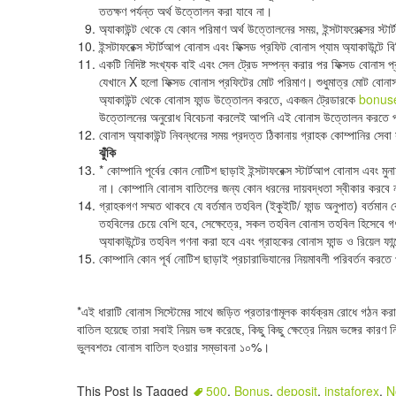
ততক্ষণ পর্যন্ত অর্থ উত্তোলন করা যাবে না।
অ্যাকাউন্ট থেকে যে কোন পরিমাণ অর্থ উত্তোলনের সময়, ইন্সটাফরেক্সের স্ট
ইন্সটাফরেক্স স্টার্টআপ বোনাস এবং ফিক্সড প্রফিট বোনাস প্যাম অ্যাকাউন্টে ব
একটি নিদিষ্ট সংখ্যক বাই এবং সেল ট্রেড সম্পন্ন করার পর ফিক্সড বোনাস
যেখানে X হলো ফিক্সড বোনাস প্রফিটের মোট পরিমাণ। শুধুমাত্র মোট বোন
অ্যাকাউন্ট থেকে বোনাস ফান্ড উত্তোলন করতে, একজন ট্রেডারকে
bonus
উত্তোলনের অনুরোধ বিবেচনা করলেই আপনি এই বোনাস উত্তোলন করতে পা
বোনাস অ্যাকাউন্ট নিবন্ধনের সময় প্রদত্ত ঠিকানায় গ্রাহক কোম্পানির সেবা
ঝুঁকি
* কোম্পানি পূর্বের কোন নোটিশ ছাড়াই ইন্সটাফরেক্স স্টার্টআপ বোনাস এবং 
না। কোম্পানি বোনাস বাতিলের জন্য কোন ধরনের দায়বদ্ধতা স্বীকার করবে
গ্রাহকগণ সম্মত থাকবে যে বর্তমান তহবিল (ইকুইটি/ ফান্ড অনুপাত) বর্তমা
তহবিলের চেয়ে বেশি হবে, সেক্ষেত্রে, সকল তহবিল বোনাস তহবিল হিসেবে
অ্যাকাউন্টের তহবিল গণনা করা হবে এবং গ্রাহকের বোনাস ফান্ড ও রিয়েল ফান
কোম্পানি কোন পূর্ব নোটিশ ছাড়াই প্রচারাভিযানের নিয়মাবলী পরিবর্তন করতে
*এই ধারাটি বোনাস সিস্টেমের সাথে জড়িত প্রতারণামূলক কার্যক্রম রোধে গঠন করা 
বাতিল হয়েছে তারা সবাই নিয়ম ভঙ্গ করেছে, কিছু কিছু ক্ষেত্রে নিয়ম ভঙ্গের কারণ ন
ভুলবশতঃ বোনাস বাতিল হওয়ার সম্ভাবনা ১০%।
This Post Is Tagged
500
,
Bonus
,
deposit
,
instaforex
,
N