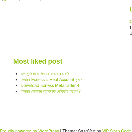
2
1
U
Most liked post
অল্প পুজি নিয়ে কিভাবে ফরেক্স করবো?
কিভাবে Exness এ Real Account খুলবো
Download Exness Metatrader 4
কিভাবে নেটেলার অ্যাকাউন্ট ভেরিফাই করবেন?
Proudly powered by WordPress
|
Theme: StrapVert by
WP Strap Code