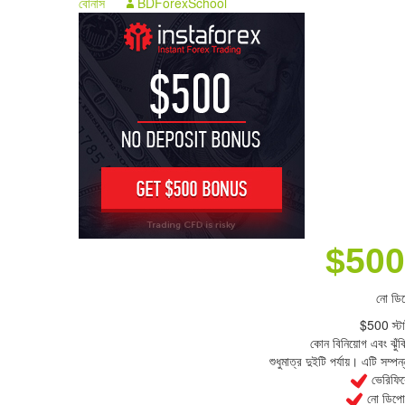
বোনাস
BDForexSchool
$500 স
নো ডি
$500 স্টা
কোন বিনিয়োগ এবং ঝুঁ
শুধুমাত্র দুইটি পর্যায়। এটি সম
ভেরিফিক
নো ডিপো