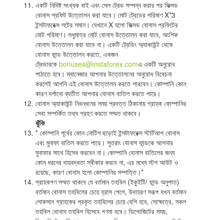
একটি নিদিষ্ট সংখ্যক বাই এবং সেল ট্রেড সম্পন্ন করার পর ফিক্সড
বোনাস প্রফিট উত্তোলন করা যাবে। মোট ট্রেডের পরিমাণ X*3
ইন্সটাফরেক্স লটের সমান। যেখানে X হলো ফিক্সড বোনাস প্রফিটের
মোট পরিমাণ। শুধুমাত্র মোট বোনাস উত্তোলন করা যাবে, অংশিক
বোনাস উত্তোলন করা যাবে না। একটি ট্রেডিং অ্যাকাউন্ট থেকে
বোনাস ফান্ড উত্তোলন করতে, একজন
ট্রেডারকে
bonuses@instaforex.com
এ একটি অনুরোধ
পাঠাতে হবে। ম্যানেজার আপনার উত্তোলনের অনুরোধ বিবেচনা
করলেই আপনি এই বোনাস উত্তোলন করতে পারবেন। কোম্পানি কোন
কারণ দর্শানো ব্যতীত আপনার বোনাস বাতিল করতে পারে।
বোনাস অ্যাকাউন্ট নিবন্ধনের সময় প্রদত্ত ঠিকানায় গ্রাহক কোম্পানির
সেবা সম্পর্কিত তথ্য গ্রহণ করতে সম্মত থাকবে।
ঝুঁকি
* কোম্পানি পূর্বের কোন নোটিশ ছাড়াই ইন্সটাফরেক্স স্টার্টআপ বোনাস
এবং মুনাফা বাতিল করতে পারে। সুতরাং বোনাস ফান্ডকে আপনার
মুনাফার সাথে হিসেব করবেন না। কোম্পানি বোনাস বাতিলের জন্য
কোন ধরনের দায়বদ্ধতা স্বীকার করবে না, এর মধ্যে স্টপ আউট ও
রয়েছে, কারণ বোনাস হলো কোম্পানির সম্পত্তি।*
গ্রাহকগণ সম্মত থাকবে যে বর্তমান তহবিল (ইকুইটি/ ফান্ড অনুপাত)
বর্তমান বোনাস তহবিলের চেয়ে হ্রাস পেলে, উদাহরণ সরূপ যখন বর্তমান
লোকসান গ্রাহকের প্রকৃত তহবিলের চেয়ে বেশি হবে, সেক্ষেত্রে, সকল
তহবিল বোনাস তহবিল হিসেবে গণনা হবে। ডিপোজিটের সময়,