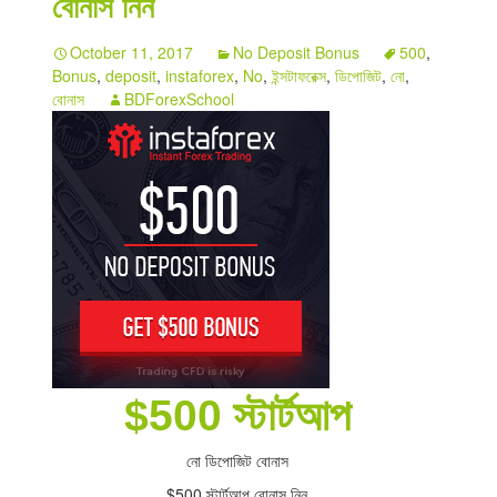
বোনাস নিন
Indicators
October 11, 2017
No Deposit Bonus
500
,
Bonus
,
deposit
,
instaforex
,
No
,
ইন্সটাফরেক্স
,
ডিপোজিট
,
নো
,
Download
বোনাস
BDForexSchool
Open a live account
$500 স্টার্টআপ
নো ডিপোজিট বোনাস
$500 স্টার্টআপ বোনাস নিন