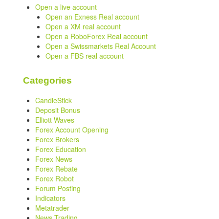
Open a live account
Open an Exness Real account
Open a XM real account
Open a RoboForex Real account
Open a Swissmarkets Real Account
Open a FBS real account
Categories
CandleStick
Deposit Bonus
Elliott Waves
Forex Account Opening
Forex Brokers
Forex Education
Forex News
Forex Rebate
Forex Robot
Forum Posting
Indicators
Metatrader
News Trading