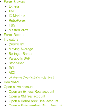
Forex Brokers
Exness
XM
IC Markets
RoboForex
FBS
MasterForex
Forex Rebate
Indicators
ইন্ডিকেটর কি?
Moving Average
Bollinger Bands
Parabolic SAR
Stochastic
RSI
ADX
মেটাট্রেডারে ইন্ডিকেটর ইন্সটল করার পদ্ধতি
Download
Open a live account
Open an Exness Real account
Open a XM real account
Open a RoboForex Real account
Open a Swissmarkets Real Account