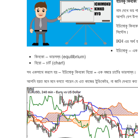
ইচিমকু কিনক
নাম দেখে ভয় পা
আপনি বেশ উপ
ইচিমোকু কিনকো 
সিস্টেম।
IKH এর অর্থ 
ইচিমোকু – এ
কিনকো – ভারসম্য (equilibrium)
হিয়ো – চার্ট (chart)
সব একসাথে করলে হয় – ইচিমোকু কিনকো হিয়ো = এক নজরে চার্টের ভারসাম্য।
আপনি হয়ত মনে মনে বলতে পারেন যে এত কাজের ইন্ডিকেটর, না জানি দেখতে কত সু