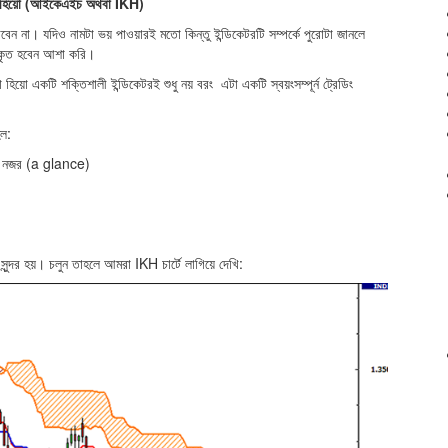
ো হিয়ো (আইকেএইচ অথবা IKH)
বেন না। যদিও নামটা ভয় পাওয়ারই মতো কিন্তু ইন্ডিকেটরটি সম্পর্কে পুরোটা জানলে
কৃত হবেন আশা করি।
হিয়ো একটি শক্তিশালী ইন্ডিকেটরই শুধু নয় বরং এটা একটি স্বয়ংসম্পূর্ন ট্রেডিং
হল:
ক নজর (a glance)
ন্দর হয়। চলুন তাহলে আমরা IKH চার্টে লাগিয়ে দেখি: