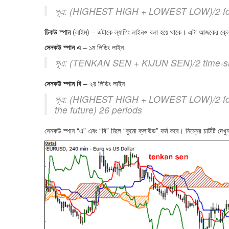
সূএ: (HIGHEST HIGH + LOWEST LOW)/2 for 
চিকউ স্পান
(লাইম) – এটাকে ল্যাগিং লাইনও বলা হয়ে থাকে। এটা আজকের ক্ল
সেনকউ স্পান এ
– ১ম লিডিং লাইন
সূএ: (TENKAN SEN + KIJUN SEN)/2 time-shif
সেনকউ স্পান বি
– ২য় লিডিং লাইন
সূএ: (HIGHEST HIGH + LOWEST LOW)/2 for t
the future) 26 periods
সেনকউ স্পান “এ” এবং “বি” মিলে “কুমো ক্লাউড” ফর্ম করে। নিম্নের চার্টটি দেখু