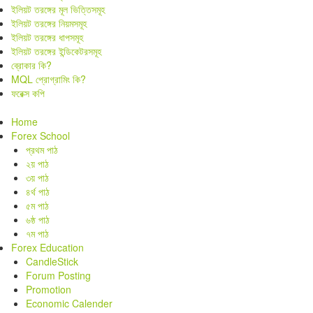
ইলিয়ট তরঙ্গের মূল ভিত্তিসমূহ
ইলিয়ট তরঙ্গের নিয়মসমূহ
ইলিয়ট তরঙ্গের ধাপসমূহ
ইলিয়ট তরঙ্গের ইন্ডিকেটরসমূহ
ব্রোকার কি?
MQL প্রোগ্রামিং কি?
ফরেক্স কপি
Home
Forex School
প্রথম পাঠ
২য় পাঠ
৩য় পাঠ
৪র্থ পাঠ
৫ম পাঠ
৬ষ্ঠ পাঠ
৭ম পাঠ
Forex Education
CandleStick
Forum Posting
Promotion
Economic Calender