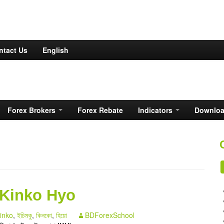
ntact Us
English
Forex Brokers
Forex Rebate
Indicators
Downlo
u Kinko Hyo
inko
,
ইচিমকু
,
কিনকো
,
হিয়ো
BDForexSchool