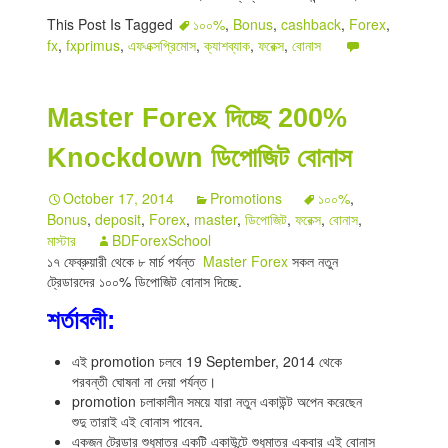
This Post Is Tagged
১০০%
,
Bonus
,
cashback
,
Forex
,
fx
,
fxprimus
,
এফএক্সপ্রিমোস
,
ক্যাশব্যাক
,
ফরেক্স
,
বোনাস
Master Forex দিচ্ছে 200%
Knockdown ডিপোজিট বোনাস
October 17, 2014
Promotions
১০০%
,
Bonus
,
deposit
,
Forex
,
master
,
ডিপোজিট
,
ফরেক্স
,
বোনাস
,
মাস্টার
BDForexSchool
১৭ ফেব্রুয়ারী থেকে ৮ মার্চ পর্যন্ত
Master Forex
সকল নতুন
ট্রেডারদের ১০০% ডিপোজিট বোনাস দিচ্ছে.
শর্তাবলী:
এই promotion চলবে 19 September, 2014 থেকে
পরবন্তী ঘোষনা না দেয়া পর্যন্ত।
promotion চলাকালীন সময়ে যারা নতুন একাউন্ট অপেন করেছেন
শুদু তারাই এই বোনাস পাবেন.
একজন ট্রেডার শুধুমাত্র একটি একাউন্টে শুধুমাত্র একবার এই বোনাস