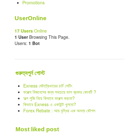
Promotions
UserOnline
17 Users
Online
1 User
Browsing This Page.
Users:
1 Bot
গুরুত্বপুর্ন পোস্ট
Exness মেটাট্রেডারের চার্ট সেটিং
ফরেক্স বিজনেসের জন্য সবচেয়ে ভাল ব্রকার কোনটি ?
অল্প পুজি নিয়ে কিভাবে ফরেক্স করবো?
কিভাবে Exness এ একাউন্ট খুলবো?
Forex Rebate : আয় বৃদ্ধির এক অনন্য কৌশল
Most liked post