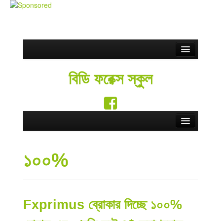
Partnership
বিডি ফরেক্স স্কুল
ফ্রি সিগন্যাল
Blog
সতর্কতা
Home
Contact Us
১০০%
Forex School
English
Forex Education
Forex Brokers
Fxprimus ব্রোকার দিচ্ছে ১০০%
Forex Rebate