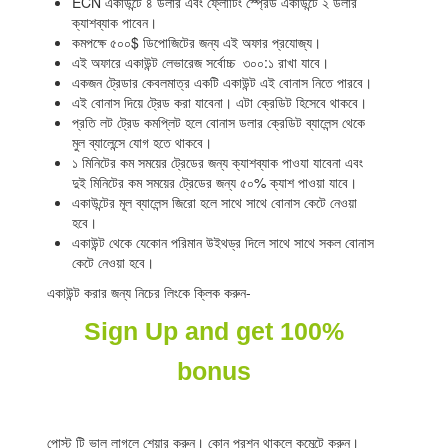
ECN একাউন্টে ৪ ডলার এবং ফ্লোটিং স্প্রেড একাউন্টে ২ ডলার
ক্যাশব্যাক পাবেন।
কমপক্ষে ৫০০$ ডিপোজিটের জন্য এই অফার প্রযোজ্য।
এই অফারে একাউন্ট লেভারেজ সর্বোচ্চ ৩০০:১ রাখা যাবে।
একজন ট্রেডার কেবলমাত্র একটি একাউন্ট এই বোনাস নিতে পারবে।
এই বোনাস দিয়ে ট্রেড করা যাবেনা। এটা ক্রেডিট হিসেবে থাকবে।
প্রতি লট ট্রেড কমপ্লিট হলে বোনাস ডলার ক্রেডিট ব্যালেন্স থেকে
মুল ব্যালেন্সে যোগ হতে থাকবে।
১ মিনিটের কম সময়ের ট্রেডের জন্য ক্যাশব্যাক পাওযা যাবেনা এবং
দুই মিনিটের কম সময়ের ট্রেডের জন্য ৫০% ক্যাশ পাওয়া যাবে।
একাউন্টের মূল ব্যালেন্স জিরো হলে সাথে সাথে বোনাস কেটে নেওয়া
হবে।
একাউন্ট থেকে যেকোন পরিমান উইথড্র দিলে সাথে সাথে সকল বোনাস
কেটে নেওয়া হবে।
একাউন্ট করার জন্য নিচের লিংকে ক্লিক করুন-
Sign Up and get 100%
bonus
পোস্ট টি ভাল লাগলে শেয়ার করুন। কোন প্রশ্ন থাকলে কমেন্টে করুন।