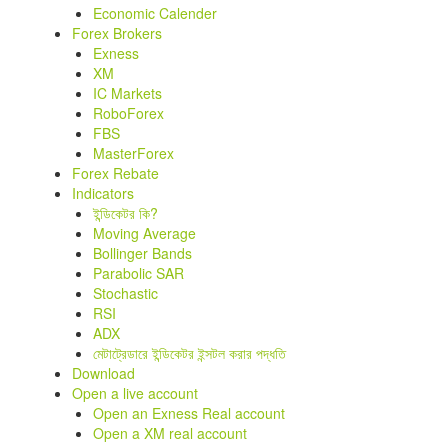
Economic Calender
Forex Brokers
Exness
XM
IC Markets
RoboForex
FBS
MasterForex
Forex Rebate
Indicators
ইন্ডিকেটর কি?
Moving Average
Bollinger Bands
Parabolic SAR
Stochastic
RSI
ADX
মেটাট্রেডারে ইন্ডিকেটর ইন্সটল করার পদ্ধতি
Download
Open a live account
Open an Exness Real account
Open a XM real account