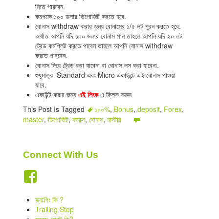
নিতে পারবেন.
কমপক্ষে ১০০ ডলার ডিপোজিট করতে হবে.
বোনাস withdraw করার জন্য বোনাসের ১/৫ লট পুরন করতে হবে.
অর্থাত আপনি যদি ১০০ ডলার বোনাস পান তাহলে আপনি যদি ২০ লট
ট্রেড কমপ্লিট করতে পারেন তাহলে আপনি বোনাস withdraw
করতে পারবেন.
বোনাস দিয়ে ট্রেড করা যাবেনা বা বোনাস লস করা যাবেনা.
শুধুমাত্র Standard এবং Micro একাউন্টে এই বোনাস পাওয়া
যাবে.
একাউন্ট করার জন্য
এই লিংক
এ ক্লিক করুন
This Post Is Tagged
১০০%
,
Bonus
,
deposit
,
Forex
,
master
,
ডিপোজিট
,
ফরেক্স
,
বোনাস
,
মাস্টার
Connect With Us
স্ক্যাল্পিং কি ?
Trailing Stop