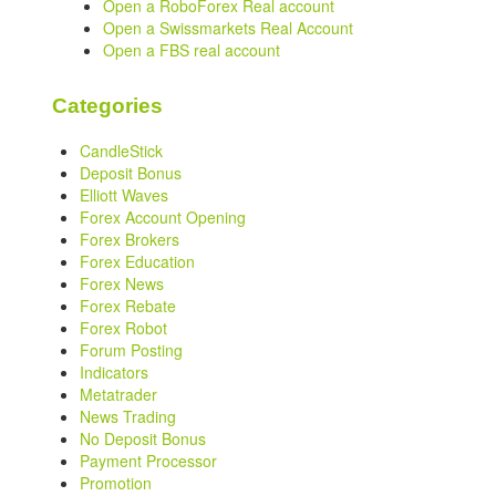
Open a RoboForex Real account
Open a Swissmarkets Real Account
Open a FBS real account
Categories
CandleStick
Deposit Bonus
Elliott Waves
Forex Account Opening
Forex Brokers
Forex Education
Forex News
Forex Rebate
Forex Robot
Forum Posting
Indicators
Metatrader
News Trading
No Deposit Bonus
Payment Processor
Promotion