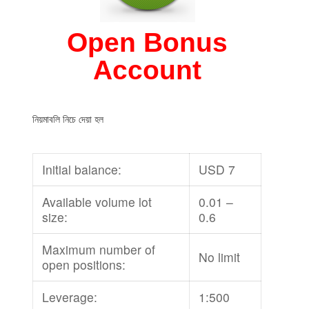
Open Bonus
Account
নিয়মাবলি নিচে দেয়া হল
Initial balance:
USD 7
Available volume lot
0.01 –
size:
0.6
Maximum number of
No limit
open positions:
Leverage:
1:500