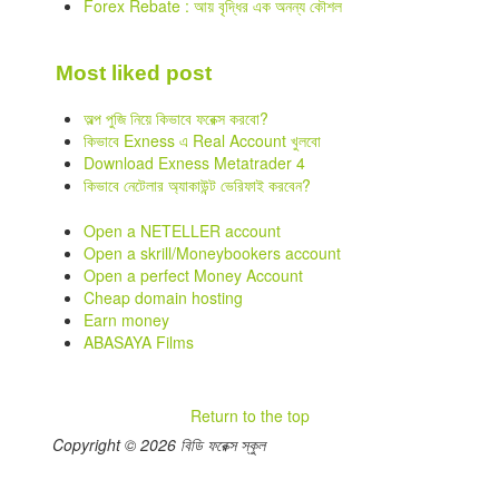
Forex Rebate : আয় বৃদ্ধির এক অনন্য কৌশল
Most liked post
অল্প পুজি নিয়ে কিভাবে ফরেক্স করবো?
কিভাবে Exness এ Real Account খুলবো
Download Exness Metatrader 4
কিভাবে নেটেলার অ্যাকাউন্ট ভেরিফাই করবেন?
Open a NETELLER account
Open a skrill/Moneybookers account
Open a perfect Money Account
Cheap domain hosting
Earn money
ABASAYA Films
Return to the top
Copyright © 2026 বিডি ফরেক্স স্কুল