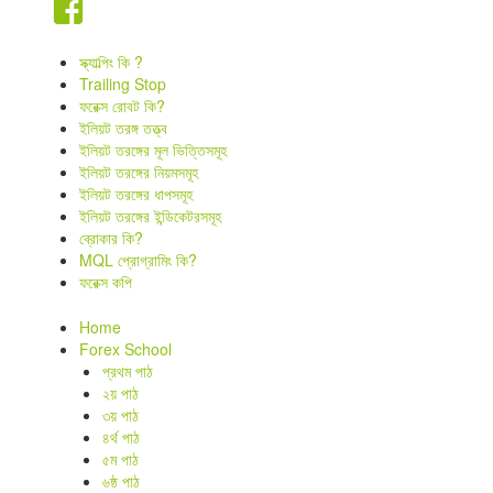
স্ক্যাল্পিং কি ?
Trailing Stop
ফরেক্স রোবট কি?
ইলিয়ট তরঙ্গ তত্ত্ব
ইলিয়ট তরঙ্গের মূল ভিত্তিসমূহ
ইলিয়ট তরঙ্গের নিয়মসমূহ
ইলিয়ট তরঙ্গের ধাপসমূহ
ইলিয়ট তরঙ্গের ইন্ডিকেটরসমূহ
ব্রোকার কি?
MQL প্রোগ্রামিং কি?
ফরেক্স কপি
Home
Forex School
প্রথম পাঠ
২য় পাঠ
৩য় পাঠ
৪র্থ পাঠ
৫ম পাঠ
৬ষ্ঠ পাঠ