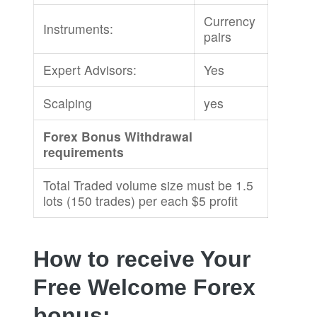
Currency
Instruments:
pairs
Expert Advisors:
Yes
Scalping
yes
Forex Bonus Withdrawal
requirements
Total Traded volume size must be 1.5
lots (150 trades) per each $5 profit
How to receive Your
Free Welcome Forex
bonus: