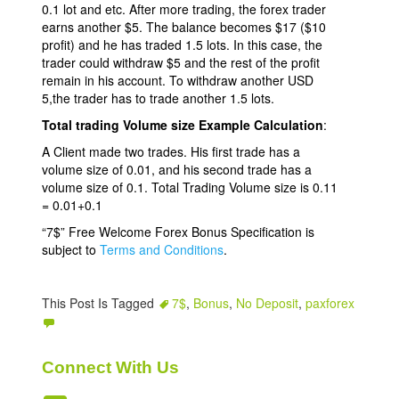
0.1 lot and etc. After more trading, the forex trader
earns another $5. The balance becomes $17 ($10
profit) and he has traded 1.5 lots. In this case, the
trader could withdraw $5 and the rest of the profit
remain in his account. To withdraw another USD
5,the trader has to trade another 1.5 lots.
Total trading Volume size Example Calculation
:
A Client made two trades. His first trade has a
volume size of 0.01, and his second trade has a
volume size of 0.1. Total Trading Volume size is 0.11
= 0.01+0.1
“7$” Free Welcome Forex Bonus Specification is
subject to
Terms and Conditions
.
This Post Is Tagged
7$
,
Bonus
,
No Deposit
,
paxforex
Connect With Us