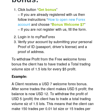
Click button “
Get bonus
”
– If you are already registered with us then
follow instructions “
How to open new Forex
account
and choose “
Bonus Welcome $7
”
– If you are not register with us, fill the form.
Login in to myPaxForex
Verify your account by submitting your personal
Proof of ID (passport, driver’s license) and a
proof of address.
To withdraw Profit from the Free welcome forex
bonus the client has to have traded a Total trading
volume size of 1.5 lots for every $5 profit.
Example:
A Client receives a USD 7 welcome forex bonus.
After some trades the client makes USD 5 profit; the
balance is now USD 12. To withdraw the profit of
USD 5 (profit) the client has to trade a total trading
volume siz of 1.5 lots. This means that the client can
make 150 trades per 0.01 lot size or 15 trades per