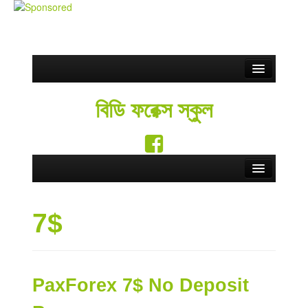
Partnership
বিডি ফরেক্স স্কুল
ফ্রি সিগন্যাল
Blog
সতর্কতা
Home
Contact Us
7$
Forex School
English
Forex Education
Forex Brokers
PaxForex 7$ No Deposit
Forex Rebate