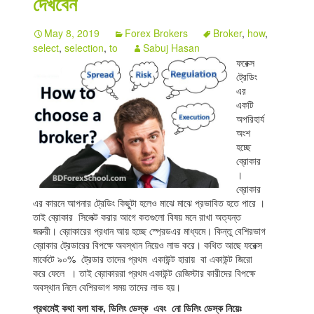
দেখবেন
Indicators
May 8, 2019
Forex Brokers
Broker
,
how
,
select
,
selection
,
to
Sabuj Hasan
Download
ফরেক্স
ট্রেডিং
Open a live account
এর
একটি
অপরিহার্য
অংশ
হচ্ছে
ব্রোকার
।
ব্রোকার
এর কারনে আপনার ট্রেডিং কিছুটা হলেও মাঝে মাঝে প্রভাবিত হতে পারে ।
তাই ব্রোকার সিলেক্ট করার আগে কতগুলো বিষয় মনে রাখা অত্যন্ত
জরুরী। ব্রোকারের প্রধান আয় হচ্ছে স্প্রেডএর মাধ্যমে। কিন্তু বেশিরভাগ
ব্রোকার ট্রেডারের বিপক্ষে অবস্থান নিয়েও লাভ করে। কথিত আছে ফরেক্স
মার্কেটে ৯০% ট্রেডার তাদের প্রথম একাউন্ট হারায় বা একাউন্ট জিরো
করে ফেলে । তাই ব্রোকাররা প্রথম একাউন্ট রেজিস্টার কারীদের বিপক্ষে
অবস্থান নিলে বেশিরভাগ সময় তাদের লাভ হয়।
প্রথমেই কথা বলা যাক, ডিলিং ডেস্ক এবং নো ডিলিং ডেস্ক নিয়েঃ