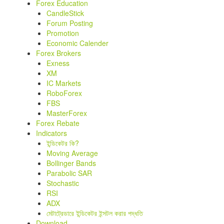
Forex Education
CandleStick
Forum Posting
Promotion
Economic Calender
Forex Brokers
Exness
XM
IC Markets
RoboForex
FBS
MasterForex
Forex Rebate
Indicators
ইন্ডিকেটর কি?
Moving Average
Bollinger Bands
Parabolic SAR
Stochastic
RSI
ADX
মেটাট্রেডারে ইন্ডিকেটর ইন্সটল করার পদ্ধতি
Download