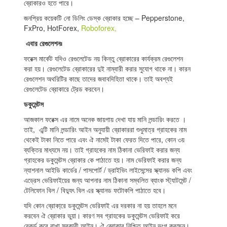
ব্রোকারও হতে পারে।
জনপ্রিয় কয়েকটি নো ডিলিং ডেস্ক ব্রোকার হচ্ছে – Pepperstone,
FxPro, HotForex,
Roboforex,
এবার রেগুলেশনঃ
ফরেক্স মার্কেট যদিও রেগুলেটেড নয় কিন্তু ব্রোকারের কার্যক্রম রেগুলেশন
করা হয়। রেগুলেটেড ব্রোকারের দুই নাম্বারী করার সুযোগ থাকে না। কারন
রেগুলেশন অথরিটির কাছে তাদের জবাবদিহিতা থাকে। তাই অবশ্যই
রেগুলেটেড ব্রোকারে ট্রেড করবেন।
ডকুমেন্টস
আজকাল ফরেক্স এর নামে অনেক জায়গায় দেখা যায় মানি লন্ডারিং করতে ।
তাই, এন্টি মানি লন্ডারিং আইন অনুযায়ী ব্রোকাররা শুধুমাত্র গ্রাহকের নাম
থেকেই টাকা নিতে পারে এবং ঐ নামেই টাকা ফেরত দিতে পারে, কোন ৩য়
ব্যক্তির মাধ্যমে নয়। তাই গ্রাহকের নাম ঠিকানা ভেরিফাই করার জন্য
গ্রাহকের ডকুমেন্টস ব্রোকার কে পাঠাতে হয়। নাম ভেরিফাই করার জন্য
ন্যাশনাল আইডি কার্ডের / পাসপোর্ট / ড্রাইভিং লাইসেন্সের স্ক্যানড কপি এবং
এড্রেস ভেরিফাইয়ের জন্য আপনার নাম ঠিকানা সম্বলিত ব্যাংক স্ট্যাটমেন্ট /
টেলিফোন বিল / বিদ্যুৎ বিল এর স্ক্যানড ফটোকপি পাঠাতে হবে।
যদি কোন ব্রোকা্রে ডকুমেন্টস ভেরিফাই এর দরকার না হয় তাহলে মনে
করবেন ঐ ব্রোকার ভুয়া। কারণ সব গ্রাহকের ডকুমেন্টস ভেরিফাই করে
রেকর্ড করে রাখা সরকারী আইন। ঐ ব্রোকার নিশ্চিত আইন ভংগ করছেন।