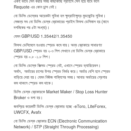
একই ভাবে সেল করার সময় কাছাকাছি প্রাইসে সেল হয়ে যাবে ফলে
Requote এর কোন চান্স নেই।
নো ডিলিং ডেস্কের আরেকটা সুবিধা হল ক্ষুদ্রাতিক্ষুদ্র মুভমেন্টের সুবিধা।
সেজন্য সব নো ডিলিং ডেস্ক ব্রোকারের প্রাইস ফিফথ ডেসিমাল হয় (মানে
দশমিকের পর ৫টা সংখ্যা)।
যেমন GBP/USD 1.35442/1.35450
ফিফথ ডেসিমেলে হওয়ায় স্প্রেড কমে যায়। অন্য ব্রোকারে সাধারণত
GBP/USD স্প্রেড হয় ২-৩ পিপ সেখানে নো ডিলিং ডেস্ক ব্রোকারে
স্প্রেড হয় ০.৮ -১.৮ পিপ।
নো ডিলিং ডেস্কে ফিক্সড স্প্রেড নেই, এখানে স্প্রেড ভ্যারিয়েবল।
অর্থাৎ, অর্ডারের চাপের উপর স্প্রেড নির্ভর করে। অর্ডার বেশি হলে স্প্রেড
বাড়িয়ে দেয়া হয়। যেমন নিঊজ পাব্লিশের সময়। আবার অর্ডারের প্রেশার
কম থাকলে স্প্রেড কম থাকে।
ডিলিং ডেস্ক ব্রোকারকে Market Maker / Stop Loss Hunter
Broker ও বলা হয়।
জনপ্রিয় কয়েকটি ডিলিং ডেস্ক ব্রোকার হচ্ছে -eToro, LiteForex,
UWCFX, Avafx
নো ডিলিং ডেস্ক ব্রোকার ECN (Electronic Communication
Network) / STP (Straight Through Processing)