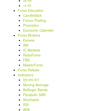
৬ষ্ঠ পাঠ
৭ম পাঠ
Forex Education
CandleStick
Forum Posting
Promotion
Economic Calender
Forex Brokers
Exness
XM
IC Markets
RoboForex
FBS
MasterForex
Forex Rebate
Indicators
ইন্ডিকেটর কি?
Moving Average
Bollinger Bands
Parabolic SAR
Stochastic
RSI
ADX