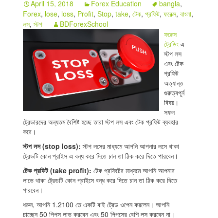
April 15, 2018
Forex Education
bangla
,
Forex
,
lose
,
loss
,
Profit
,
Stop
,
take
,
টেক
,
প্রফিট
,
ফরেক্স
,
বাংলা
,
Indicators
লস
,
স্টপ
BDForexSchool
Download
ফরেক্স
ট্রেডিং
এ
Open a live account
স্টপ লস
এবং টেক
প্রফিট
অত্যান্ত
গুরুত্বপূর্ন
বিষয়।
সফল
ট্রেডারদের অন্যতম বৈশিষ্ট হচ্ছে তারা স্টপ লস এবং টেক প্রফিট ব্যবহার
করে।
স্টপ লস (stop loss):
স্টপ লসের মাধ্যমে আপনি আপনার লসে থাকা
ট্রেডটি কোন প্রাইস এ বন্ধ করে দিতে চান তা ঠিক করে দিতে পারবেন।
টেক প্রফিট (take profit):
টেক প্রফিটের মাধ্যমে আপনি আপনার
লাভে থাকা ট্রেডটি কোন প্রাইসে বন্ধ করে দিতে চান তা ঠিক করে দিতে
পারবেন।
ধরুন, আপনি 1.2100 তে একটি বাই ট্রেড ওপেন করলেন। আপনি
চাচ্ছেন 50 পিপস লাভ করবেন এবং 50 পিপসের বেশি লস করবেন না।