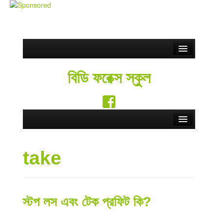
Partnership
বিডি ফরেক্স স্কুল
ফ্রি সিগন্যাল
Blog
সতর্কতা
Home
Contact Us
take
Forex School
English
Forex Education
Forex Brokers
স্টপ লস এবং টেক প্রফিট কি?
Forex Rebate