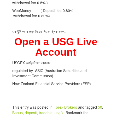
withdrawal fee 0.5% )
WebMoney ( Deposit fee 0.80%
withdrawal fee 0.80%)
একাউন্ট করার জন্য নিচের লিংকে ক্লিক করুন..
Open a USG Live
Account
USGFX অস্ট্রেলিয়ান ব্রোকার।
regulated by ASIC (Australian Securities and
Investment Commission).
New Zealand Financial Service Providers (FSP)
This entry was posted in
Forex Brokers
and tagged
50
,
Bonus
,
deposit
,
tradable
,
usgfx
. Bookmark the