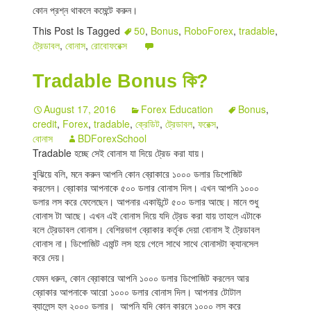
কোন প্রশ্ন থাকলে কমেন্টে করুন।
This Post Is Tagged
50
,
Bonus
,
RoboForex
,
tradable
,
ট্রেডাবল
,
বোনাস
,
রোবোফরেক্স
Tradable Bonus কি?
August 17, 2016
Forex Education
Bonus
,
credit
,
Forex
,
tradable
,
ক্রেডিট
,
ট্রেডাবল
,
ফরেক্স
,
বোনাস
BDForexSchool
Tradable হচ্ছে সেই বোনাস যা দিয়ে ট্রেড করা যায়।
বুঝিয়ে বলি, মনে করুন আপনি কোন ব্রোকারে ১০০০ ডলার ডিপোজিট
করলেন। ব্রোকার আপনাকে ৫০০ ডলার বোনাস দিল। এখন আপনি ১০০০
ডলার লস করে ফেলেছেন। আপনার একাউন্টে ৫০০ ডলার আছে। মানে শুধু
বোনাস টা আছে। এখন এই বোনাস দিয়ে যদি ট্রেড করা যায় তাহলে এটাকে
বলে ট্রেডাবল বোনাস। বেশিরভাগ ব্রোকার কর্তৃক দেয়া বোনাস ই ট্রেডাবল
বোনাস না। ডিপোজিট এমান্ট লস হয়ে গেলে সাথে সাথে বোনাসটা ক্যানসেল
করে দেয়।
যেমন ধরুন, কোন ব্রোকারে আপনি ১০০০ ডলার ডিপোজিট করলেন আর
ব্রোকার আপনাকে আরো ১০০০ ডলার বোনাস দিল। আপনার টোটাল
ব্যালেন্স হল ২০০০ ডলার। আপনি যদি কোন কারনে ১০০০ লস করে