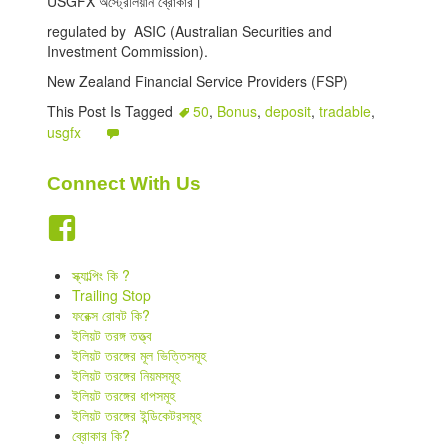
USGFX অস্ট্রেলিয়ান ব্রোকার।
regulated by ASIC (Australian Securities and
Investment Commission).
New Zealand Financial Service Providers (FSP)
This Post Is Tagged
50
,
Bonus
,
deposit
,
tradable
,
usgfx
Connect With Us
স্ক্যাল্পিং কি ?
Trailing Stop
ফরেক্স রোবট কি?
ইলিয়ট তরঙ্গ তত্ত্ব
ইলিয়ট তরঙ্গের মূল ভিত্তিসমূহ
ইলিয়ট তরঙ্গের নিয়মসমূহ
ইলিয়ট তরঙ্গের ধাপসমূহ
ইলিয়ট তরঙ্গের ইন্ডিকেটরসমূহ
ব্রোকার কি?