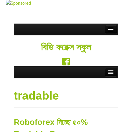
Partnership
বিডি ফরেক্স স্কুল
ফ্রি সিগন্যাল
Blog
সতর্কতা
Home
Contact Us
tradable
Forex School
English
Forex Education
Forex Brokers
Roboforex দিচ্ছে ৫০%
Forex Rebate