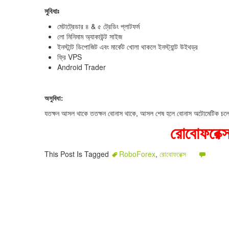
সুবিধাঃ
মেটাট্রেডার ৪ & ৫ ট্রেডিং প্লাটফর্ম
লো মিনিমাম অ্যাকাউন্ট সাইজ
ইনস্টান্ট ডিপোজিট এবং মার্কেট খোলা থাকলে ইনস্ট্যান্ট উইথড্র
ফ্রি VPS
Android Trader
অসুবিধা:
যতক্ষন আসল থাকে ততক্ষন বোনাস থাকে, আসল শেষ হলে বোনাস অটোমেটিক চলে 
রোবোফরেক্
This Post Is Tagged
RoboForex
,
রোবোফরেক্স