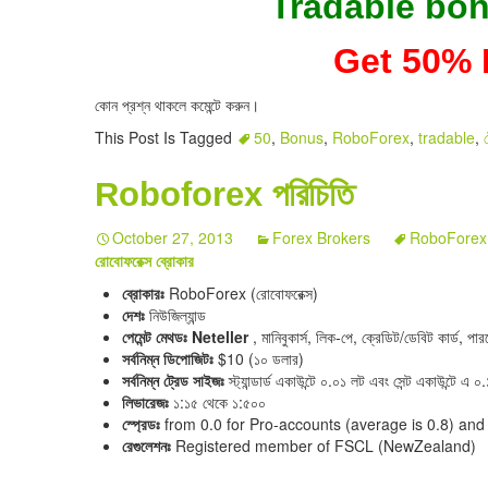
Tradable bo
Get 50%
কোন প্রশ্ন থাকলে কমেন্টে করুন।
This Post Is Tagged
50
,
Bonus
,
RoboForex
,
tradable
,
Roboforex পরিচিতি
October 27, 2013
Forex Brokers
RoboForex
রোবোফরেক্স ব্রোকার
ব্রোকারঃ
RoboForex (রোবোফরেক্স)
দেশঃ
নিউজিল্যান্ড
পেমেন্ট মেথডঃ Neteller
, মানিবুকার্স, লিক-পে, ক্রেডিট/ডেবিট কার্ড, পার
সর্বনিম্ন ডিপোজিটঃ
$10 (১০ ডলার)
সর্বনিম্ন ট্রেড সাইজঃ
স্ট্যান্ডার্ড একাউন্টে ০.০১ লট এবং সেন্ট একাউন্টে এ 
লিভারেজঃ
১:১৫ থেকে ১:৫০০
স্প্রেডঃ
from 0.0 for Pro-accounts (average is 0.8) an
রেগুলেশনঃ
Registered member of FSCL (NewZealand)