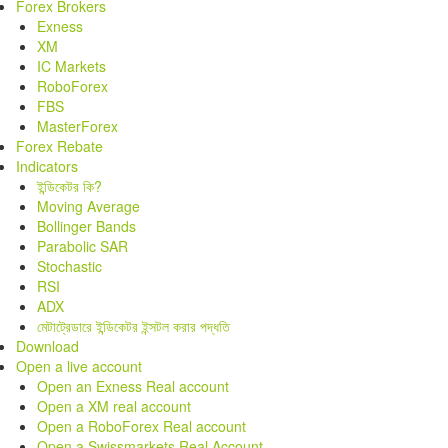
Forex Brokers
Exness
XM
IC Markets
RoboForex
FBS
MasterForex
Forex Rebate
Indicators
ইন্ডিকেটর কি?
Moving Average
Bollinger Bands
Parabolic SAR
Stochastic
RSI
ADX
মেটাট্রেডারে ইন্ডিকেটর ইন্সটল করার পদ্ধতি
Download
Open a live account
Open an Exness Real account
Open a XM real account
Open a RoboForex Real account
Open a Swissmarkets Real Account