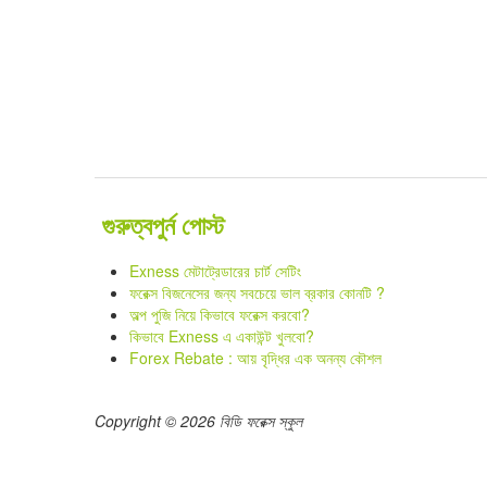
গুরুত্বপুর্ন পোস্ট
Exness মেটাট্রেডারের চার্ট সেটিং
ফরেক্স বিজনেসের জন্য সবচেয়ে ভাল ব্রকার কোনটি ?
অল্প পুজি নিয়ে কিভাবে ফরেক্স করবো?
কিভাবে Exness এ একাউন্ট খুলবো?
Forex Rebate : আয় বৃদ্ধির এক অনন্য কৌশল
Copyright © 2026 বিডি ফরেক্স স্কুল