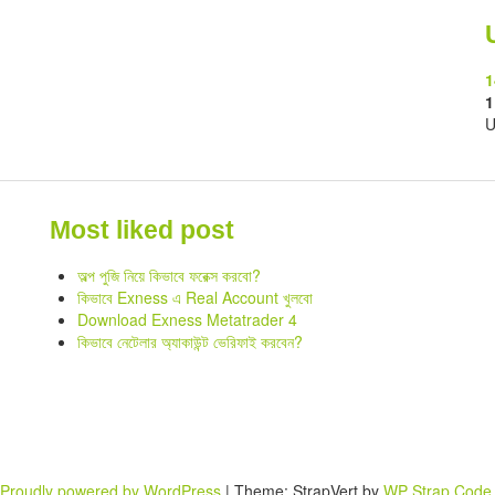
1
1
U
Most liked post
অল্প পুজি নিয়ে কিভাবে ফরেক্স করবো?
কিভাবে Exness এ Real Account খুলবো
Download Exness Metatrader 4
কিভাবে নেটেলার অ্যাকাউন্ট ভেরিফাই করবেন?
Proudly powered by WordPress
|
Theme: StrapVert by
WP Strap Code