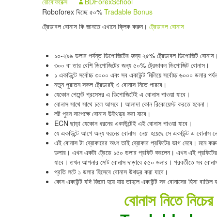
রোবোফরেক্স
BDForexSchool
Roboforex দিচ্ছে ৫০%
Tradable Bonus
ট্রেডাবল বোনাস কি জানতে এখানে ক্লিক করুন।
ট্রেডাবল বোনাস
১০-২৯৯ ডলার পর্যন্ত ডিপোজিটের জন্য ২৫% ট্রেডাবল ডিপোজিট বোনাস
৩০০ বা তার বেশি ডিপোজিটের জন্য ৫০% ট্রেডাবল ডিপোজিট বোনাস।
১ একাউন্টে সর্বোচ্চ ৩০০০ এবং সব একাউন্ট মিলিয়ে সর্বোচ্চ ৬০০০ ডলার পর্
নতুন পুরাতন সকল ট্রেডারই এ বোনাস নিতে পারবে।
যেকোন পেমেন্ট প্রসেসর এ ডিপোজিটেই এ বোনাস পাওয়া যাবে।
বোনাস সাথে সাথে চলে আসবে। আলাদা কোন রিকোয়েস্ট করতে হবেনা।
লট পুরন সাপেক্ষে বোনাস উইথড্র করা যাবে।
ECN ছাড়া যেকোন ধরনের একাউন্টেই এই বোনাস পাওয়া যাবে।
যে একাউন্টে আগে অন্য ধরনের বোনাস নেয়া হয়েছে সে একাউন্ট এ বোনাস নে
এই বোনাস টা ব্রোকারের অংশ তাই ব্রোকার প্রফিটের ভাগ নেবে। মনে ক
ডলার। এখন একটা ট্রেডে ১৫০ ডলার প্রফিট করলেন। এখন এই প্রফিটের
যাবে। তখন আপনার মোট বোনাস দাড়াবে ৫৫০ ডলার। পরবর্তীতে সব বোনাসই
প্রতি লটে ১ ডলার হিসেবে বোনাস উথড্র করা যাবে।
কোন একাউন্ট যদি জিরো হয়ে যায় তাহলে একাউন্ট সব বোনাসের হিসা বাতিল 
বোনাস নিতে নিচে