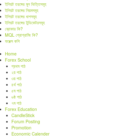
ইলিয়ট তরঙ্গের মূল ভিত্তিসমূহ
ইলিয়ট তরঙ্গের নিয়মসমূহ
ইলিয়ট তরঙ্গের ধাপসমূহ
ইলিয়ট তরঙ্গের ইন্ডিকেটরসমূহ
ব্রোকার কি?
MQL প্রোগ্রামিং কি?
ফরেক্স কপি
Home
Forex School
প্রথম পাঠ
২য় পাঠ
৩য় পাঠ
৪র্থ পাঠ
৫ম পাঠ
৬ষ্ঠ পাঠ
৭ম পাঠ
Forex Education
CandleStick
Forum Posting
Promotion
Economic Calender