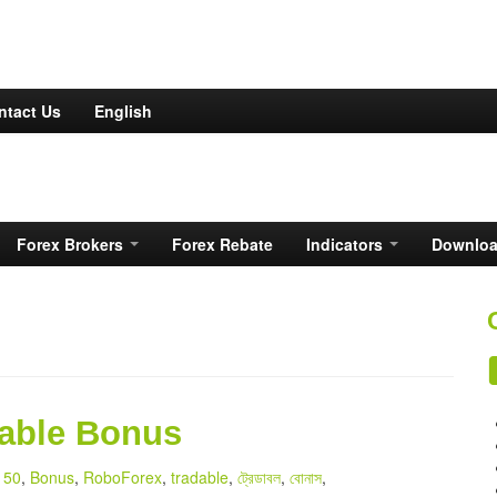
ntact Us
English
Forex Brokers
Forex Rebate
Indicators
Downlo
dable Bonus
50
,
Bonus
,
RoboForex
,
tradable
,
ট্রেডাবল
,
বোনাস
,