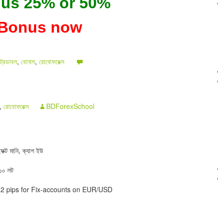
nus 25% or 50%
 Bonus now
ট্রেডাবল
,
বোনাস
,
রোবোফরেক্স
,
রোবোফরেক্স
BDForexSchool
ফেক্ট মানি, ক্যাশ ইউ
০.১০ লট
d 2 pips for Fix-accounts on EUR/USD