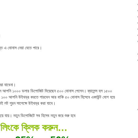
।
যন্ত এ বোনাস নেয়া যেতে পারে।
য়া যাবেনা।
রুন আপনি ১০০০ ডলার ডিপোজিট দিয়েছেন ৫০০ বোনাস পেলেন। ব্যালেন্স হল ১৫০০
 ১০০ আপনি উইথড্র করতে পারবেন আর বাকি ৫০ বোনাস হিসেবে একাউন্ট যোগ হয়ে
 লট পুরন সাপেক্ষে উইথড্র করা যাবে।
হয়ে যায়। নতুন ডিপোজিটে সব হিসেব নতুন করে শুরু হবে
র লিংকে ক্লিক করুন…