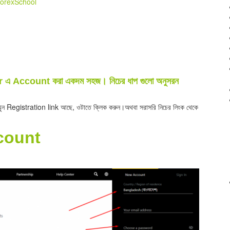
orexSchool
ker এ Account করা একদম সহজ। নিচের ধাপ গুলো অনুসরন
খুন Registration link আছে, ওটাতে ক্লিক করুন।অথবা সরাসরি নিচের লিংক থেকে
count