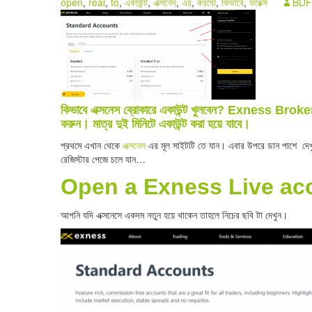
open
,
real
,
to
,
একাউন্ট
,
এক্সনেস
,
এর
,
করবো
,
কিভাবে
,
ফরেক্স
BDF
কিভাবে এক্সনেস ব্রোকারে একাউন্ট খুলবেন? Exness Bro
করুন। মাত্র দুই মিনিটে একাউন্ট করা হয়ে যাবে।
প্রথমে এখান থেকে
এক্সনেস
এর মূল সাইটটি তে যান। এবার উপরে ডান পাশে দে
রেজিস্টার পেজে চলে যান…
Open a Exness Live ac
আপনি যদি এক্সনেসে একদম নতুন হয়ে থাকেন তাহলে নিচের ছবি টা দেখুন।