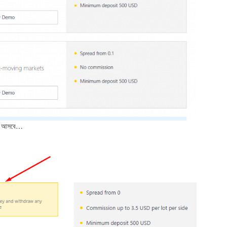
মতো আসবে…