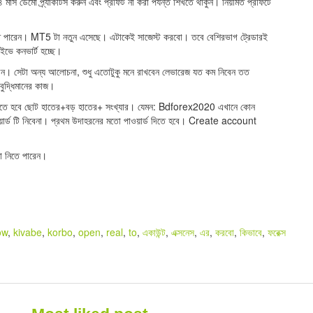
ডেমো প্র্যাকটিস করুন এবং প্রফিট না করা পর্যন্ত শিখতে থাকুন। নিয়মিত প্রফিটে
 পারেন। MT5 টা নতুন এসেছে। এটাকেই সাজেস্ট করবো। তবে বেশিরভাগ ট্রেডারই
ভে কনভার্ট হচ্ছে।
রন। সেটা অন্য আলোচনা, শুধু এতোটুকু মনে রাখবেন লেভারেজ যত কম নিবেন তত
ুদ্ধিমানের কাজ।
 হতে হবে ছোট হাতের+বড় হাতের+ সংখ্যার। যেমন: Bdforex2020 এখানে কোন
র্ড টি নিবেনা। প্রথম উদাহরনের মতো পাওয়ার্ড দিতে হবে। Create account
 নিতে পারেন।
ow
,
kivabe
,
korbo
,
open
,
real
,
to
,
একাউন্ট
,
এক্সনেস
,
এর
,
করবো
,
কিভাবে
,
ফরেক্স