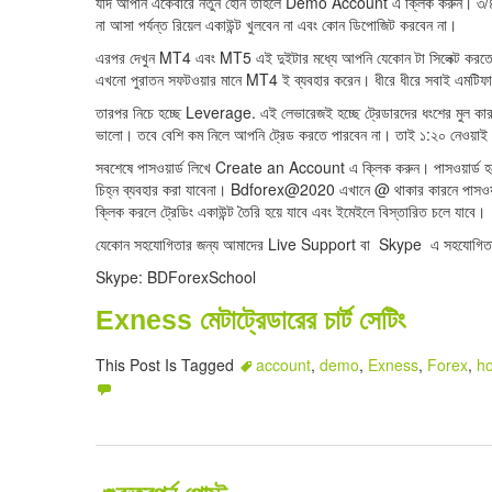
যদি আপনি একেবারে নতুন হোন তাহলে Demo Account এ ক্লিক করুন। ৩/৪ মাস 
না আসা পর্যন্ত রিয়েল একাউন্ট খুলবেন না এবং কোন ডিপোজিট করবেন না।
এরপর দেখুন MT4 এবং MT5 এই দুইটার মধ্যে আপনি যেকোন টা সিলেক্ট করতে
এখনো পুরাতন সফটওয়ার মানে MT4 ই ব্যবহার করেন। ধীরে ধীরে সবাই এমটিফাই
তারপর নিচে হচ্ছে Leverage. এই লেভারেজই হচ্ছে ট্রেডারদের ধংশের মুল কা
ভালো। তবে বেশি কম নিলে আপনি ট্রেড করতে পারবেন না। তাই ১:২০ নেওয়াই ব
সবশেষে পাসওয়ার্ড লিখে Create an Account এ ক্লিক করুন। পাসওয়ার্ড
চিহ্ন ব্যবহার করা যাবেনা। Bdforex@2020 এখানে @ থাকার কারনে পাসওয়া
ক্লিক করলে ট্রেডিং একাউন্ট তৈরি হয়ে যাবে এবং ইমেইলে বিস্তারিত চলে যাবে।
যেকোন সহযোগিতার জন্য আমাদের Live Support বা Skype এ সহযোগিতা
Skype: BDForexSchool
Exness মেটাট্রেডারের চার্ট সেটিং
This Post Is Tagged
account
,
demo
,
Exness
,
Forex
,
h