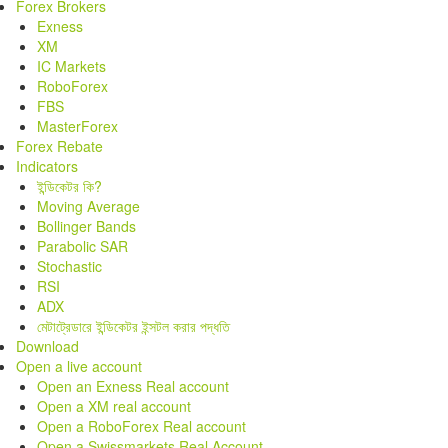
Forex Brokers
Exness
XM
IC Markets
RoboForex
FBS
MasterForex
Forex Rebate
Indicators
ইন্ডিকেটর কি?
Moving Average
Bollinger Bands
Parabolic SAR
Stochastic
RSI
ADX
মেটাট্রেডারে ইন্ডিকেটর ইন্সটল করার পদ্ধতি
Download
Open a live account
Open an Exness Real account
Open a XM real account
Open a RoboForex Real account
Open a Swissmarkets Real Account