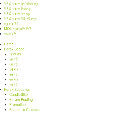
ইলিয়ট তরঙ্গের মূল ভিত্তিসমূহ
ইলিয়ট তরঙ্গের নিয়মসমূহ
ইলিয়ট তরঙ্গের ধাপসমূহ
ইলিয়ট তরঙ্গের ইন্ডিকেটরসমূহ
ব্রোকার কি?
MQL প্রোগ্রামিং কি?
ফরেক্স কপি
Home
Forex School
প্রথম পাঠ
২য় পাঠ
৩য় পাঠ
৪র্থ পাঠ
৫ম পাঠ
৬ষ্ঠ পাঠ
৭ম পাঠ
Forex Education
CandleStick
Forum Posting
Promotion
Economic Calender