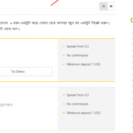
েন ৬ রকম একাউন্ট আছে সেখান থেকে আপনার পছন্দ মত একাউন্ট সিলেক্ট করুন।
ন্ট খোলা ভাল।