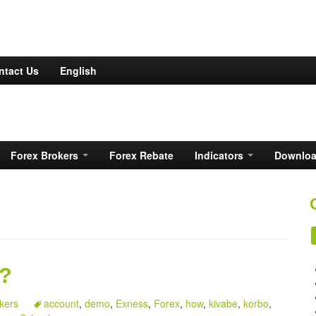
ntact Us
English
Forex Brokers
Forex Rebate
Indicators
Downlo
ো?
kers
account
,
demo
,
Exness
,
Forex
,
how
,
kivabe
,
korbo
,