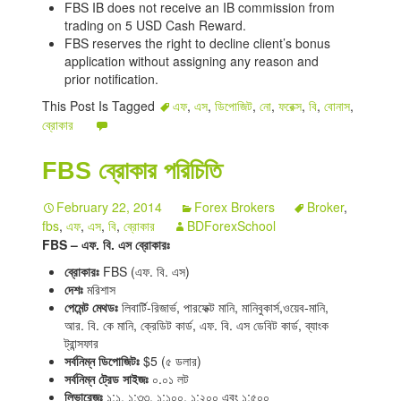
FBS IB does not receive an IB commission from
trading on 5 USD Cash Reward.
FBS reserves the right to decline client’s bonus
application without assigning any reason and
prior notification.
This Post Is Tagged
এফ
,
এস
,
ডিপোজিট
,
নো
,
ফরেক্স
,
বি
,
বোনাস
,
ব্রোকার
FBS ব্রোকার পরিচিতি
February 22, 2014
Forex Brokers
Broker
,
fbs
,
এফ
,
এস
,
বি
,
ব্রোকার
BDForexSchool
FBS – এফ. বি. এস ব্রোকারঃ
ব্রোকারঃ
FBS (এফ. বি. এস)
দেশঃ
মরিশাস
পেমেন্ট মেথডঃ
লিবার্টি-রিজার্ভ, পারফেক্ট মানি, মানিবুকার্স,ওয়েব-মানি,
আর. বি. কে মানি, ক্রেডিট কার্ড, এফ. বি. এস ডেবিট কার্ড, ব্যাংক
ট্রান্সফার
সর্বনিম্ন ডিপোজিটঃ
$5 (৫ ডলার)
সর্বনিম্ন ট্রেড সাইজঃ
০.০১ লট
লিভারেজঃ
১:১, ১:৩৩, ১:১০০, ১:২০০ এবং ১:৫০০