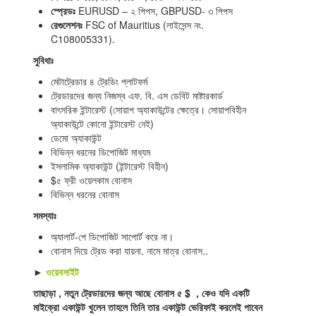
স্প্রেডঃ
EURUSD – ২ পিপস, GBPUSD- ৩ পিপস
রেগুলেশনঃ
FSC of Mauritius (লাইসেন্স নং.
C108005331).
সুবিধাঃ
মেটাট্রেডার ৪ ট্রেডিং প্লাটফর্ম
ট্রেডারদের জন্য নিজস্ব এফ. বি. এস ডেবিট মাষ্টারকার্ড
বাৎসরিক ইন্টারেস্ট (সোয়াপ অ্যাকাউন্টের ক্ষেত্রে। সোয়াপবিহীন
অ্যাকাউন্টে কোনো ইন্টারেস্ট নেই)
ডেমো অ্যাকাউন্ট
বিভিন্ন ধরনের ডিপোজিট মাধ্যম
ইসলামিক অ্যাকাউন্ট (ইন্টারেস্ট বিহীন)
$৫ ফ্রী ওয়েলকাম বোনাস
বিভিন্ন ধরনের বোনাস
সমস্যাঃ
অ্যালার্ট-পে ডিপোজিট সাপোর্ট করে না।
বোনাস দিয়ে ট্রেড করা যায়না. নামে মাত্র বোনাস..
►
ওয়েবসাইট
তাছাড়া , নতুন ট্রেডারদের জন্য আছে বোনাস ৫ $ , কেও যদি একটি
মাইক্রো একাউন্ট খুলেন তাহলে তিনি তার একাউন্ট ভেরিফাই করলেই পাবেন