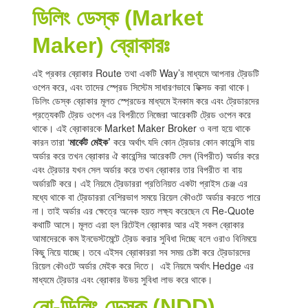
ডিলিং ডেস্ক (Market
Maker) ব্রোকারঃ
এই প্রকার ব্রোকার Route তথা একটি Way’র মাধ্যমে আপনার ট্রেডটি
ওপেন করে, এবং তাদের স্প্রেড সিস্টেম সাধারণভাবে ফিক্সড করা থাকে।
ডিলিং ডেস্ক ব্রোকার মূলত স্প্রেডের মাধ্যমে ইনকাম করে এবং ট্রেডারদের
প্রত্যেকটি ট্রেড ওপেন এর বিপরীতে নিজেরা আরেকটি ট্রেড ওপেন করে
থাকে। এই ব্রোকারকে Market Maker Broker ও বলা হয়ে থাকে
কারন তারা ‘
মার্কেট মেইক
’
করে অর্থাৎ যদি কোন ট্রেডার কোন কারেন্সি বায়
অর্ডার করে তখন ব্রোকার ঐ কারেন্সির আরেকটি সেল (বিপরীত) অর্ডার করে
এবং ট্রেডার যখন সেল অর্ডার করে তখন ব্রোকার তার বিপরীত বা বায়
অর্ডারটি করে। এই নিয়মে ট্রেডাররা প্রতিনিয়ত একটা প্রাইস চেঞ্জ এর
মধ্যে থাকে বা ট্রেডাররা বেশিরভাগ সময়ে রিয়েল কৌওটে অর্ডার করতে পারে
না। তাই অর্ডার এর ক্ষেত্রে অনেক হয়ত লক্ষ্য করেছেন যে Re-Quote
কথাটি আসে। মূলত এরা হল রিটেইল ব্রোকার আর এই সকল ব্রোকার
আমাদেরকে কম ইনভেস্টমেন্টে ট্রেড করার সুবিধা দিচ্ছে বলে ওরাও বিনিময়ে
কিছু নিয়ে যাচ্ছে। তবে এইসব ব্রোকাররা সব সময় চেষ্টা করে ট্রেডারদের
রিয়েল কৌওটে অর্ডার মেইক করে দিতে। এই নিয়মে অর্থাৎ Hedge এর
মাধ্যমে ট্রেডার এবং ব্রোকার উভয় সুবিধা লাভ করে থাকে।
নো-ডিলিং ডেস্ক (NDD)