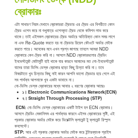
ব্রোকারঃ
এটা সাধারণ নিয়ম যেখানে ব্রোকাররা ট্রেডার এর ট্রেড এর বিপরীতে কোন
ট্রেড ওপেন করে না শুধুমাত্র ওপেনকৃত ট্রেড থেকে কমিশন লাভ করে
থাকে। তাই এইসকল ব্রোকারের ট্রেড অর্ডারে অতিরিক্ত কোন সময় লাগে
না এবং Re-Quote করতে হয় না ট্রেডার রিয়েল কৌওটে অর্ডার মেইক
করতে পারে। অনেকের মনে এখন প্রশ্ন জাগছে তাহলে আমরা NDD
ব্রোকারে কেন ট্রেড করি না। আসলে NDD ব্রোকারগুলোর ট্রেডিং
ইনভেস্টমেন্ট মোটামুটি হাই থাকে যার কারনে আমাদের মত লো-ইনভেস্টমেন্ট
যাদের তারা ডিলিং ডেস্ক ব্রোকার ছাড়া কিছু চিন্তা করি না। তবে
বিষয়টাতে খুব চিন্তার কিছু নাই কারন আপনি ভালো ট্রেডার হয়ে গেলে এই
সব পার্থক্য আপনাকে খুব একটা ভাবাবে না।
নো-ডিলিং ডেস্ক ব্রোকারের মধ্যে আবার ২ ধরণের ব্রোকার আছেঃ
১।
Electronic Communications Network
(
ECN
)
২।
Straight Through Processing
(
STP
)
ECN:
নো-ডিলিং ডেস্ক ব্রোকারের একটি টাইপ হল ECN ব্রোকার।
আসলে ট্রেডিং মেকানিসম এর পার্থক্যর কারনে এইসব ব্রোকারের সৃষ্টি, এই
প্রকার ব্রোকার অর্ডার মেইক করে ডিরেক্টলি ক্লায়েন্ট টু ক্লায়েন্ট রিস্পন্স
কনসেপ্টে।
STP:
আর এই প্রকার ব্রোকার অর্ডার মেইক করে ইন্টারব্যাংক প্রাইস
আক্সিস্টিং লেভেলের মাধ্যমে সরাসরি ক্লায়েন্ট টু ব্যাংক তথা লিকুডিটি