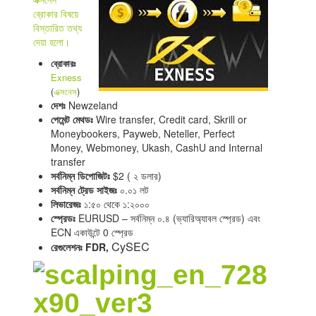
ব্রোকার বিষয়ে
বিস্তারিত তথ্য
দেয়া হলো।
ব্রোকারঃ
Exness
(
এক্সনেস
)
দেশঃ
Newzeland
পেমেন্ট মেথডঃ
Wire transfer, Credit card, Skrill or
Moneybookers, Payweb, Neteller, Perfect
Money, Webmoney, Ukash, CashU and Internal
transfer
সর্বনিম্ন ডিপোজিটঃ
$2 ( ২ ডলার)
সর্বনিম্ন ট্রেড সাইজঃ
০.০১ লট
লিভারেজঃ
১:৫০ থেকে ১:২০০০
স্প্রেডঃ
EURUSD – সর্বনিম্ন ০.৪ (ভ্যারিঅ্যাবল স্প্রেড) এবং
ECN একাউন্টে 0 স্প্রেড
CySEC
রেগুলেশনঃ FDR,