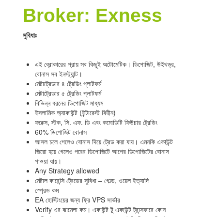
Broker: Exness
সুবিধাঃ
এই ব্রোকারের প্রায় সব কিছুই অটোমেটিক। ডিপোজিট, উইথড্র,
বোনাস সব ইনস্ট্যান্ট।
মেটাট্রেডার ৪ ট্রেডিং প্লাটফর্ম
মেটাট্রেডার ৫ ট্রেডিং প্লাটফর্ম
বিভিন্ন ধরনের ডিপোজিট মাধ্যম
ইসলামিক অ্যাকাউন্ট (ইন্টারেস্ট বিহীন)
ফরেক্স, স্টক, সি. এফ. ডি এবং কমোডিটি ফিউচার ট্রেডিং
60% ডিপোজিট বোনাস
আসল চলে গেলেও বোনাস দিয়ে ট্রেড করা যায়। এমনকি একাউন্ট
জিরো হয়ে গেলেও পরের ডিপোজিটে আগের ডিপোজিটের বোনাস
পাওয়া যায়।
Any Strategy allowed
মেটাল কারেন্সি ট্রেডের সুবিধা – গোল্ড, ওয়েল ইত্যাদি
স্প্রেড কম
EA হোস্টিংয়ের জন্য ফ্রি VPS সার্ভার
Verify এর ঝামেলা কম। একাউন্ট টু একাউন্ট ট্রান্সফারে কোন