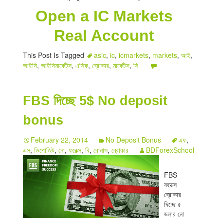
Open a IC Markets
Real Account
This Post Is Tagged
asic
,
ic
,
icmarkets
,
markets
,
আই
,
আইসি
,
আইসিমার্কেটস
,
এসিক
,
ব্রোকার
,
মার্কেটস
,
সি
FBS দিচ্ছে 5$ No deposit
bonus
February 22, 2014
No Deposit Bonus
এফ
,
এস
,
ডিপোজিট
,
নো
,
ফরেক্স
,
বি
,
বোনাস
,
ব্রোকার
BDForexSchool
.
FBS
ফরেক্স
ব্রোকার
দিচ্ছে ৫
ডলার নো