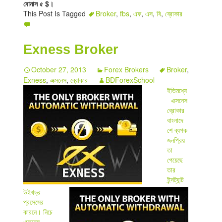
বোনাস ৫ $।
This Post Is Tagged
Broker
,
fbs
,
এফ
,
এস
,
বি
,
ব্রোকার
Exness Broker
October 27, 2013
Forex Brokers
Broker
,
Exness
,
এক্সনেস
,
ব্রোকার
BDForexSchool
ইতিমধ্যে
এক্সনেস
ব্রোকার
বাংলাদে
শে ব্যপক
জনপ্রিয়
তা
পেয়েছে
তার
ইন্সট্যান্ট
উইথড্র
প্রসেসের
কারনে। নিচে
এক্সনেস