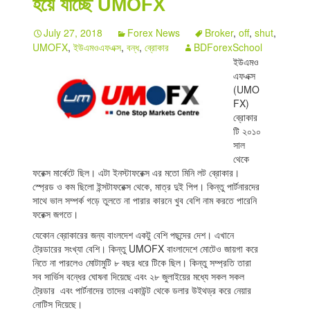
হয়ে যাচ্ছে UMOFX
Indicators
July 27, 2018
Forex News
Broker
,
off
,
shut
,
UMOFX
,
ইউএমওএফএক্স
,
বন্ধ
,
ব্রোকার
BDForexSchool
Download
ইউএমও
এফএক্স
Open a live account
(UMO
FX)
ব্রোকার
টি ২০১০
সাল
থেকে
ফরেক্স মার্কেটে ছিল। এটা ইনস্টাফরেক্স এর মতো মিনি লট ব্রোকার।
স্প্রেড ও কম ছিলো ইন্সটাফরেক্স থেকে, মাত্র দুই পিপ। কিন্তু পার্টনারদের
সাথে ভাল সম্পর্ক গড়ে তুলতে না পারার কারনে খুব বেশি নাম করতে পারেনি
ফরেক্স জগতে।
যেকোন ব্রোকারের জন্য বাংলদেশ একটু বেশি পছন্দের দেশ। এখানে
ট্রেডারের সংখ্যা বেশি। কিন্তু UMOFX বাংলাদেশে মোটেও জায়গা করে
নিতে না পারলেও মোটামুটি ৮ বছর ধরে টিকে ছিল। কিন্তু সম্প্রতি তারা
সব সার্ভিস বন্ধের ঘোষনা দিয়েছে এবং ২৮ জুলাইয়ের মধ্যে সকল সকল
ট্রেডার এবং পার্টনাদের তাদের একাউন্ট থেকে ডলার উইথড্র করে নেয়ার
নোটিস দিয়েছে।