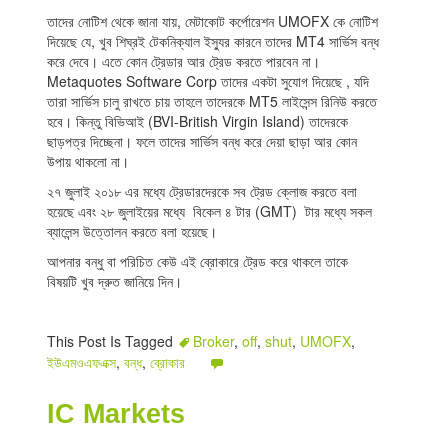
তাদের নোটিশ থেকে জানা যায়, মেটাকোট কর্পোরেশন UMOFX কে নোটিশ
দিয়েছে যে, খুব শিঘ্রই টেকনিক্যাল ইস্যুর কারনে তাদের MT4 সার্ভিস বন্ধ
করে দেবে। এতে কোন ট্রেডার আর ট্রেড করতে পারবেন না।
Metaquotes Software Corp তাদের একটা সুযোগ দিয়েছে , যদি
তারা সার্ভিস চালু রাখতে চায় তাহলে তাদেরকে MT5 লাইসেন্স রিনিউ করতে
হবে। কিন্তু বিভিআই (BVI-British Virgin Island) তাদেরকে
ছাড়পত্র দিচ্ছেনা। ফলে তাদের সার্ভিস বন্ধ করে দেয়া ছাড়া আর কোন
উপায় থাকলো না।
২৭ জুলাই ২০১৮ এর মধ্যে ট্রেডারদেরকে সব ট্রেড ক্লোজ করতে বলা
হয়েছে এবং ২৮ জুলাইয়ের মধ্যে বিকেল ৪ টার (GMT) টার মধ্যে সকল
ব্যালেন্স উত্তোলন করতে বলা হয়েছে।
আপনার বন্ধু বা পরিচিত কেউ এই ব্রোকারে ট্রেড করে থাকলে তাকে
বিষয়টি খুব দ্রুত জানিয়ে দিন।
This Post Is Tagged
Broker
,
off
,
shut
,
UMOFX
,
ইউএমওএফএক্স
,
বন্ধ
,
ব্রোকার
IC Markets