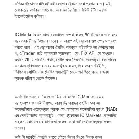
অভিজ্ঞ ট্রেডার সবাইকেই এই ব্রোকার ট্রেডিং সেবা প্রদান করে। এই
ব্রোকারের কার্যক্রম পর্যবেক্ষণ করে অস্ট্রেলিয়ান সিকিউরিটিস অ্যান্ড
ইনভেস্টমেন্টস কমিশন।
IC Markets এর সাথে ব্যবসায়িক সম্পর্ক রয়েছে 50 টি ব্যাংক ও তারল্য
সরবরাহকারী প্রতিষ্ঠানের সাথে। এ কারণে এই ব্রোকার অল্প স্প্রেড গ্রহণ
করতে পারে। এই ব্রোকারের ট্রেডিং কার্যক্রম পরিচালিত হয় মেটাট্রেডার
4, cTrader, মাল্টি অ্যাকাউন্ট ম্যানেজার, এবং FIX API এর মাধ্যমে।
এখানে 79 টি কারেন্সি পেয়ার, মেটাল এবং সিএফডি সহজলভ্য। ব্রোকারের
অন্যান্য সুবিধাগুলোর মধ্যে অন্তর্ভুক্ত রয়েছে ফ্রি ফরেক্স ট্রেইনিং,
ভিপিএস হোস্টিং এবং ট্রেডিং অ্যাকাউন্ট থেকে অর্থ উত্তোলনের জন্য
ব্যাপক পরিমাণ পেমেন্ট সিস্টেম।
অর্থের নিরাপত্তার দিক থেকে বিবেচনা করলে IC Markets এর
গ্রাহকগণ সবসময়ই নিরাপদ, কারণ ট্রেডারদের তহবিল জমা হয়
অস্ট্রেলিয়ান ওয়েস্টপ্যাক ব্যাংক এবং ন্যাশনাল অস্ট্রেলিয়া ব্যাংক (NAB)
এর সেগরিগেটেড অ্যাকাউন্টে। যেসব ট্রেডারের IC Markets কোম্পানির
মাধ্যমে ট্রেডিং করার অভিজ্ঞতা রয়েছে, তারা এই পেইজে মন্তব্য করতে
পারেন।
আই সি মার্কেটে একাউন্ট খুলতে চাইলে নিচের লিংকে ক্লিক করুন