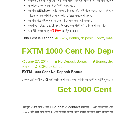
একজন ট্রেডার শুধুমাত্র একটি একাউন্টে শুধুমাত্র একবার এই বোনাস নিতে 
কমপক্ষে ১০০ ডলার ডিপোজিট করতে হবে.
বোনাস withdraw করার জন্য বোনাসের ১/৫ লট পুরন করতে হবে. অর্থাত
পারেন তাহলে আপনি বোনাস withdraw করতে পারবেন.
বোনাস দিয়ে ট্রেড করা যাবেনা বা বোনাস লস করা যাবেনা.
শুধুমাত্র Standard এবং Micro একাউন্টে এই বোনাস পাওয়া যাবে.
একাউন্ট করার জন্য
এই লিংক
এ ক্লিক করুন
This Post Is Tagged
১০০%
,
Bonus
,
deposit
,
Forex
,
mas
FXTM 1000 Cent No Dep
June 27, 2014
No Deposit Bonus
Bonus
,
dep
বোনাস
BDForexSchool
FXTM 1000 Cent No Deposit Bonus
১০০০ সেন্ট অর্থাত ১০$ ফ্রী বোনাস পাওয়ার জন্য আপনাকে সেন্ট একাউন্ট খুলত
Get 1000 Cent
একাউন্ট খোলা হয়ে গেলে Live chat এ contact করবেন । ওরা আপনাকে একট
১০০০ সেন্ট জমা হয়ে যাবে। এই বিষয়ে আরো কোন তথ্য আপনার জানা থাকলে নিচ