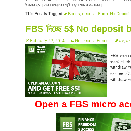
উপকার হবে। কোন সমস্যার সম্মুখিন হলে সেটাও জানাবেন।
This Post Is Tagged
Bonus
,
deposit
,
Forex No Deposit
FBS দিচ্ছে 5$ No deposit
February 22, 2014
No Deposit Bonus
এফ
,
এস
.
FBS ফরেক্স ব
করলেই আপনার 
withdraw কর
কোন fee কাটব
withdraw করত
Open a FBS micro acc