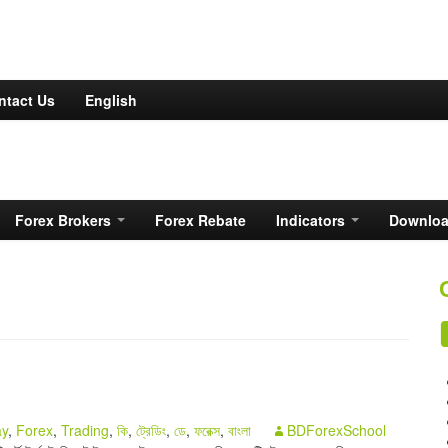
ntact Us
English
Forex Brokers
Forex Rebate
Indicators
Downlo
ay
,
Forex
,
Trading
,
কি
,
ট্রেডিং
,
ডে
,
ফরেক্স
,
বাংলা
BDForexSchool