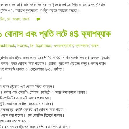
্যাবহার করতো। তার সর্বকালের পছন্দের ট্যুল ছিলো ১০-পিরিয়োডের এক্সপনেন্সিয়াল
 বুলিশ এবং বিয়ারিশ দৃশ্যকল্পের পার্থক্য করতে সহায়তা করতো।
েডিং
,
ডে
,
ফরেক্স
,
বাংলা
োনাস এবং প্রতি লটে ৪$ ক্যাশব্যাক
ashback
,
Forex
,
fx
,
fxprimus
,
এফএক্সপ্রিমোস
,
ক্যাশব্যাক
,
ফরেক্স
,
োকার তার ট্রেডারদের জন্য ১০০% ডিপোজিট বোনাস অফার করছে। একজন ট্রেডার
০ ডলার পর্যন্ত বোনাস নিতে পারবেন। এছাড়া প্রতি লট ট্রেডের জন্য ৪ ডলার ক্যাশ
এই অফারটি থাকবে ৩০ সেপ্টেম্বার ২০১৮ পর্যন্ত।
শন
তন সকল ট্রেডার এই বোনাস নিতে পারবেন।
৪ ডলার এবং ফ্লোটিং স্প্রেড একাউন্টে ২ ডলার ক্যাশব্যাক পাবেন।
 ডিপোজিটের জন্য এই অফার প্রযোজ্য।
ন্ট লেভারেজ সর্বোচ্চ ৩০০:১ রাখা যাবে।
কেবলমাত্র একটি একাউন্ট এই বোনাস নিতে পারবে।
 ট্রেড করা যাবেনা। এটা ক্রেডিট হিসেবে থাকবে।
লেন্সে যোগ হতে থাকবে।
নিটের কম সময়ের ট্রেডের জন্য ৫০% ক্যাশ পাওয়া যাবে।