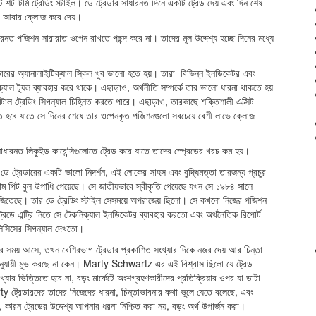
 শর্ট-টার্ম ট্রেডিং স্টাইল। ডে ট্রেডার সাধারনত দিনে একটি ট্রেড দেয় এবং দিন শেষ
া আবার ক্লোজ করে দেয়।
ারনত পজিশন সারারাত ওপেন রাখতে পছন্দ করে না। তাদের মূল উদ্দেশ্য হচ্ছে দিনের মধ্যে
া।
ারের অ্যানালাইটিক্যাল স্কিল খুব ভালো হতে হয়। তারা বিভিন্ন ইনডিকেটর এবং
ক্যাল ট্যুল ব্যাবহার করে থাকে। এছাড়াও, অর্থনীতি সম্পর্কে তার ভালো ধারনা থাকতে হয়
মেন্টাল ট্রেডিং সিগন্যাল চিহ্নিত করতে পারে। এছাড়াও, তারকাছে শক্তিশালী এক্সিট
কতে হবে যাতে সে দিনের শেষে তার ওপেনকৃত পজিশনগুলো সবচেয়ে বেশী লাভে ক্লোজ
াধারনত লিকুইড কারেন্সিগুলোতে ট্রেড করে যাতে তাদের স্প্রেডের খরচ কম হয়।
ট্রেডারের একটি ভালো নিদর্শন, এই লোকের সাহস এবং বুদ্ধিমত্তা তারজন্য প্রচুর
নাম পিট বুল উপাধি পেয়েছে। সে জাতীয়ভাবে স্বীকৃতি পেয়েছে যখন সে ১৯৮৪ সালে
প জিতেছে। তার ডে ট্রেডিং স্টাইল সেসময়ে অপরাজেয় ছিলো। সে কখনো নিজের পজিশন
রেডে এন্ট্রি নিতে সে টেকনিক্যাল ইনডিকেটর ব্যাবহার করতো এবং অর্থনৈতিক রিপোর্ট
ানালিসিসের সিগন্যাল দেখতো।
টার সময় আসে, তখন বেশিরভাগ ট্রেডার প্রকাশিত সংখ্যার দিকে নজর দেয় আর চিন্তা
 অনুযায়ী মুভ করছে না কেন। Marty Schwartz এর এই বিশ্বাস ছিলো যে ট্রেড
যার ভিত্তিতে হবে না, বড়ং মার্কেটে অংশগ্রহণকারীদের প্রতিক্রিয়ার ওপর যা ডাটা
y ট্রেডারদের তাদের নিজেদের ধারনা, চিন্তাভাবনার কথা ভুলে যেতে বলেছে, এবং
, কারন ট্রেডের উদ্দেশ্য আপনার ধরনা নিশ্চিত করা নয়, বড়ং অর্থ উপার্জন করা।