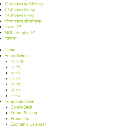
ইলিয়ট তরঙ্গের মূল ভিত্তিসমূহ
ইলিয়ট তরঙ্গের নিয়মসমূহ
ইলিয়ট তরঙ্গের ধাপসমূহ
ইলিয়ট তরঙ্গের ইন্ডিকেটরসমূহ
ব্রোকার কি?
MQL প্রোগ্রামিং কি?
ফরেক্স কপি
Home
Forex School
প্রথম পাঠ
২য় পাঠ
৩য় পাঠ
৪র্থ পাঠ
৫ম পাঠ
৬ষ্ঠ পাঠ
৭ম পাঠ
Forex Education
CandleStick
Forum Posting
Promotion
Economic Calender