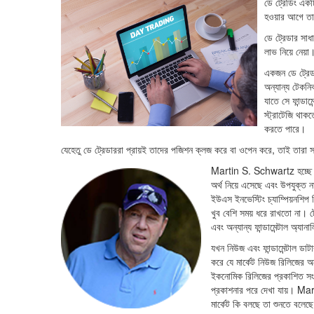
ডে ট্রেডিং একটি
হওয়ার আগে ত
ডে ট্রেডার সাধ
লাভ নিয়ে নেয়
একজন ডে ট্রেড
অন্যান্য টেকনি
যাতে সে ফান্ডা
স্ট্রাটেজি থা
করতে পারে।
যেহেতু ডে ট্রেডাররা প্রায়ই তাদের পজিশন ক্লজ করে বা ওপেন করে, তাই তারা স
Martin S. Schwartz হচ্ছে ডে 
অর্থ নিয়ে এসেছে এবং উপযুক্ত 
ইউএস ইনভেস্টিং চ্যাম্পিয়নশি
খুব বেশি সময় ধরে রাখতো না। ট্
এবং অন্যান্য ফান্ডামেন্টাল অ্য
যখন নিউজ এবং ফান্ডামেন্টাল ডা
করে যে মার্কেট নিউজ রিলিজের
ইকনোমিক রিলিজের প্রকাশিত সংখ্
প্রকাশনার পরে দেখা যায়। Mart
মার্কেট কি বলছে তা শুনতে বলেছে