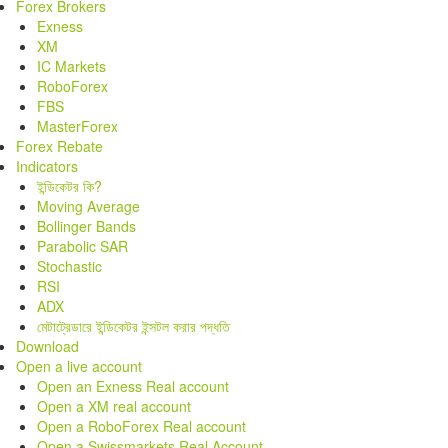
Forex Brokers
Exness
XM
IC Markets
RoboForex
FBS
MasterForex
Forex Rebate
Indicators
ইন্ডিকেটর কি?
Moving Average
Bollinger Bands
Parabolic SAR
Stochastic
RSI
ADX
মেটাট্রেডারে ইন্ডিকেটর ইন্সটল করার পদ্ধতি
Download
Open a live account
Open an Exness Real account
Open a XM real account
Open a RoboForex Real account
Open a Swissmarkets Real Account