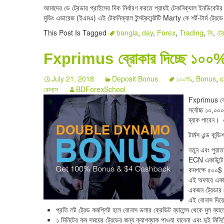
আমাদের ডে ট্রেডার প্রাইসের দিক নির্ধারণ করতে প্রায়ই টেকনিক্যাল ইনডিকেটর ব
মুভিং এভারেজ (ইএমএ) এই টেকনিক্যাল ইন্সট্রুমেন্টটি Marty কে শর্ট-টার্ম ট্রেডে
This Post Is Tagged
bangla
,
day
,
Forex
,
Trading
,
কি
,
ট্র
Fxprimus ব্রোকার দিচ্ছে ১০০% ব
July 21, 2018
Deposit Bonus
১০০%
,
Bonus
,
c
বোনাস
BDForexSchool
Fxprimus ব্র
সর্বোচ্চ ১০,০০
ব্যাক পাবেন। 
টার্মস এন্ড কন্ডি
নতুন এবং পুরা
ECN একাউন্টে 
কমপক্ষে ৫০০$
এই অফারে একাউ
একজন ট্রেডার 
এই বোনাস দিয়ে
প্রতি লট ট্রেড কমপ্লিট হলে বোনাস ডলার ক্রেডিট ব্যালেন্স থেকে মুল ব্যা
১ মিনিটের কম সময়ের ট্রেডের জন্য ক্যাশব্যাক পাওযা যাবেনা এবং দুই মি