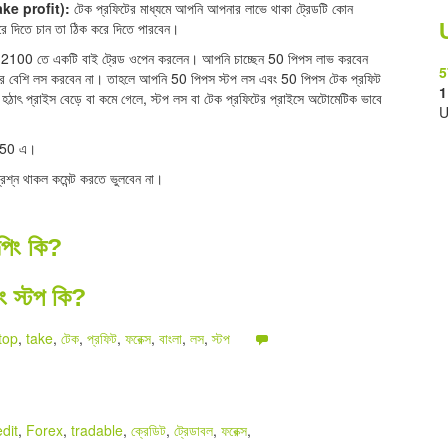
take profit):
টেক প্রফিটের মাধ্যমে আপনি আপনার লাভে থাকা ট্রেডটি কোন
করে দিতে চান তা ঠিক করে দিতে পারবেন।
.2100 তে একটি বাই ট্রেড ওপেন করলেন। আপনি চাচ্ছেন 50 পিপস লাভ করবেন
5
র বেশি লস করবেন না। তাহলে আপনি 50 পিপস স্টপ লস এবং 50 পিপস টেক প্রফিট
1
ঠাৎ প্রাইস বেড়ে বা কমে গেলে, স্টপ লস বা টেক প্রফিটের প্রাইসে অটোমেটিক ভাবে
U
2150 এ।
শ্ন থাকল কমেন্ট করতে ভুলবেন না।
াল্পিং কি?
িং স্টপ কি?
top
,
take
,
টেক
,
প্রফিট
,
ফরেক্স
,
বাংলা
,
লস
,
স্টপ
edit
,
Forex
,
tradable
,
ক্রেডিট
,
ট্রেডাবল
,
ফরেক্স
,