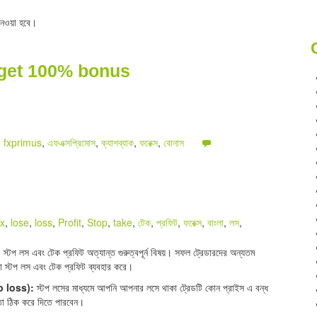
নেওয়া হবে।
 get 100% bonus
,
fxprimus
,
এফএক্সপ্রিমোস
,
ক্যাশব্যাক
,
ফরেক্স
,
বোনাস
x
,
lose
,
loss
,
Profit
,
Stop
,
take
,
টেক
,
প্রফিট
,
ফরেক্স
,
বাংলা
,
লস
,
স্টপ লস এবং টেক প্রফিট অত্যান্ত গুরুত্বপূর্ন বিষয়। সফল ট্রেডারদের অন্যতম
তারা স্টপ লস এবং টেক প্রফিট ব্যবহার করে।
op loss):
স্টপ লসের মাধ্যমে আপনি আপনার লসে থাকা ট্রেডটি কোন প্রাইস এ বন্ধ
তা ঠিক করে দিতে পারবেন।