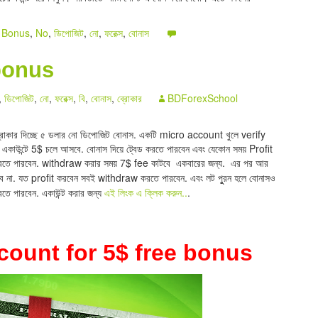
 Bonus
,
No
,
ডিপোজিট
,
নো
,
ফরেক্স
,
বোনাস
 bonus
,
ডিপোজিট
,
নো
,
ফরেক্স
,
বি
,
বোনাস
,
ব্রোকার
BDForexSchool
্রোকার দিচ্ছে ৫ ডলার নো ডিপোজিট বোনাস. একটি micro account খুলে verify
একাউন্টে 5$ চলে আসবে. বোনাস দিয়ে ট্বেড করতে পারবেন এবং যেকোন সময় Profit
তে পারবেন. withdraw করার সময় 7$
fee
কাটবে একবারের জন্য. এর পর আর
ে না. যত profit করবেন সবই withdraw করতে পারবেন. এবং লট পুুরন হলে বোনাসও
ে পারবেন. একাউন্ট করার জন্য
এই লিংক এ ক্লিক করুন..
.
ount for 5$ free bonus